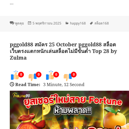
…
รูป
เขียน
หมวด
ป้าย
พูดคุย
5 พฤศจิกายน 2025
happy168
สล็อต168
แบบ
เมื่อ
หมู่
กำกับ
เรื่อง
pggold88 สมัคร 25 October pggold88 สล็อต
เว็บตรงแตกหนักเล่นสล็อตไม่มีขั้นต่ำ Top 28 by
Zulma
0
0
0
0
Read Time:
3 Minute, 12 Second