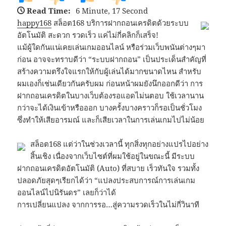
Read Time:
6 Minute, 17 Second
happy168
สล็อต168 บริการฝากถอนเครดิตด้วยระบบ
อัตโนมัติ สะดวก รวดเร็ว แค่ไม่กี่คลิกก็เสร็จ!
แม้ผู้ใดกันแน่เคยเล่นเกมออนไลน์ หรือร่วมเว็บพนันต่างๆมา
ก่อน อาจจะทราบดีว่า “ระบบฝากถอน” เป็นประเด็นสำคัญที่
สร้างความตรึงใจแรกให้กับผู้เล่นได้มากขนาดไหน สำหรับ
ผมเองก็เช่นเดียวกันครับผม ก่อนหน้าผมยังนึกออกดีว่า การ
ฝากถอนเครดิตในบางเว็บต้องรอแอดไม่นตอบ ใช้เวลานาน
กว่าจะได้เงินเข้าหรือออก บางครั้งบางคราวก็รอเป็นชั่วโมง
ซึ่งทำให้เสียอารมณ์ และก็เสียเวลาในการเล่นเกมไปไม่น้อย
สล็อต168 แต่ว่าในช่วงเวลานี้ ทุกสิ่งทุกอย่างแปรไปอย่าง
สิ้นเชิง เนื่องจากเว็บไซต์ที่ผมใช้อยู่ในขณะนี้ มีระบบ
ฝากถอนเครดิตอัตโนมัติ (Auto) ที่สบาย เร็วทันใจ รวมทั้ง
ปลอดภัยสุดๆเรียกได้ว่า “แปลงประสบการณ์การเล่นเกม
ออนไลน์ไปนิรันดร” เลยก็ว่าได้
การเปลี่ยนแปลง จากการรอ…สู่ความรวดเร็วในไม่กี่วินาที