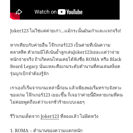
Joker123 ไม่ใช่แค่ค่ายเก่า…แม้กระนั้นมันเก๋าและแจกจริง!
หากเทียบกับค่ายอื่น โจ๊กเกอร์123 เป็นค่ายที่เน้นความ
คลาสสิค ตัวเกมมิได้เน้นย้ำลูกเล่นJoker123เยอะแต่ว่าจ่าย
หนักจ่ายจริง ถ้าเกิดคนไหนเคยได้ฟังชื่อ ROMA หรือ Black
Beard Legacy นั่นแหละคือเกมระดับตำนานที่คนเล่นสล็อต
รุ่นบุกเบิกจำต้องรู้จัก
เราเองก็เริ่มจากเกมเหล่านี้ก่อน แล้วเพียงพอเริ่มทราบจังหวะ
ของเกม โจ๊กเกอร์123 เยอะขึ้น ก็เจอว่าค่ายนี้มีหลายเกมที่คน
ไม่ค่อยพูดถึงแต่ว่าแจกชั่วร้ายแบบเฉยๆ
รีวิวเกมเด็ดจาก
Joker123
ที่ลองแล้ว ไม่ผิดหวัง
1. ROMA – ตำนานของความแตกหนัก