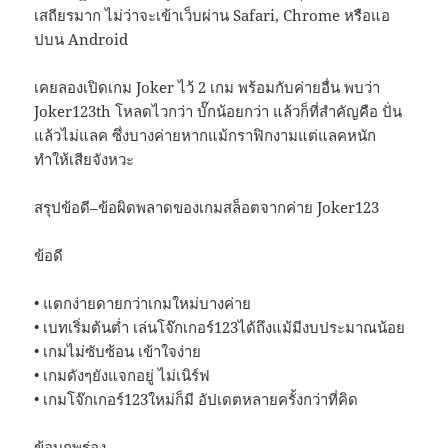
เสถียรมาก ไม่ว่าจะเข้าเว็บผ่าน Safari, Chrome หรือแอ
ปบน Android
เคยลองเปิดเกม Joker ไว้ 2 เกม พร้อมกับค่ายอื่น พบว่า
Joker123th โหลดไวกว่า บั๊กน้อยกว่า แล้วก็ที่สำคัญคือ ปั่น
แล้วไม่แลค ซึ่งบางค่ายหากแม้กราฟิกงามแต่แลคหนัก
ทำให้เสียจังหวะ
สรุปข้อดี–ข้อผิดพลาดของเกมสล็อตจากค่าย Joker123
ข้อดี
• แตกง่ายดายกว่าเกมใหม่บางค่าย
• เบทเริ่มต้นต่ำ เล่นโจ๊กเกอร์123ได้ถึงแม้มีงบประมาณน้อย
• เกมไม่ซับซ้อน เข้าใจง่าย
• เกมดังๆยังแจกอยู่ ไม่เนิร์ฟ
• เกมโจ๊กเกอร์123ใหม่ก็มี อัปเดตหลายครั้งกว่าที่คิด
ข้อบกพร่อง