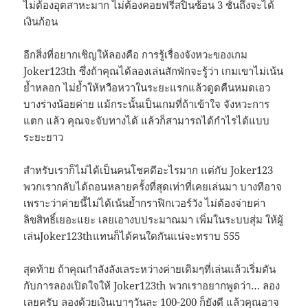
ไม่ต้องอุตสาหะมาก ไม่ต้องคอยฟรีสปินซ้อน 3 ชั้นถึงจะได้
เงินก้อน
อีกสิ่งที่อยากเชิญให้ลองคือ การรู้เรื่องจังหวะของเกม
Joker123th ซึ่งถ้าคุณได้ลองเล่นสักพักจะรู้ว่า เกมเขาไม่เน้น
ย้ำหลอก ไม่ย้ำให้หวือหวาในระยะแรกแล้วดูดคืนหมดเอว
บางร่างน้อยค่าย แม้กระนั้นเป็นเกมที่ถ้าเข้าใจ จังหวะการ
แตก แล้ว คุณจะจับทางได้ แล้วก็สามารถได้กำไรได้แบบ
ระยะยาว
สำหรับเราก็ไม่ได้เป็นคนโชคดีอะไรมาก แต่กับ Joker123
พวกเรากลับได้ถอนหลายครั้งที่สุดเท่าที่เคยเล่นมา บางทีอาจ
เพราะว่าค่ายนี้ไม่ได้เน้นย้ำกราฟิกเวอร์วัง ไม่ต้องจ่ายค่า
ลิขสิทธิ์เยอะแยะ เลยเอางบประมาณมา เพิ่มในระบบสุ่ม ให้ผู้
เล่นJoker123thแทนก็ได้คนใดกันแน่จะทราบ 555
สุดท้าย ถ้าคุณกำลังลังเลระหว่างค่ายเดิมๆที่เล่นแล้วเริ่มตัน
กับการลองเปิดใจให้ Joker123th พวกเราอยากพูดว่า… ลอง
เลยครับ ลองด้วยเงินเบาๆวันละ 100-200 ก็ยังดี แล้วคุณอาจ