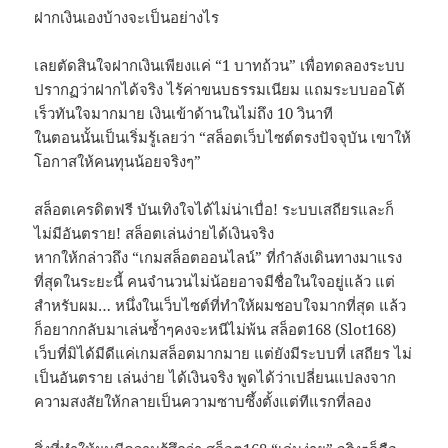
ฝากเงินเองบ้างจะเป็นอย่างไร
เลยตัดสินใจฝากเงินเพียงแค่ “1 บาทถ้วน” เพื่อทดลองระบบ
ปรากฏว่าฝากได้จริง ไร้ค่าขนบธรรมเนียม แถมระบบออโต้
เร็วทันใจมากมาย เงินเข้าด้านในไม่ถึง 10 วินาที
ในตอนนั้นเป็นเริ่มรู้เลยว่า “สล็อตเว็บไซต์ตรงปัจจุบัน เขาให้
โอกาสให้คนทุนน้อยจริงๆ”
สล็อตเครดิตฟรี บันเทิงใจได้ไม่น่าเบื่อ! ระบบเสถียรและก็
ไม่มีอันตราย! สล็อตเล่นง่ายได้เงินจริง
หากให้กล่าวถึง “เกมสล็อตออนไลน์” ที่กำลังเดินทางมาแรง
ที่สุดในระยะนี้ คนจำนวนไม่น้อยอาจมีชื่อในใจอยู่แล้ว แต่
สำหรับผม… หนึ่งในเว็บไซต์ที่ทำให้ผมชอบใจมากที่สุด แล้ว
ก็อยากกลับมาเล่นซ้ำๆคงจะหนีไม่พ้น สล็อต168 (Slot168)
เว็บที่มิได้มีดีแค่เกมสล็อตมากมาย แต่ยังมีระบบที่ เสถียร ไม่
เป็นอันตราย เล่นง่าย ได้เงินจริง พูดได้ว่าเปลี่ยนแปลงจาก
ความสงสัยให้กลายเป็นความซาบซึ้งตั้งแต่ทีแรกที่ลอง