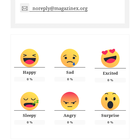
noreply@magazinex.org
Happy
Sad
Excited
0
%
0
%
0
%
Sleepy
Angry
Surprise
0
%
0
%
0
%