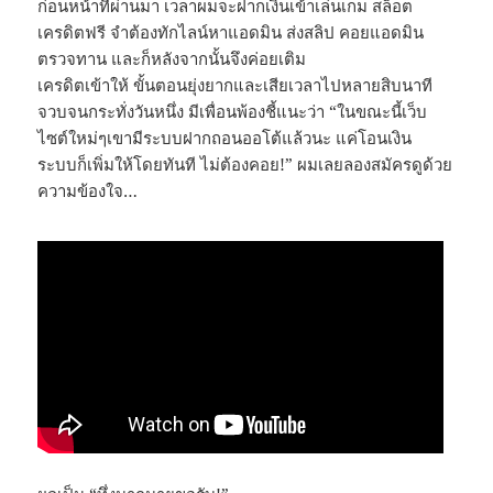
ก่อนหน้าที่ผ่านมา เวลาผมจะฝากเงินเข้าเล่นเกม สล็อต
เครดิตฟรี จำต้องทักไลน์หาแอดมิน ส่งสลิป คอยแอดมิน
ตรวจทาน และก็หลังจากนั้นจึงค่อยเติม
เครดิตเข้าให้ ขั้นตอนยุ่งยากและเสียเวลาไปหลายสิบนาที
จวบจนกระทั่งวันหนึ่ง มีเพื่อนพ้องชี้แนะว่า “ในขณะนี้เว็บ
ไซต์ใหม่ๆเขามีระบบฝากถอนออโต้แล้วนะ แค่โอนเงิน
ระบบก็เพิ่มให้โดยทันที ไม่ต้องคอย!” ผมเลยลองสมัครดูด้วย
ความข้องใจ…