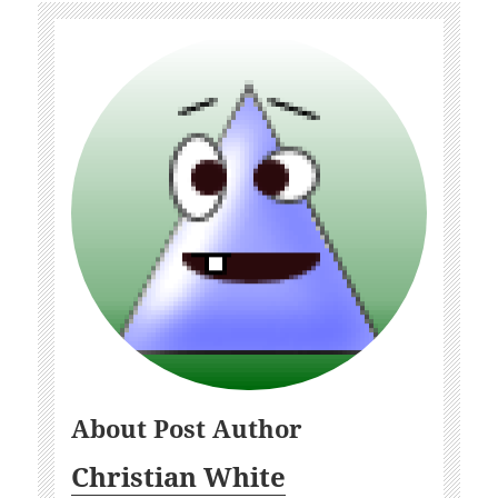
About Post Author
Christian White