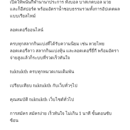
เปิดให้พนันกีฬานานาประการ ทั้งบอล บาสเกตบอล มวย
และก็อีสปอร์ต พร้อมอัตราน้ำชอบธรรมรวมทั้งการอัปเดตผล
แบบเรียลไทม์
ลอตเตอรี่ออนไลน์
ครบทุกสลากกินแบ่งที่ได้รับความนิยม เช่น หวยไทย
ลอตเตอรี่ลาว สลากกินแบ่งหุ้น และลอตเตอรี่ยี่กี พร้อมอัตรา
จ่ายสูงแล้วก็ระบบที่รวดเร็วทันใจ
tuktukth ครบทุกหมวดเกมเดิมพัน
เปรียบเทียบ tuktukth กับเว็บทั่วๆไป
คุณสมบัติ tuktukth เว็บไซต์ทั่วไป
การสมัคร สมัครง่าย เร็วทันใจ ไม่เกิน 1 นาที ขั้นตอนซับ
ซ้อน