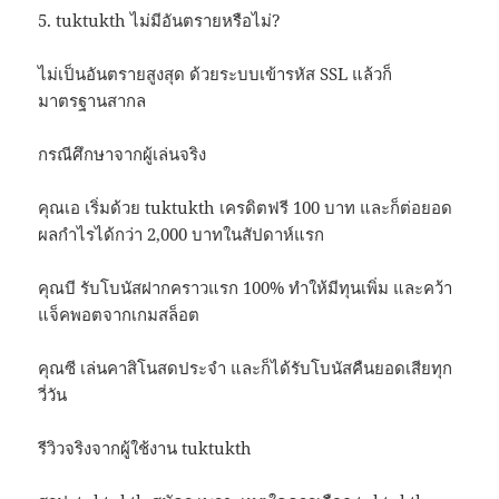
5. tuktukth ไม่มีอันตรายหรือไม่?
ไม่เป็นอันตรายสูงสุด ด้วยระบบเข้ารหัส SSL แล้วก็
มาตรฐานสากล
กรณีศึกษาจากผู้เล่นจริง
คุณเอ เริ่มด้วย tuktukth เครดิตฟรี 100 บาท และก็ต่อยอด
ผลกำไรได้กว่า 2,000 บาทในสัปดาห์แรก
คุณบี รับโบนัสฝากคราวแรก 100% ทำให้มีทุนเพิ่ม และคว้า
แจ็คพอตจากเกมสล็อต
คุณซี เล่นคาสิโนสดประจำ และก็ได้รับโบนัสคืนยอดเสียทุก
วี่วัน
รีวิวจริงจากผู้ใช้งาน tuktukth