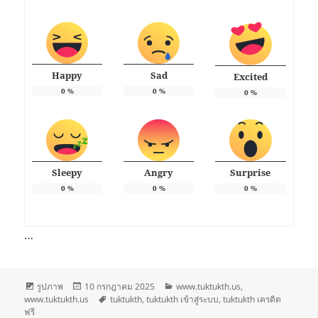
Happy
Sad
Excited
0
%
0
%
0
%
Sleepy
Angry
Surprise
0
%
0
%
0
%
…
รูป
เขียน
หมวด
รูปภาพ
10 กรกฎาคม 2025
www.tuktukth.us
,
แบบ
เมื่อ
ป้าย
หมู่
www.tuktukth.us
tuktukth
,
tuktukth เข้าสู่ระบบ
,
tuktukth เครดิต
เรื่อง
กำกับ
ฟรี