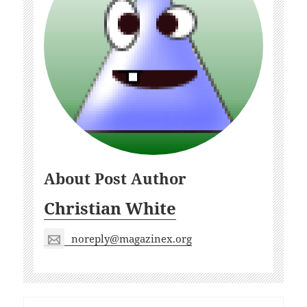
About Post Author
Christian White
noreply@magazinex.org