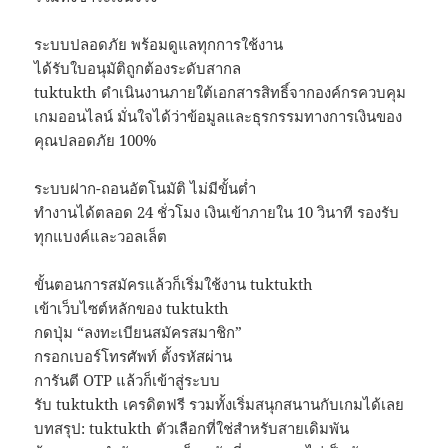
ระบบปลอดภัย พร้อมดูแลทุกการใช้งาน
ได้รับใบอนุมัติถูกต้องระดับสากล
tuktukth ดำเนินงานภายใต้เอกสารสิทธิ์จากองค์กรควบคุม
เกมออนไลน์ มั่นใจได้ว่าข้อมูลและธุรกรรมทางการเงินของ
คุณปลอดภัย 100%
ระบบฝาก-ถอนอัตโนมัติ ไม่มีขั้นต่ำ
ทำงานได้ตลอด 24 ชั่วโมง เงินเข้าภายใน 10 วินาที รองรับ
ทุกแบงค์และวอลเล็ต
ขั้นตอนการสมัครแล้วก็เริ่มใช้งาน tuktukth
เข้าเว็บไซต์หลักของ tuktukth
กดปุ่ม “ลงทะเบียนสมัครสมาชิก”
กรอกเบอร์โทรศัพท์ ตั้งรหัสผ่าน
การันตี OTP แล้วก็เข้าสู่ระบบ
รับ tuktukth เครดิตฟรี รวมทั้งเริ่มสนุกสนานกับเกมได้เลย
บทสรุป: tuktukth ตัวเลือกที่ใช่สำหรับสายเดิมพัน