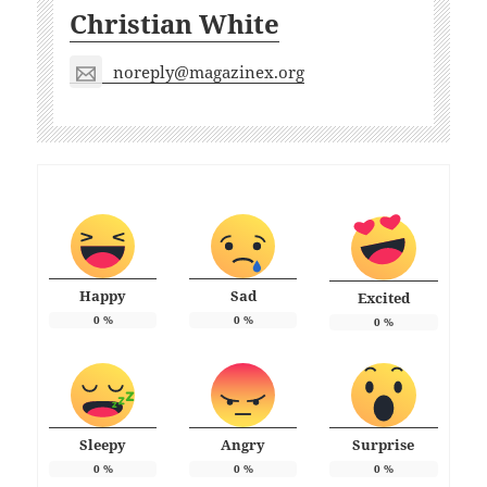
Christian White
noreply@magazinex.org
Happy
Sad
Excited
0
%
0
%
0
%
Sleepy
Angry
Surprise
0
%
0
%
0
%