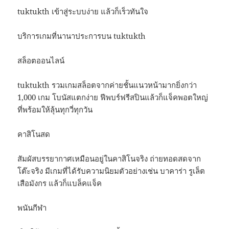
tuktukth เข้าสู่ระบบง่าย แล้วก็เร็วทันใจ
บริการเกมที่นานาประการบน tuktukth
สล็อตออนไลน์
tuktukth รวมเกมสล็อตจากค่ายชั้นแนวหน้ามากยิ่งกว่า
1,000 เกม โบนัสแตกง่าย ฟีพบร์ฟรีสปินแล้วก็แจ็คพอตใหญ่
ที่พร้อมให้ลุ้นทุกวี่ทุกวัน
คาสิโนสด
สัมผัสบรรยากาศเหมือนอยู่ในคาสิโนจริง ถ่ายทอดสดจาก
โต๊ะจริง มีเกมที่ได้รับความนิยมตัวอย่างเช่น บาคาร่า รูเล็ต
เสือมังกร แล้วก็แบล็คแจ็ค
พนันกีฬา