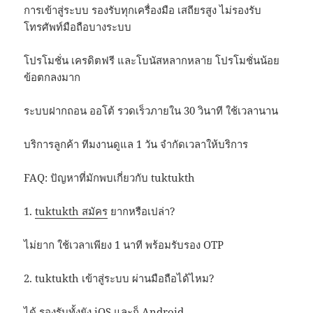
การเข้าสู่ระบบ รองรับทุกเครื่องมือ เสถียรสูง ไม่รองรับ
โทรศัพท์มือถือบางระบบ
โปรโมชั่น เครดิตฟรี และโบนัสหลากหลาย โปรโมชั่นน้อย
ข้อตกลงมาก
ระบบฝากถอน ออโต้ รวดเร็วภายใน 30 วินาที ใช้เวลานาน
บริการลูกค้า ทีมงานดูแล 1 วัน จำกัดเวลาให้บริการ
FAQ: ปัญหาที่มักพบเกี่ยวกับ tuktukth
1.
tuktukth สมัคร
ยากหรือเปล่า?
ไม่ยาก ใช้เวลาเพียง 1 นาที พร้อมรับรอง OTP
2. tuktukth เข้าสู่ระบบ ผ่านมือถือได้ไหม?
ได้ รองรับทั้งยัง iOS และก็ Android