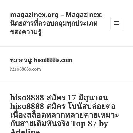
magazinex.org – Magazinex:
นิตยสารที่ครอบคลุมทุกประเภท
ของความรู้
เมนู
และวิด
เจ็ต
หมวดหมู่:
hiso8888s.com
hiso8888s.com
hiso8888 สมัคร 17 มิถุนายน
hiso8888 สมัคร โบนัสปล่อยต่อ
เนื่องสล็อตหลากหลายค่ายเหมาะ
กับสายเดิมพันจริง Top 87 by
Adeline