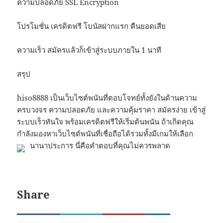
ความปลอดภัย SSL Encryption
โปรโมชั่น เครดิตฟรี โบนัสฝากแรก คืนยอดเสีย
ความเร็ว สมัครแล้วก็เข้าสู่ระบบภายใน 1 นาที
สรุป
hiso8888 เป็นเว็บไซต์พนันที่ตอบโจทย์ทั้งยังในด้านความ
ครบวงจร ความปลอดภัย และความคุ้มราคา สมัครง่าย เข้าสู่
ระบบเร็วทันใจ พร้อมเครดิตฟรีให้เริ่มต้นพนัน ถ้าเกิดคุณ
กำลังมองหาเว็บไซต์พนันที่เชื่อถือได้รวมทั้งมีเกมให้เลือก
นานาประการ นี่คือคำตอบที่คุณไม่ควรพลาด
Share