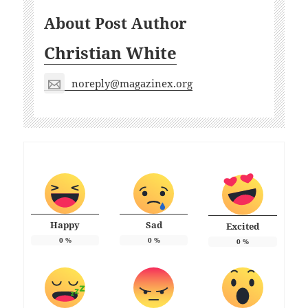
About Post Author
Christian White
noreply@magazinex.org
Happy
Sad
Excited
0
%
0
%
0
%