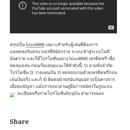
สรุปเป็น
hiso8888
เหมาะสำหรับผู้เล่นที่ต้องการ
แพลตฟอร์มครบวงจรที่สมัครง่าย ระบบเข้าสู่ระบบไม่มี
อันตราย และก็มีโปรโมชั่นอย่าง hiso8888 เครดิตฟรี เพื่อ
ทดลองเล่น ก่อนเริ่มเสนอแนะให้ทำดังนี้: 1) อ่านข้อจำกัด
โปรโมชั่น 2) วางแผนเงิน 3) ทดสอบเกมด้วยเครดิตฟรีก่อน
เล่นเงินจริง และก็ 4) ติดต่อฝ่ายสนับสนุนอย่างเป็นทางการ
เมื่อพบปัญหา แม้ปรารถนาอ่านคู่มือการสมัครในรูปแบบ
ละเอียดหรือรวมโปรโมชั่นปัจจุบัน สามารถมอง
Share