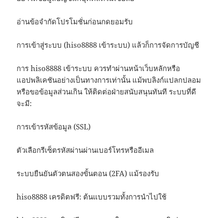
อ่านข้อจำกัดโปรโมชั่นก่อนกดยอมรับ
การเข้าสู่ระบบ (hiso8888 เข้าระบบ) แล้วก็การจัดการบัญชี
การ hiso8888 เข้าระบบ ควรทำผ่านหน้าเว็บหลักหรือ
แอปพลิเคชันอย่างเป็นทางการเท่านั้น แม้พบลิงก์แปลกปลอม
หรือขอข้อมูลส่วนเกิน ให้ติดต่อฝ่ายสนับสนุนทันที ระบบที่ดี
จะมี:
การเข้ารหัสข้อมูล (SSL)
ตัวเลือกรีเซ็ตรหัสผ่านผ่านเบอร์โทรหรืออีเมล
ระบบยืนยันตัวตนสองขั้นตอน (2FA) แม้รองรับ
hiso8888 เครดิตฟรี: ต้นแบบรวมทั้งการนำไปใช้