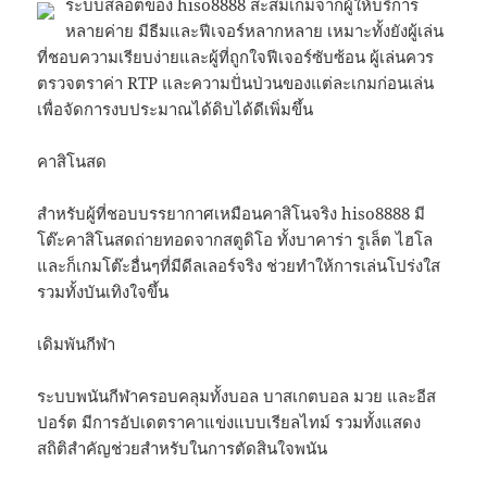
ระบบสล็อตของ hiso8888 สะสมเกมจากผู้ให้บริการ
หลายค่าย มีธีมและฟีเจอร์หลากหลาย เหมาะทั้งยังผู้เล่น
ที่ชอบความเรียบง่ายและผู้ที่ถูกใจฟีเจอร์ซับซ้อน ผู้เล่นควร
ตรวจตราค่า RTP และความปั่นป่วนของแต่ละเกมก่อนเล่น
เพื่อจัดการงบประมาณได้ดิบได้ดีเพิ่มขึ้น
คาสิโนสด
สำหรับผู้ที่ชอบบรรยากาศเหมือนคาสิโนจริง hiso8888 มี
โต๊ะคาสิโนสดถ่ายทอดจากสตูดิโอ ทั้งบาคาร่า รูเล็ต ไฮโล
และก็เกมโต๊ะอื่นๆที่มีดีลเลอร์จริง ช่วยทำให้การเล่นโปร่งใส
รวมทั้งบันเทิงใจขึ้น
เดิมพันกีฬา
ระบบพนันกีฬาครอบคลุมทั้งบอล บาสเกตบอล มวย และอีส
ปอร์ต มีการอัปเดตราคาแข่งแบบเรียลไทม์ รวมทั้งแสดง
สถิติสำคัญช่วยสำหรับในการตัดสินใจพนัน