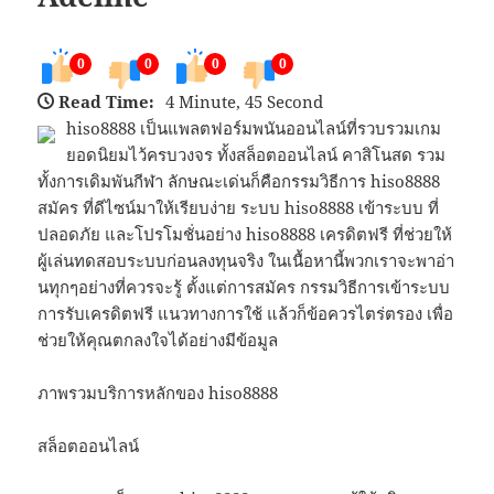
0
0
0
0
Read Time:
4 Minute, 45 Second
hiso8888 เป็นแพลตฟอร์มพนันออนไลน์ที่รวบรวมเกม
ยอดนิยมไว้ครบวงจร ทั้งสล็อตออนไลน์ คาสิโนสด รวม
ทั้งการเดิมพันกีฬา ลักษณะเด่นก็คือกรรมวิธีการ hiso8888
สมัคร ที่ดีไซน์มาให้เรียบง่าย ระบบ hiso8888 เข้าระบบ ที่
ปลอดภัย และโปรโมชั่นอย่าง hiso8888 เครดิตฟรี ที่ช่วยให้
ผู้เล่นทดสอบระบบก่อนลงทุนจริง ในเนื้อหานี้พวกเราจะพาอ่า
นทุกๆอย่างที่ควรจะรู้ ตั้งแต่การสมัคร กรรมวิธีการเข้าระบบ
การรับเครดิตฟรี แนวทางการใช้ แล้วก็ข้อควรไตร่ตรอง เพื่อ
ช่วยให้คุณตกลงใจได้อย่างมีข้อมูล
ภาพรวมบริการหลักของ hiso8888
สล็อตออนไลน์