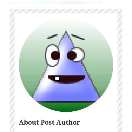
About Post Author