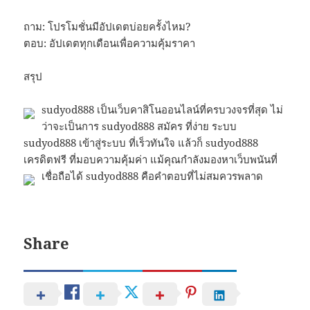
ถาม: โปรโมชั่นมีอัปเดตบ่อยครั้งไหม?
ตอบ: อัปเดตทุกเดือนเพื่อความคุ้มราคา
สรุป
sudyod888 เป็นเว็บคาสิโนออนไลน์ที่ครบวงจรที่สุด ไม่
ว่าจะเป็นการ sudyod888 สมัคร ที่ง่าย ระบบ
sudyod888 เข้าสู่ระบบ ที่เร็วทันใจ แล้วก็ sudyod888
เครดิตฟรี ที่มอบความคุ้มค่า แม้คุณกำลังมองหาเว็บพนันที่
เชื่อถือได้ sudyod888 คือคำตอบที่ไม่สมควรพลาด
Share