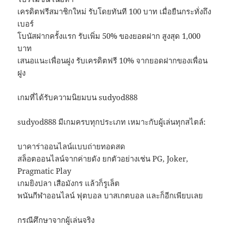
เครดิตฟรีสมาชิกใหม่ รับโดยทันที 100 บาท เมื่อยืนกระทั่งถึง
เบอร์
โบนัสฝากครั้งแรก รับเพิ่ม 50% ของยอดฝาก สูงสุด 1,000
บาท
เสนอแนะเพื่อนฝูง รับเครดิตฟรี 10% จากยอดฝากของเพื่อน
ฝูง
เกมที่ได้รับความนิยมบน sudyod888
sudyod888 มีเกมครบทุกประเภท เหมาะกับผู้เล่นทุกสไตล์:
บาคาร่าออนไลน์แบบถ่ายทอดสด
สล็อตออนไลน์จากค่ายดัง ยกตัวอย่างเช่น PG, Joker,
Pragmatic Play
เกมยิงปลา เสือมังกร แล้วก็รูเล็ต
พนันกีฬาออนไลน์ ฟุตบอล บาสเกตบอล และก็อีกเพียบเลย
กรณีศึกษาจากผู้เล่นจริง