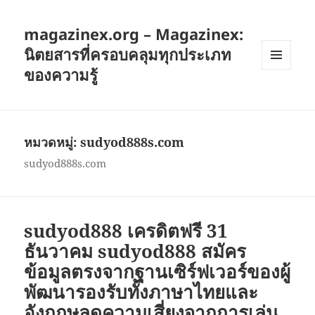
magazinex.org – Magazinex:
นิตยสารที่ครอบคลุมทุกประเภท
ของความรู้
เมนู
และวิด
เจ็ต
หมวดหมู่:
sudyod888s.com
sudyod888s.com
sudyod888 เครดิตฟรี 31
ธันวาคม sudyod888 สมัคร
ข้อมูลตรงจากฐานเซิร์ฟเวอร์ของผู้
พัฒนารองรับทั้งภาษาไทยและ
อังกฤษลดความเสี่ยงจากการเล่น