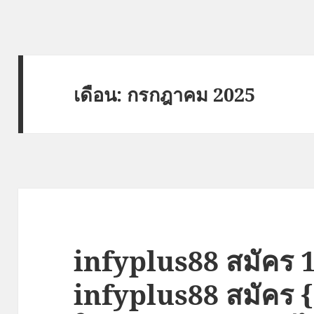
เดือน:
กรกฎาคม 2025
infyplus88 สมัคร
infyplus88 สมัคร {