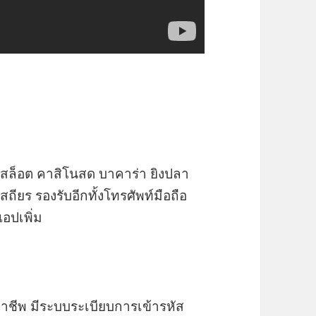
ั้งสล็อต คาสิโนสด บาคาร่า ยิงปลา
ียร รองรับอีกทั้งโทรศัพท์มือถือ
อปเพิ่ม
าชีพ มีระบบระเบียบการเข้ารหัส