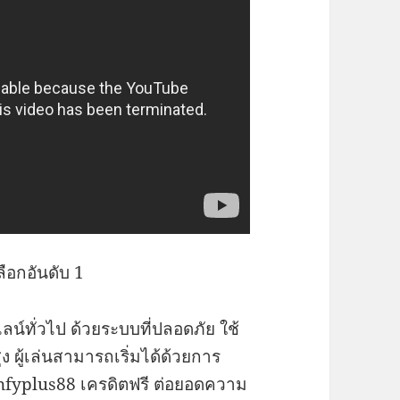
ลือกอันดับ 1
น์ทั่วไป ด้วยระบบที่ปลอดภัย ใช้
 ผู้เล่นสามารถเริ่มได้ด้วยการ
infyplus88 เครดิตฟรี ต่อยอดความ