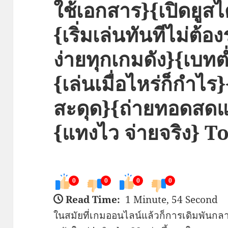
ใช้เอกสาร}{เปิดยูสได
{เริ่มเล่นทันทีไม่ต้
ง่ายทุกเกมดัง}{เบทต่
{เล่นเมื่อไหร่ก็กำไร
สะดุด}{ถ่ายทอดสดแ
{แทงไว จ่ายจริง} T
0
0
0
0
Read Time:
1 Minute, 54 Second
ในสมัยที่เกมออนไลน์แล้วก็การเดิมพันกล