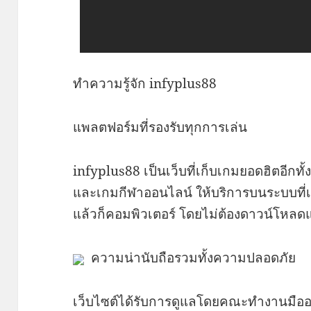
ทำความรู้จัก infyplus88
แพลตฟอร์มที่รองรับทุกการเล่น
infyplus88 เป็นเว็บที่เก็บเกมยอดฮิตอีกท
และเกมกีฬาออนไลน์ ให้บริการบนระบบที่เสถ
แล้วก็คอมพิวเตอร์ โดยไม่ต้องดาวน์โหลดแ
ความน่านับถือรวมทั้งความปลอดภัย
เว็บไซต์ได้รับการดูแลโดยคณะทำงานมืออ