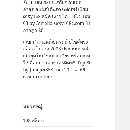
รับ 3 แสน ระบบเสถียร อัปเดต
ล่าสุด สัมผัสโต๊ะสดระดับพรีเมียม
sexy168 สมัครง่าย ได้โปรไว Top
63 by Aurelia sexy168c.com 31
กรกฎา 26
เว็บแม่ สล็อตเว็บตรง เว็บไซต์ตรง
สล็อตเว็บตรง 2026 ประสบการณ์
เล่นยุคใหม่ ระบบเสถียร พร้อมเกม
ให้เลือกมากมาย เครดิตฟรี Top 80
by Joni jin888.asia 23 ก.ค. 69
casino online
หมวดหมู่
168 สล็อต