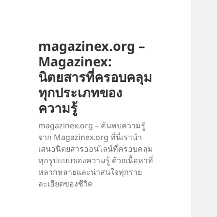
magazinex.org –
Magazinex:
นิตยสารที่ครอบคลุม
ทุกประเภทของ
ความรู้
magazinex.org – ค้นพบความรู้
จาก Magazinex.org ที่นี่เรานำ
เสนอนิตยสารออนไลน์ที่ครอบคลุม
ทุกรูปแบบของความรู้ ด้วยเนื้อหาที่
หลากหลายและน่าสนใจทุกราย
ละเอียดของชีวิต