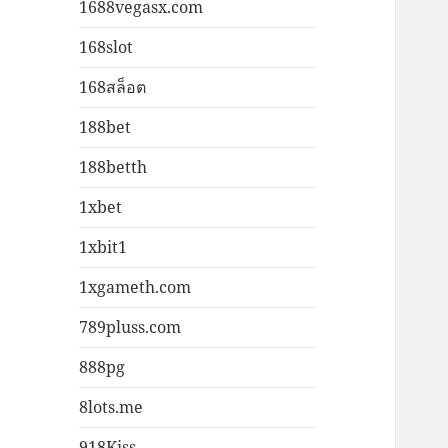
1688vegasx.com
168slot
168สล็อต
188bet
188betth
1xbet
1xbit1
1xgameth.com
789pluss.com
888pg
8lots.me
918Kiss