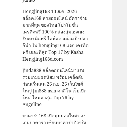
Junko
Hengjing168 13 ส.ค. 2026
สล็อต168 หวยออนไลน์ อัตราจ่าย
มากที่สุด ของไทย โปรโมชั่น
เครดิตฟรี 100% กล่องสุ่มเฮงเฮง
รับเครดิตฟรี ไลฟ์สด สล็อต ยิงปลา
กีฬา ไพ่ hengjing168 แจก เครดิต
ฟรี เยอะที่สุด Top 17 by Kasha
Hengjing168d.com
Jinda888 สล็อตออนไลน์มาแรง
รวมเกมยอดนิยม พร้อมเคล็ดลับ
ก่อนเริ่มเล่น 26 ก.ย. 26 เว็บไซต์
ใหญ่ Jin888.asia คาสิโน เว็บเปิด
ใหม่ ใหม่ล่าสุด Top 76 by
Angeline
บาคาร่า168 เปิดมุมมองใหม่ของ
เกมบาคาร่า เซียนบาคาร่าตัวจริง