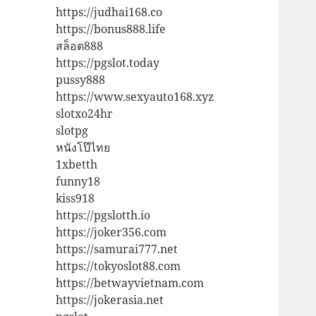
https://judhai168.co
https://bonus888.life
สล็อต888
https://pgslot.today
pussy888
https://www.sexyauto168.xyz
slotxo24hr
slotpg
หนังโป๊ไทย
1xbetth
funny18
kiss918
https://pgslotth.io
https://joker356.com
https://samurai777.net
https://tokyoslot88.com
https://betwayvietnam.com
https://jokerasia.net