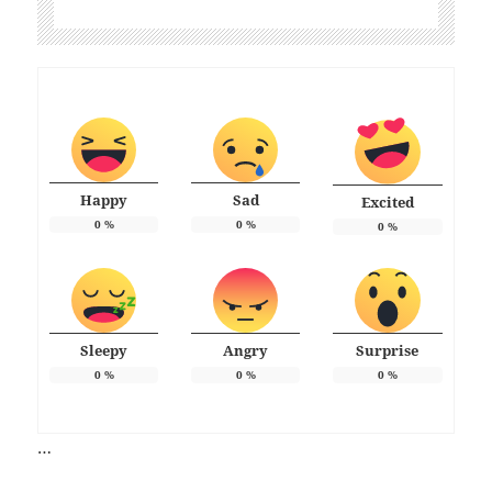
Happy
Sad
Excited
0
%
0
%
0
%
Sleepy
Angry
Surprise
0
%
0
%
0
%
…