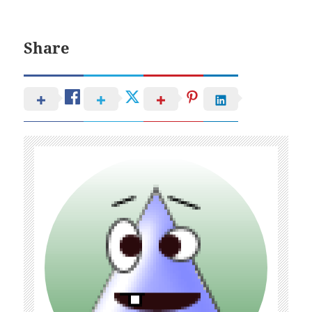
Share