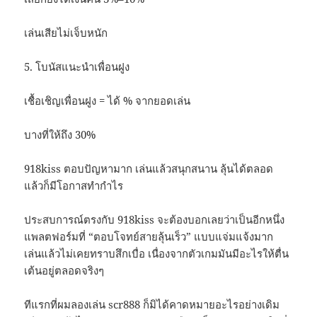
เล่นเสียไม่เจ็บหนัก
5. โบนัสแนะนำเพื่อนฝูง
เชื้อเชิญเพื่อนฝูง = ได้ % จากยอดเล่น
บางที่ให้ถึง 30%
918kiss ตอบปัญหามาก เล่นแล้วสนุกสนาน ลุ้นได้ตลอด
แล้วก็มีโอกาสทำกำไร
ประสบการณ์ตรงกับ 918kiss จะต้องบอกเลยว่าเป็นอีกหนึ่ง
แพลตฟอร์มที่ “ตอบโจทย์สายลุ้นเร็ว” แบบแจ่มแจ้งมาก
เล่นแล้วไม่เคยทราบสึกเบื่อ เนื่องจากตัวเกมมันมีอะไรให้ตื่น
เต้นอยู่ตลอดจริงๆ
ทีแรกที่ผมลองเล่น scr888 ก็มิได้คาดหมายอะไรอย่างเดิม