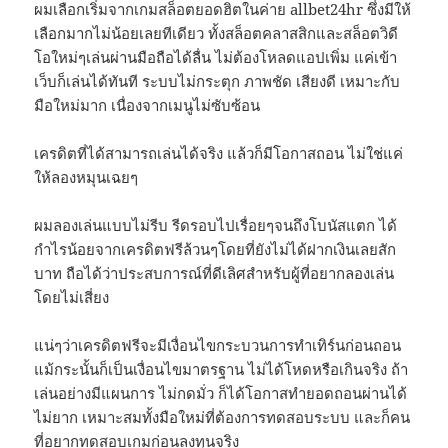
ผมเลือกเริ่มจากเกมสล็อตยอดฮิตในค่าย allbet24hr ซึ่งมีให้
เลือกมากไม่น้อยเลยทีเดียว ทั้งสล็อตคลาสสิกและสล็อตวิดี
โอใหม่ๆเล่นผ่านมือถือได้ลื่น ไม่ต้องโหลดแอปเพิ่ม แค่เข้า
เว็บก็เล่นได้ทันที ระบบไม่กระตุก ภาพชัด เสียงดี เหมาะกับ
มือใหม่มาก เนื่องจากเมนูไม่ซับซ้อน
เครดิตที่ได้สามารถเล่นได้จริง แล้วก็มีโอกาสถอน ไม่ใช่แค่
ให้ลองหมุนเฉยๆ
ผมลองเล่นแบบไม่รีบ รีดรอบไปเรื่อยๆจนถึงโบนัสแตก ได้
กำไรน้อยจากเครดิตฟรีล้วนๆโดยที่ยังไม่ได้ฝากเงินเลยสัก
บาท ถือได้ว่าประสบการณ์ที่ดีเลิศสำหรับผู้ที่อยากลองเล่น
โดยไม่เสี่ยง
แน่ๆว่าเครดิตฟรีจะมีเงื่อนไขกระบวนการทำเทิร์นก่อนถอน
แม้กระนั้นก็เป็นเงื่อนไขมาตรฐาน ไม่ได้โหดหรือเกินจริง ถ้า
เล่นอย่างมีแผนการ ไม่กดมั่ว ก็ได้โอกาสทำยอดถอนผ่านได้
ไม่ยาก เหมาะสมทั้งมือใหม่ที่ต้องการทดสอบระบบ และก็คน
ที่อยากทดสอบเกมก่อนลงทุนจริง