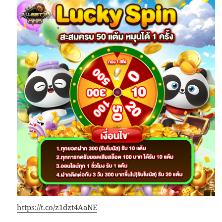
https://t.co/z1dzt4AaNE