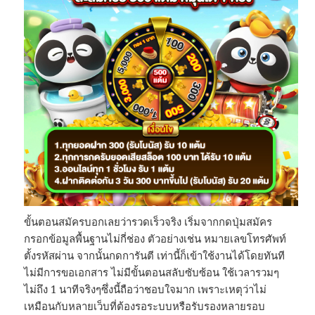
ขั้นตอนสมัครบอกเลยว่ารวดเร็วจริง เริ่มจากกดปุ่มสมัคร
กรอกข้อมูลพื้นฐานไม่กี่ช่อง ตัวอย่างเช่น หมายเลขโทรศัพท์
ตั้งรหัสผ่าน จากนั้นกดการันตี เท่านี้ก็เข้าใช้งานได้โดยทันที
ไม่มีการขอเอกสาร ไม่มีขั้นตอนสลับซับซ้อน ใช้เวลารวมๆ
ไม่ถึง 1 นาทีจริงๆซึ่งนี้ถือว่าชอบใจมาก เพราะเหตุว่าไม่
เหมือนกับหลายเว็บที่ต้องรอระบบหรือรับรองหลายรอบ