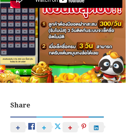
Share