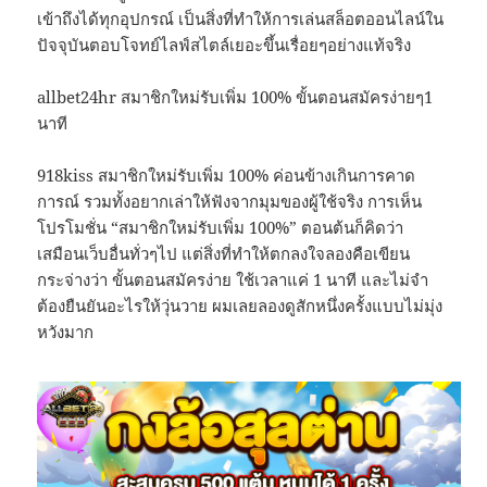
เข้าถึงได้ทุกอุปกรณ์ เป็นสิ่งที่ทำให้การเล่นสล็อตออนไลน์ใน
ปัจจุบันตอบโจทย์ไลฟ์สไตล์เยอะขึ้นเรื่อยๆอย่างแท้จริง
allbet24hr สมาชิกใหม่รับเพิ่ม 100% ขั้นตอนสมัครง่ายๆ1
นาที
918kiss สมาชิกใหม่รับเพิ่ม 100% ค่อนข้างเกินการคาด
การณ์ รวมทั้งอยากเล่าให้ฟังจากมุมของผู้ใช้จริง การเห็น
โปรโมชั่น “สมาชิกใหม่รับเพิ่ม 100%” ตอนต้นก็คิดว่า
เสมือนเว็บอื่นทั่วๆไป แต่สิ่งที่ทำให้ตกลงใจลองคือเขียน
กระจ่างว่า ขั้นตอนสมัครง่าย ใช้เวลาแค่ 1 นาที และไม่จำ
ต้องยืนยันอะไรให้วุ่นวาย ผมเลยลองดูสักหนึ่งครั้งแบบไม่มุ่ง
หวังมาก