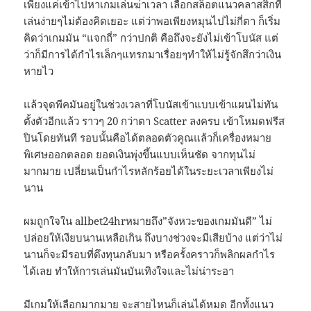
เพียงแค่เข้าไปหาเกมเล่นฆ่าเวลา เลือกสล็อตแนวคลาสสิกที่
เล่นง่ายๆไม่ต้องคิดเยอะ แต่ว่าพอเพียงหมุนไปไม่กี่ตา ก็เริ่ม
คิดว่าเกมมัน “แจกถี่” กว่าปกติ คือถึงจะยังไม่เข้าโบนัส แต่
ว่าก็มีการได้กำไรเล็กๆแทรกมาเรื่อยๆทำให้ไม่รู้จักสึกว่าเงิน
หายไว
แล้วจุดพีคมันอยู่ในช่วงเวลาที่โบนัสเข้าแบบเข้าแผนไม่ทัน
ตั้งตัวอีกแล้ว ราวๆ 20 กว่าตา Scatter ลงครบ เข้าโหมดฟรีส
ปินโดยทันที รอบนั้นคือได้ตลอดตัวคูณแล้วก็เครื่องหมาย
พิเศษออกตลอด ยอดเงินพุ่งขึ้นแบบเห็นชัด จากทุนไม่
มากมาย เปลี่ยนเป็นกำไรหลักร้อยได้ในระยะเวลาเพียงไม่
นาน
ผมถูกใจใน allbet24hrหมายถึง”จังหวะของเกมมันดี” ไม่
ปล่อยให้เงียบนานเหลือเกิน ถึงบางช่วงจะมีเสียบ้าง แต่ว่าไม่
นานก็จะมีรอบที่ดึงทุนกลับมา หรือครั้งคราวก็พลิกผลกำไร
ได้เลย ทำให้การเล่นมันบันเทิงใจและไม่น่าระอา
มีเกมให้เลือกมากมาย จะสายไหนก็เล่นได้หมด อีกทั้งแนว