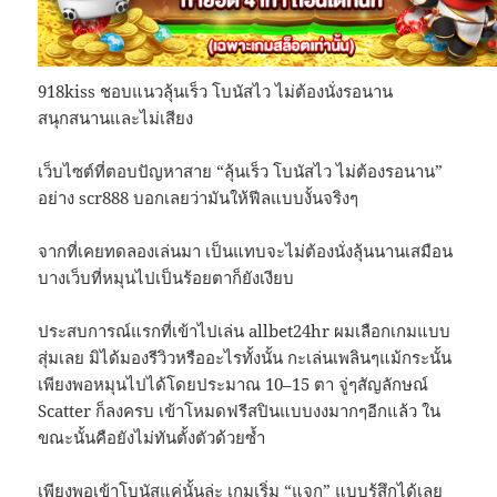
918kiss ชอบแนวลุ้นเร็ว โบนัสไว ไม่ต้องนั่งรอนาน
สนุกสนานและไม่เสียง
เว็บไซต์ที่ตอบปัญหาสาย “ลุ้นเร็ว โบนัสไว ไม่ต้องรอนาน”
อย่าง scr888 บอกเลยว่ามันให้ฟีลแบบงั้นจริงๆ
จากที่เคยทดลองเล่นมา เป็นแทบจะไม่ต้องนั่งลุ้นนานเสมือน
บางเว็บที่หมุนไปเป็นร้อยตาก็ยังเงียบ
ประสบการณ์แรกที่เข้าไปเล่น allbet24hr ผมเลือกเกมแบบ
สุ่มเลย มิได้มองรีวิวหรืออะไรทั้งนั้น กะเล่นเพลินๆแม้กระนั้น
เพียงพอหมุนไปได้โดยประมาณ 10–15 ตา จู่ๆสัญลักษณ์
Scatter ก็ลงครบ เข้าโหมดฟรีสปินแบบงงมากๆอีกแล้ว ใน
ขณะนั้นคือยังไม่ทันตั้งตัวด้วยซ้ำ
เพียงพอเข้าโบนัสแค่นั้นล่ะ เกมเริ่ม “แจก” แบบรู้สึกได้เลย