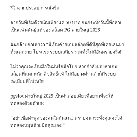
รีวิวจากประสบการณ์จริง
จากวันที่เริ่มด้วยเงินเพียงแค่ 50 บาท จนกระทั่งวันนี้ที่กลาย
เป็นแฟนพันธุ์แท้ของ สล็อต PG ค่ายใหญ่ 2025
ฉันกล้าบอกเลยว่า “นี่เป็นค่ายเกมสล็อตที่ดีที่สุดที่เคยเล่นมา
ทั้งแตกง่าย โปรแรง ระบบเสถียร รวมทั้งไม่มีอันตรายจริง!”
ไม่ว่าคุณจะเป็นมือใหม่หรือมือโปร หากกำลังมองหาเกม
สล็อตที่แตกหนัก ลิขสิทธิ์แท้ ไม่มีอย่างต่ำ แล้วก็มีระบบ
ระเบียบที่โปร่งใส
pgslot ค่ายใหญ่ 2025 เป็นคำตอบเดียวที่อยากที่จะให้
ทดลองด้วยตัวเอง
“อย่าเชื่อคำพูดของคนใดกันแน่…ตราบจนกระทั่งคุณจะได้
ทดลองหมุนด้วยมือคุณเอง!”