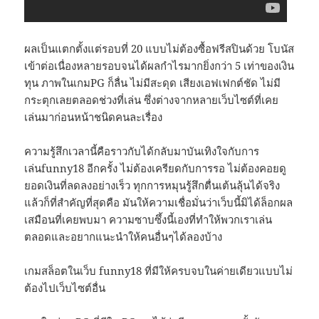
ผลเป็นแตกตั้งแต่รอบที่ 20 แบบไม่ต้องซื้อฟรีสปินด้วย โบนัส
เข้าต่อเนื่องหลายรอบจนได้ผลกำไรมากยิ่งกว่า 5 เท่าของเงิน
ทุน ภาพในเกมPG ก็ลื่น ไม่มีสะดุด เสียงเอฟเฟกต์ชัด ไม่มี
กระตุกเลยตลอดช่วงที่เล่น ซึ่งต่างจากหลายเว็บไซต์ที่เคย
เล่นมาก่อนหน้าชนิดคนละเรื่อง
ความรู้สึกเวลานี้คือราวกับได้กลับมาบันเทิงใจกับการ
เล่นfunny18 อีกครั้ง ไม่ต้องเครียดกับการรอ ไม่ต้องคอยดู
ยอดเงินที่ลดลงอย่างเร็ว ทุกการหมุนรู้สึกตื่นเต้นลุ้นได้จริง
แล้วก็ที่สำคัญที่สุดคือ มันให้ความเชื่อมั่นว่าเว็บนี้มิได้ล็อกผล
เสมือนที่เคยพบมา ความซาบซึ้งนี้เองที่ทำให้พวกเราเล่น
ตลอดและอยากแนะนำให้คนอื่นๆได้ลองบ้าง
เกมสล็อตในเว็บ funny18 ที่มีให้ครบจบในค่ายเดียวแบบไม่
ต้องไปเว็บไซต์อื่น