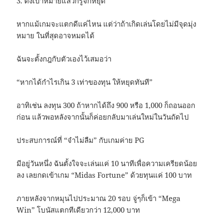
3. ตั้งเป้าหมายแล้วก็รู้จักหยุด
หากแม้เกมจะแตกดีแค่ไหน แต่ว่าถ้าเกิดเล่นโดยไม่มีจุดมุ่ง
หมาย ในที่สุดอาจหมดได้
ฉันจะตั้งกฎกับตัวเองไว้เสมอว่า
“หากได้กำไรเกิน 3 เท่าของทุน ให้หยุดทันที”
อาทิเช่น ลงทุน 300 ถ้าหากได้ถึง 900 หรือ 1,000 ก็ถอนออก
ก่อน แล้วพอหลังจากนั้นก็ค่อยกลับมาเล่นใหม่ในวันถัดไป
ประสบการณ์ที่ “จำไม่ลืม” กับเกมค่าย PG
มีอยู่วันหนึ่ง ฉันตั้งใจจะเล่นแค่ 10 นาทีเพื่อความเครียดน้อย
ลง เลยกดเข้าเกม “Midas Fortune” ด้วยทุนแค่ 100 บาท
ภายหลังจากหมุนไปประมาณ 20 รอบ จู่ๆก็เข้า “Mega
Win” โบนัสแตกทีเดียวกว่า 12,000 บาท