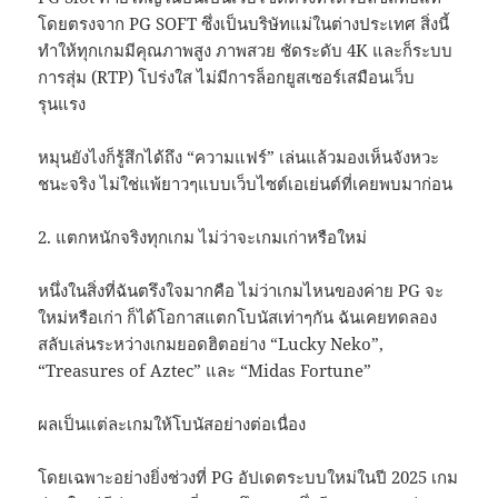
โดยตรงจาก PG SOFT ซึ่งเป็นบริษัทแม่ในต่างประเทศ สิ่งนี้
ทำให้ทุกเกมมีคุณภาพสูง ภาพสวย ชัดระดับ 4K และก็ระบบ
การสุ่ม (RTP) โปร่งใส ไม่มีการล็อกยูสเซอร์เสมือนเว็บ
รุนแรง
หมุนยังไงก็รู้สึกได้ถึง “ความแฟร์” เล่นแล้วมองเห็นจังหวะ
ชนะจริง ไม่ใช่แพ้ยาวๆแบบเว็บไซต์เอเย่นต์ที่เคยพบมาก่อน
2. แตกหนักจริงทุกเกม ไม่ว่าจะเกมเก่าหรือใหม่
หนึ่งในสิ่งที่ฉันตรึงใจมากคือ ไม่ว่าเกมไหนของค่าย PG จะ
ใหม่หรือเก่า ก็ได้โอกาสแตกโบนัสเท่าๆกัน ฉันเคยทดลอง
สลับเล่นระหว่างเกมยอดฮิตอย่าง “Lucky Neko”,
“Treasures of Aztec” และ “Midas Fortune”
ผลเป็นแต่ละเกมให้โบนัสอย่างต่อเนื่อง
โดยเฉพาะอย่างยิ่งช่วงที่ PG อัปเดตระบบใหม่ในปี 2025 เกม