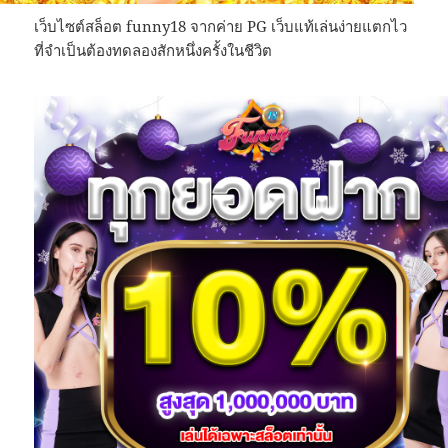
เว็บไซต์สล็อต funny18 จากค่าย PG เว็บแท้เล่นง่ายแตกไว
ที่จำเป็นต้องทดลองสักหนึ่งครั้งในชีวิต