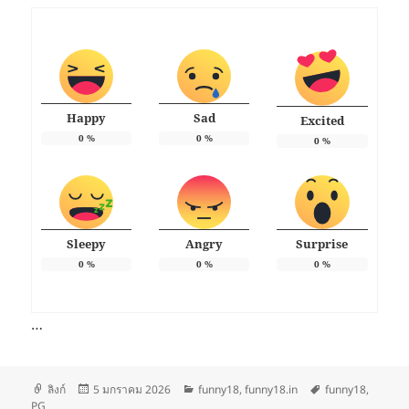
Happy
Sad
Excited
0
%
0
%
0
%
Sleepy
Angry
Surprise
0
%
0
%
0
%
…
รูป
เขียน
หมวด
ป้าย
ลิงก์
5 มกราคม 2026
funny18
,
funny18.in
funny18
,
แบบ
เมื่อ
หมู่
กำกับ
PG