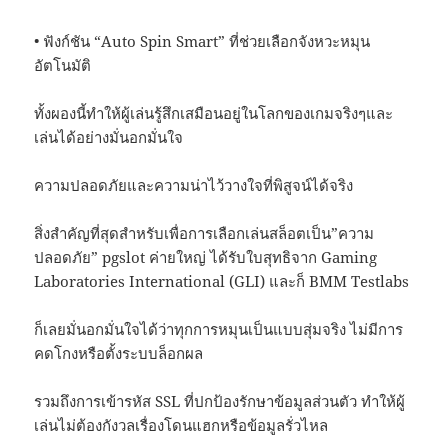
• ฟังก์ชัน “Auto Spin Smart” ที่ช่วยเลือกจังหวะหมุน
อัตโนมัติ
ทั้งผองนี้ทำให้ผู้เล่นรู้สึกเสมือนอยู่ในโลกของเกมจริงๆและ
เล่นได้อย่างมั่นอกมั่นใจ
ความปลอดภัยและความน่าไว้วางใจที่พิสูจน์ได้จริง
สิ่งสำคัญที่สุดสำหรับเพื่อการเลือกเล่นสล็อตเป็น”ความ
ปลอดภัย” pgslot ค่ายใหญ่ ได้รับใบสุทธิจาก Gaming
Laboratories International (GLI) และก็ BMM Testlabs
ก็เลยมั่นอกมั่นใจได้ว่าทุกการหมุนเป็นแบบสุ่มจริง ไม่มีการ
คดโกงหรือตั้งระบบล็อกผล
รวมถึงการเข้ารหัส SSL ที่ปกป้องรักษาข้อมูลส่วนตัว ทำให้ผู้
เล่นไม่ต้องกังวลเรื่องโดนแฮกหรือข้อมูลรั่วไหล