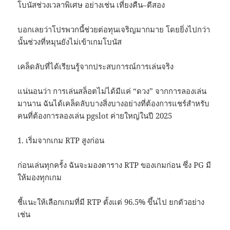
โบนัสช่วงเวลาพิเศษ อย่างเช่น เที่ยงคืน–ตีสอง
บอกเลยว่าโปรพวกนี้ช่วยต่อทุนเจริญมากมาย โดยยิ่งไปกว่า
นั้นช่วงที่หมุนยังไม่เข้าเกมโบนัส
เคล็ดลับที่ได้เรียนรู้จากประสบการณ์การเล่นจริง
แน่นอนว่า การเล่นสล็อตไม่ได้มีแค่ “ดวง” จากการลองเล่น
มานาน ฉันได้เคล็ดลับบางสิ่งบางอย่างที่ต้องการแชร์สำหรับ
คนที่ต้องการลองเล่น pgslot ค่ายใหญ่ในปี 2025
1. เริ่มจากเกม RTP สูงก่อน
ก่อนเล่นทุกครั้ง ฉันจะมองตาราง RTP ของเกมก่อน ซึ่ง PG มี
ให้มองทุกเกม
ชี้แนะให้เลือกเกมที่มี RTP ตั้งแต่ 96.5% ขึ้นไป ยกตัวอย่าง
เช่น