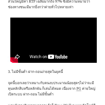
ส่วนใหญ่มีค่า RTP เฉลี่ยมากถึง 97% ซึ่งมีความหมายว่า
ช่องทางชนะมีมากยิ่งกว่าค่ายทั่วไปหลายเท่า
3. ไม่มีขั้นต่ำ ฝาก-ถอนง่ายสุดในยุคนี้
จุดนี้บอกเลยว่าเหมาะกับคนงบประมาณน้อยสุดๆไม่ว่าจะมี
ทุนหลักสิบหรือหลักพัน ก็เล่นได้หมด เนื่องจาก
PG
ค่ายใหญ่
เปิดระบบ ฝาก-ถอน ไม่มีขั้นต่ำ