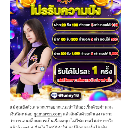
แม้คุณยังลังเล พวกเราอยากแนะนำให้ลองเริ่มด้วยจำนวน
เงินนิดหน่อย
qamaren.com
แล้วสัมผัสด้วยตัวเอง เพราะ
ว่าการเล่นสล็อตควรเป็นเรื่องสนุก ไม่ใช่ความไม่สาบายใจ
แล้วก็
pgslot
คือเว็บไซต์ที่ทำให้เรารู้สึกอย่างงั้นได้จริง