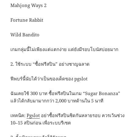
Mahjong Ways 2
Fortune Rabbit
Wild Bandito
เกมกลุ่มนี้ไม่เพียงแต่แตกง่าย แต่ยังมีรอบโบนัสบ่อยมาก
2. ใช้ระบบ “ซื้อฟรีสปิน” อย่างชาญฉลาด
ฟีพบร์นี้นับได้ว่าเป็นของเด็ดของ pgslot
ฉันเคยใช้ 300 บาท ซื้อฟรีสปินในเกม “Sugar Bonanza”
แล้วได้กลับมามากกว่า 2,000 บาทด้านใน 5 นาที
เทคนิค:
Pgslot
อย่าซื้อฟรีสปินชิดกันหลายรอบ ควรเว้นช่วง
10–15 สปินก่อน เพื่อระบบรีเซต