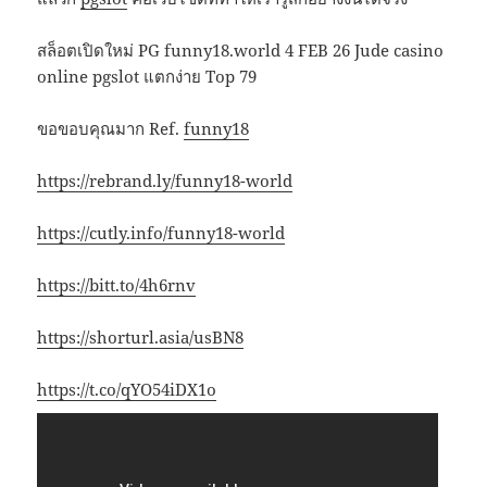
สล็อตเปิดใหม่ PG funny18.world 4 FEB 26 Jude casino
online pgslot แตกง่าย Top 79
ขอขอบคุณมาก Ref.
funny18
https://rebrand.ly/funny18-world
https://cutly.info/funny18-world
https://bitt.to/4h6rnv
https://shorturl.asia/usBN8
https://t.co/qYO54iDX1o