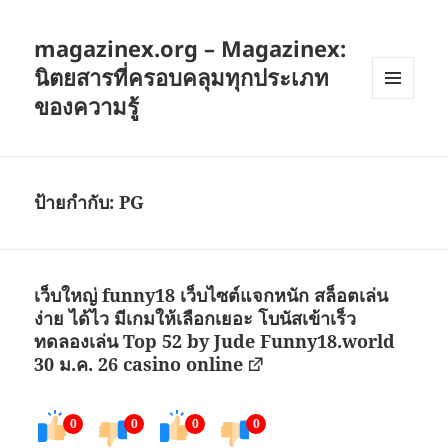
magazinex.org – Magazinex:
นิตยสารที่ครอบคลุมทุกประเภท
ของความรู้
เมนู
และวิด
เจ็ต
ป้ายกำกับ:
PG
เว็บใหญ่ funny18 เว็บไซต์แจกหนัก สล็อตเล่น
ง่าย ได้ไว มีเกมให้เลือกเยอะ โบนัสเข้าเร็ว
ทดลองเล่น Top 52 by Jude Funny18.world
30 ม.ค. 26 casino online
0
0
0
0