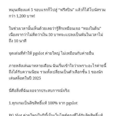
หมุนเพียงแค่ 5 รอบแรกก็ไปสู่ “ฟรีสปิน” แล้วก็ได้โบนัสรวม
กว่า 1,200 บาท!
ในช่วงเวลานั้นเห็นด้วยเลยว่ารู้สึกเหมือนเจอ “ทองในดิน”
เนื่องจากว่าไม่คิดว่าเงิน 50 บาทจะแปลงเป็นพันในเวลาไม่
ถึง 10 นาที
จุดเด่นที่ทำให้ pgslot ค่ายใหญ่ ไม่เหมือนกับค่ายอื่น
ภายหลังเล่นมาหลายเดือน ฉันเริ่มเข้าใจว่าเพราะอะไรค่ายนี้
ถึงได้รับความนิยม รวมทั้งเปลี่ยนเป็นตัวเลือกชั้น 1 ของนัก
เล่นสล็อตในปี 2025
นี่คือสิ่งที่ฉันเจอจากประสบการณ์จริง:
1.ทุกเกมเป็นลิขสิทธิ์แท้ 100% จาก pgslot
PG Slot ค่ายใหญ่ในปีนี้เป็นเว็บไซต์ตรงที่ได้รับลิขสิทธิ์แท้