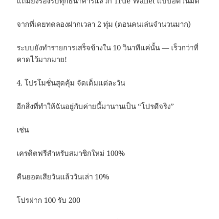
แถมยังรองรับทุกธนาคารแล้วก็ True Wallet แบบอัตโนมัติ
จากที่เคยทดลองฝากเวลา 2 ทุ่ม (ตอนคนเล่นจำนวนมาก)
ระบบยังทำรายการเสร็จข้างใน 10 วินาทีแค่นั้น — เร็วกว่าที่
คาดไว้มากมาย!
4. โปรโมชั่นสุดคุ้ม จัดเต็มแต่ละวัน
อีกสิ่งที่ทำให้ฉันอยู่กับค่ายนี้มานานเป็น “โปรดีจริง”
เช่น
เครดิตฟรีสำหรับสมาชิกใหม่ 100%
คืนยอดเสียวันแล้ววันเล่า 10%
โปรฝาก 100 รับ 200