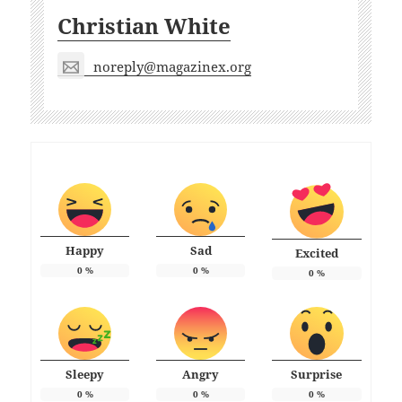
Christian White
noreply@magazinex.org
Happy
Sad
Excited
0
%
0
%
0
%
Sleepy
Angry
Surprise
0
%
0
%
0
%