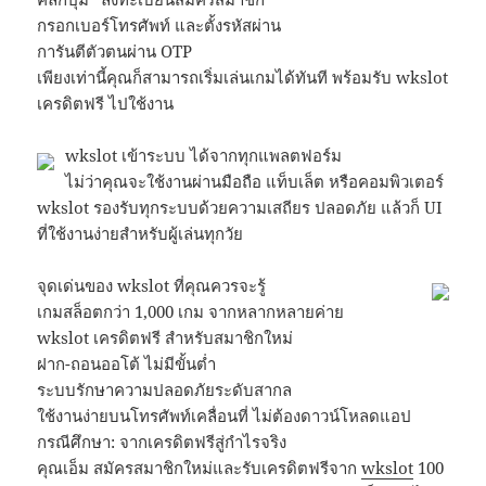
กรอกเบอร์โทรศัพท์ และตั้งรหัสผ่าน
การันตีตัวตนผ่าน OTP
เพียงเท่านี้คุณก็สามารถเริ่มเล่นเกมได้ทันที พร้อมรับ wkslot
เครดิตฟรี ไปใช้งาน
wkslot เข้าระบบ ได้จากทุกแพลตฟอร์ม
ไม่ว่าคุณจะใช้งานผ่านมือถือ แท็บเล็ต หรือคอมพิวเตอร์
wkslot รองรับทุกระบบด้วยความเสถียร ปลอดภัย แล้วก็ UI
ที่ใช้งานง่ายสำหรับผู้เล่นทุกวัย
จุดเด่นของ wkslot ที่คุณควรจะรู้
เกมสล็อตกว่า 1,000 เกม จากหลากหลายค่าย
wkslot เครดิตฟรี สำหรับสมาชิกใหม่
ฝาก-ถอนออโต้ ไม่มีขั้นต่ำ
ระบบรักษาความปลอดภัยระดับสากล
ใช้งานง่ายบนโทรศัพท์เคลื่อนที่ ไม่ต้องดาวน์โหลดแอป
กรณีศึกษา: จากเครดิตฟรีสู่กำไรจริง
คุณเอ็ม สมัครสมาชิกใหม่และรับเครดิตฟรีจาก
wkslot
100