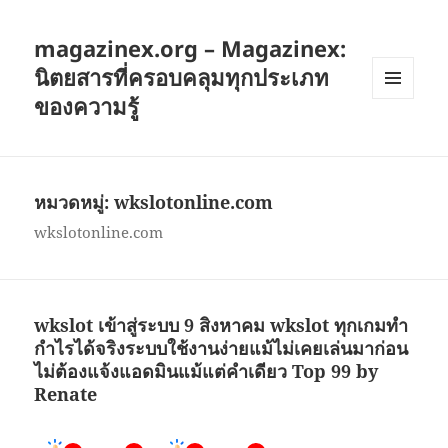
magazinex.org – Magazinex:
นิตยสารที่ครอบคลุมทุกประเภท
ของความรู้
เมนู
และวิด
เจ็ต
หมวดหมู่:
wkslotonline.com
wkslotonline.com
wkslot เข้าสู่ระบบ 9 สิงหาคม wkslot ทุกเกมทำ
กำไรได้จริงระบบใช้งานง่ายแม้ไม่เคยเล่นมาก่อน
ไม่ต้องแจ้งแอดมินแม้แต่คำเดียว Top 99 by
Renate