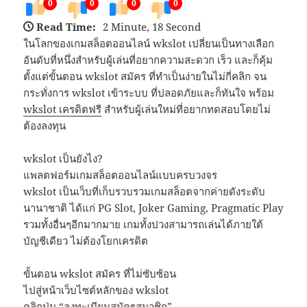
0
0
0
0
Read Time:
2 Minute, 18 Second
ในโลกของเกมสล็อตออนไลน์ wkslot เปลี่ยนเป็นทางเลือก
อันดับที่หนึ่งสำหรับผู้เล่นที่อยากความสะดวก เร็ว และก็คุ้ม
ตั้งแต่ขั้นตอน wkslot สมัคร ที่ทำเป็นง่ายในไม่กี่คลิก จน
กระทั่งการ wkslot เข้าระบบ ที่ปลอดภัยและก็ทันใจ พร้อม
wkslot เครดิตฟรี
สำหรับผู้เล่นใหม่ที่อยากทดสอบโดยไม่
ต้องลงทุน
wkslot เป็นยังไง?
แพลตฟอร์มเกมสล็อตออนไลน์แบบครบวงจร
wkslot เป็นเว็บที่เก็บรวบรวมเกมสล็อตจากค่ายดังระดับ
นานาชาติ ได้แก่ PG Slot, Joker Gaming, Pragmatic Play
รวมทั้งอื่นๆอีกมากมาย เกมทั้งปวงสามารถเล่นได้ภายใต้
บัญชีเดียว ไม่ต้องโยกเครดิต
ขั้นตอน wkslot สมัคร ที่ไม่ซับซ้อน
ไปสู่หน้าเว็บไซต์หลักของ wkslot
คลิกปุ่ม “ลงทะเบียนสมัครสมาชิก”