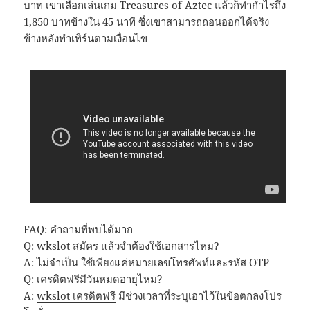
บาท เขาเลือกเล่นเกม Treasures of Aztec แล้วก็ทำกำไรถึง
1,850 บาทข้างใน 45 นาที ซึ่งเขาสามารถถอนออกได้จริง
ข้างหลังทำเทิร์นตามเงื่อนไข
FAQ: คำถามที่พบได้มาก
Q: wkslot สมัคร แล้วจำต้องใช้เอกสารไหม?
A: ไม่จำเป็น ใช้เพียงแค่หมายเลขโทรศัพท์และรหัส OTP
Q: เครดิตฟรีมีวันหมดอายุไหม?
A:
wkslot เครดิตฟรี
มีช่วงเวลาที่ระบุเอาไว้ในข้อตกลงโปร