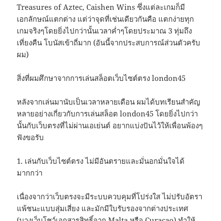
Treasures of Aztec, Caishen Wins ซึ่งแต่ละเกมก็มี
เอกลักษณ์แตกต่าง แต่ว่าจุดที่เช่นเดียวกันคือ แตกง่ายทุก
เกมจริงๆโดยยิ่งไปกว่านั้นเวลาค่ำๆโดยประมาณ 3 ทุ่มถึง
เที่ยงคืน โบนัสเข้าถี่มาก (อันนี้จากประสบการณ์ส่วนตัวครับ
ผม)
สิ่งที่ผมศึกษาจากการเล่นสล็อตเว็บไซต์ตรง london45
หลังจากเล่นมานับเป็นเวลาหลายเดือน ผมได้บทเรียนสำคัญ
หลายอย่างเกี่ยวกับการเล่นสล็อต london45 โดยยิ่งไปกว่า
นั้นกับเว็บตรงที่ไม่ผ่านเอเย่นต์ อยากแบ่งปันไว้ให้เพื่อนพ้องๆ
ฟังขอรับ
1. เล่นกับเว็บไซต์ตรง ไม่มีอันตรายและมั่นอกมั่นใจได้
มากกว่า
เนื่องจากว่าเว็บตรงจะมีระบบควบคุมที่โปร่งใส ไม่ปรับอัตรา
แพ้ชนะแบบสุ่มเสี่ยง และมักมีใบรับรองจากต่างประเทศ
(บางเว็บโชว์เอกสารสิทธิ์จาก Malta หรือ Curacao) ทำให้