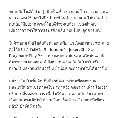
ระบบอัตโนมัติ ฝากปุบปับเงินเข้าเลย ถอนก็ไว บางเวลาถอน
ผ่านวอเลทใช้เวลาไม่ถึง 1 นาที ไม่ต้องคอยแอดไม่น ไม่ต้อง
ส่งสลิปให้ยุ่งยาก ตรงนี้ถือได้ว่าจุดเปลี่ยนแปลงสำคัญ
เนื่องจากว่าทำให้การเล่นสล็อตลื่นไหล ไม่สะดุดอารมณ์
ในด้านเกม เว็บไซต์สล็อตวอเลทที่มาแรงโดยมากจะรวมค่าย
ดังไว้ครบ อย่างเช่น PG,
london45
Joker, SlotXO,
Pragmatic Play ซึ่งจากประสบการณ์ตรง เกมใหม่ๆชอบมี
อัตราการแตกออกจะดี ยิ่งถ้าเล่นพร้อมกันกับโปรโมชั่น
อย่างโบนัสฝากหรือฟรีสปิน ยิ่งเพิ่มช่องทางทำเงินได้มากขึ้น
แน่ๆว่าโปรโมชั่นจัดเต็มก็จำต้องมาพร้อมข้อตกลง ผม
แนะนำให้ อ่านข้อตกลงโบนัสทุกครั้ง ดังเช่นว่า เทิร์นโอเวอร์
หรือเกมที่ร่วมรายการ เพื่อไม่ให้พลาดตอนเบิกเงิน แต่หาก
เลือกเว็บตรงเชื่อใจได้ ส่วนใหญ่เงื่อนไขจะไม่สลับซับซ้อน
แล้วก็เบิกเงินได้จริง