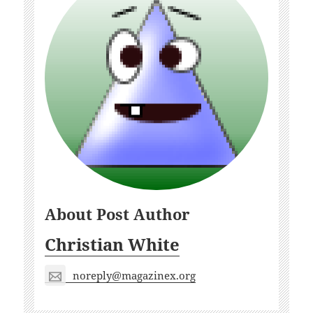
About Post Author
Christian White
noreply@magazinex.org