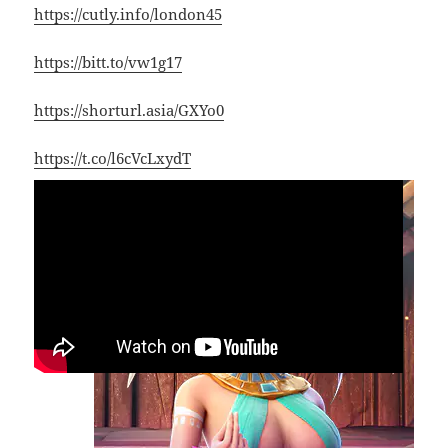
https://cutly.info/london45
https://bitt.to/vw1g17
https://shorturl.asia/GXYo0
https://t.co/l6cVcLxydT