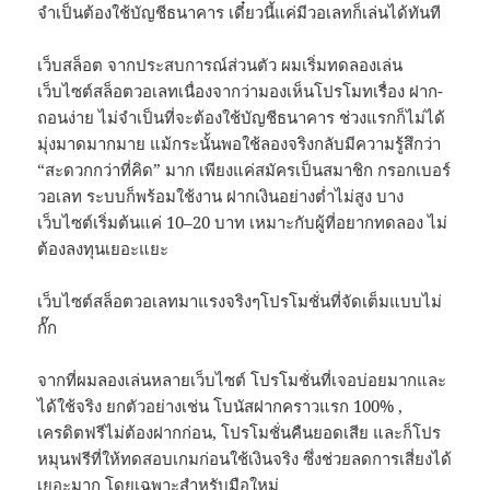
จำเป็นต้องใช้บัญชีธนาคาร เดี๋ยวนี้แค่มีวอเลทก็เล่นได้ทันที
เว็บสล็อต จากประสบการณ์ส่วนตัว ผมเริ่มทดลองเล่น
เว็บไซต์สล็อตวอเลทเนื่องจากว่ามองเห็นโปรโมทเรื่อง ฝาก-
ถอนง่าย ไม่จำเป็นที่จะต้องใช้บัญชีธนาคาร ช่วงแรกก็ไม่ได้
มุ่งมาดมากมาย แม้กระนั้นพอใช้ลองจริงกลับมีความรู้สึกว่า
“สะดวกกว่าที่คิด” มาก เพียงแค่สมัครเป็นสมาชิก กรอกเบอร์
วอเลท ระบบก็พร้อมใช้งาน ฝากเงินอย่างต่ำไม่สูง บาง
เว็บไซต์เริ่มต้นแค่ 10–20 บาท เหมาะกับผู้ที่อยากทดลอง ไม่
ต้องลงทุนเยอะแยะ
เว็บไซต์สล็อตวอเลทมาแรงจริงๆโปรโมชั่นที่จัดเต็มแบบไม่
กั๊ก
จากที่ผมลองเล่นหลายเว็บไซต์ โปรโมชั่นที่เจอบ่อยมากและ
ได้ใช้จริง ยกตัวอย่างเช่น โบนัสฝากคราวแรก 100% ,
เครดิตฟรีไม่ต้องฝากก่อน, โปรโมชั่นคืนยอดเสีย และก็โปร
หมุนฟรีที่ให้ทดสอบเกมก่อนใช้เงินจริง ซึ่งช่วยลดการเสี่ยงได้
เยอะมาก โดยเฉพาะสำหรับมือใหม่