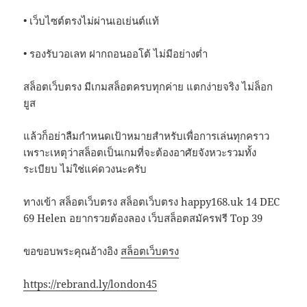
• เว็บไซต์ตรงไม่ผ่านเอเย่นต์แท้
• รองรับวอเลท ฝากถอนออโต้ ไม่มีอย่างต่ำ
สล็อตเว็บตรง มีเกมสล็อตครบทุกค่าย แตกง่ายจริง ไม่ล็อก
ยูส
แล้วก็อย่าลืมกำหนดเป้าหมายสำหรับเพื่อการเล่นทุกคราว
เพราะเหตุว่าสล็อตเป็นเกมที่จะต้องอาศัยจังหวะรวมทั้ง
ระเบียบ ไม่ใช่แค่ดวงนะครับ
ทางเข้า สล็อตเว็บตรง สล็อตเว็บตรง happy168.uk 14 DEC
69 Helen อยากรวยต้องลอง เว็บสล็อตสมัครฟรี Top 39
ขอขอบพระคุณอ้างอิง
สล็อตเว็บตรง
https://rebrand.ly/london45