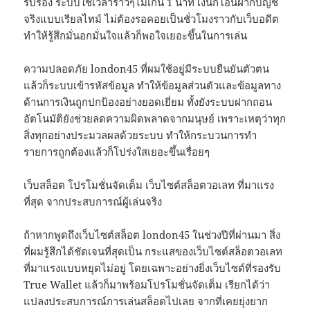
รับรอง ระบบใช้เวลาราวๆไม่เกิน 1 นาที เงินก็โอนฝากบัญชี
จริงแบบเรียลไทม์ ไม่ต้องรอคอยเป็นชั่วโมงราวกับเว็บอดีต
ทำให้รู้สึกมั่นอกมั่นใจแล้วก็พอใจเยอะขึ้นในการเล่น
ความปลอดภัย london45 ที่ผมใช้อยู่มีระบบยืนยันตัวตน
แล้วก็ระบบเข้ารหัสข้อมูล ทำให้ข้อมูลส่วนตัวและข้อมูลทาง
ด้านการเงินถูกปกป้องอย่างยอดเยี่ยม ทั้งยังระบบฝากถอน
อัตโนมัติยังช่วยลดความผิดพลาดจากมนุษย์ เพราะเหตุว่าทุก
สิ่งทุกอย่างประมวลผลด้วยระบบ ทำให้กระบวนการทำ
รายการถูกต้องแล้วก็โปร่งใสเยอะขึ้นเรื่อยๆ
เว็บสล็อต โปรโมชั่นจัดเต็ม เว็บไซต์สล็อตวอเลท ที่มาแรง
ที่สุด จากประสบการณ์ผู้เล่นจริง
ถ้าหากพูดถึงเว็บไซต์สล็อต london45 ในช่วงปีที่ผ่านมา สิ่ง
ที่ผมรู้สึกได้ชัดเจนที่สุดเป็น กระแสของเว็บไซต์สล็อตวอเลท
ที่มาแรงแบบหยุดไม่อยู่ โดยเฉพาะอย่างยิ่งเว็บไซต์ที่รองรับ
True Wallet แล้วก็มาพร้อมโปรโมชั่นจัดเต็ม เรียกได้ว่า
แปลงประสบการณ์การเล่นสล็อตไปเลย จากที่เคยยุ่งยาก