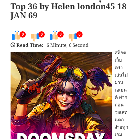
Top 36 by Helen london45 18
JAN 69
0
0
0
0
Read Time:
6 Minute, 6 Second
สล็อต
เว็บ
ตรง
เล่นไม่
ผ่าน
เอเย่น
ต์ ฝาก
ถอน
วอเลท
แตก
ง่ายทุก
เกม