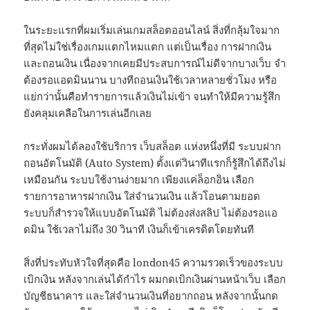
ในระยะแรกที่ผมเริ่มเล่นเกมสล็อตออนไลน์ สิ่งที่กลุ้มใจมาก
ที่สุดไม่ใช่เรื่องเกมแตกไหมแตก แต่เป็นเรื่อง การฝากเงิน
และถอนเงิน เนื่องจากเคยมีประสบการณ์ไม่ดีจากบางเว็บ จำ
ต้องรอแอดมินนาน บางทีถอนเงินใช้เวลาหลายชั่วโมง หรือ
แย่กว่านั้นคือทำรายการแล้วเงินไม่เข้า จนทำให้มีความรู้สึก
ยังคลุมเคลือในการเล่นอีกเลย
กระทั่งผมได้ลองใช้บริการ เว็บสล็อต แห่งหนึ่งที่มี ระบบฝาก
ถอนอัตโนมัติ (Auto System) ตั้งแต่วินาทีแรกก็รู้สึกได้ถึงไม่
เหมือนกัน ระบบใช้งานง่ายมาก เพียงแค่ล็อกอิน เลือก
รายการอาหารฝากเงิน ใส่จำนวนเงิน แล้วโอนตามยอด
ระบบก็สำรวจให้แบบอัตโนมัติ ไม่ต้องส่งสลิป ไม่ต้องรอแอ
ดมิน ใช้เวลาไม่ถึง 30 วินาที เงินก็เข้าเครดิตโดยทันที
สิ่งที่ประทับหัวใจที่สุดคือ london45 ความรวดเร็วของระบบ
เบิกเงิน หลังจากเล่นได้กำไร ผมกดเบิกเงินผ่านหน้าเว็บ เลือก
บัญชีธนาคาร และใส่จำนวนเงินที่อยากถอน หลังจากนั้นกด