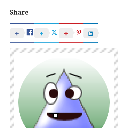
Share