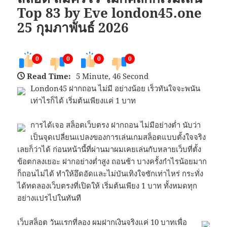
Top 83 by Eve london45.one
25 กุมภาพันธ์ 2026
0
0
0
0
Read Time:
5 Minute, 46 Second
London45 ฝากถอน ไม่มี อย่างน้อย เร็วทันใจจะพนัน
เท่าไรก็ได้ เริ่มต้นเพียงแค่ 1 บาท
การได้เจอ สล็อตเว็บตรง ฝากถอน ไม่มีอย่างต่ำ นับว่า
เป็นจุดเปลี่ยนแปลงของการเล่นเกมสล็อตแบบตั้งใจจริง
เลยก็ว่าได้ ก่อนหน้านี้ที่ผ่านมาผมเคยเล่นกับหลายเว็บที่ตั้ง
ข้อตกลงเยอะ ฝากอย่างต่ำสูง ถอนช้า บางครั้งกำไรน้อยมาก
ก็ถอนไม่ได้ ทำให้อึดอัดและไม่บันเทิงใจซักเท่าไหร่ กระทั่ง
ได้ทดลองเว็บตรงที่เปิดให้ เริ่มต้นเพียง 1 บาท ทั้งหมดทุก
อย่างแปรไปในทันที
เว็บสล็อต วันแรกที่ลอง ผมฝากเงินจริงแค่ 10 บาทเพื่อ