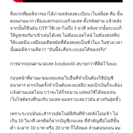
สิ่งแรกที่ผมพิจารณาได้ภายหลังลงทะเบียน เว็บสล็อต คือ ขั้น
ตอนง่ายมาก เพียงแค่กรอกเบอร์วอเลท ตั้งรหัสผ่าน แล้วหลัง
จากนั้นก็ยืนยัน OTP ใช้เวลาไม่ถึง 3 นาที หลังจากนั้นระบบก็
ให้ยูสเซอร์มาเข้าเล่นได้เลย ไม่ต้องแอดไลน์ ไม่ต้องส่งสลิป
ให้แอดมิน เสมือนอดีตสมัยที่ต้องคอยเป็นชั่วโมง ในช่วงเวลา
นั้นผมมีความคิดว่า “อันนี้ล่ะคือระบบออโต้ของจริง”
การฝากถอนผ่านวอเลท london45 สบายกว่าที่คิดไว้เยอะ
ก่อนหน้าที่ผ่านมาผมเคยเล่นเว็บอื่นที่จำเป็นต้องใช้บัญชี
ธนาคาร ฝากเงินครั้งจำเป็นต้องแนบสลิป พอเบิกเงินก็จะต้อง
แจ้งผ่านแอดไม่น กว่าจะได้ก็รอนาน แต่พอใช้ได้ลองเล่น
เว็บไซต์ตรงที่รองรับวอเลท ผมทราบเลยว่ามัน ต่างกันสุดขั้ว
เพราะระบบมันจะสำรวจอัตโนมัติทันทีข้างหลังโอนเข้า ไม่
เกิน 10 วินาที เครดิตก็ฝากบัญชีเกมเลย ที่สำคัญคือไม่มีขั้น
ต่ำ จะฝาก 10 บาท หรือ 20 บาท ก็ได้หมด ส่วนตอนถอน ผม