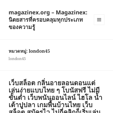
magazinex.org – Magazinex:
นิตยสารที่ครอบคลุมทุกประเภท
ของความรู้
เมนู
และวิด
เจ็ต
หมวดหมู่:
london45
london45
เว็บสล็อต กลิ่นอายลอนดอนแต่
เล่นง่ายแบบไทย ๆ โบนัสฟรี ไม่มี
ขั้นต่ำ เว็บพนันออนไลน์ ไฮโล น้ำ
เต้าปูปลา เกมพื้นบ้านไทย เว็บ
สล็อต สมัครไว ไม่กี่คลิกก็เริ่มเล่น