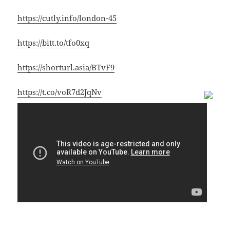
https://cutly.info/london-45
https://bitt.to/tfo0xq
https://shorturl.asia/BTvF9
https://t.co/voR7d2JqNv