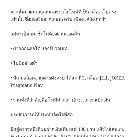
จากนั้นมาผมเลยเล่นเฉพาะเว็บไซต์ที่เป็น สล็อตเว็บตรง
เท่านั้น ซึ่งมองไม่ยากเลยนะครับ เพียงแค่สังเกตว่า
สมัครเป็นสมาชิกไม่ต้องผ่านแอดมิน
• ฝากถอนออโต้ รองรับวอเลท
• ไม่มีอย่างต่ำ
• มีเกมสล็อตจากค่ายดังครบ ได้แก่ PG,
สล็อต
JILI, JOKER,
Pragmatic Play
• รวมทั้งที่สำคัญคือ ไม่มีคำกล่าวอ้างเวลาเราเบิกเงิน
ประสบการณ์ที่ประทับจิตใจที่สุด
มีอยู่คราวหนึ่งที่ผมฝากเงินเพียงแค่ 100 บาท แล้วไปเล่นเกม
Fortune Rabbit ของ PG SLOT ตอนนั้นเบท 2 บาท แล้วจู่ๆ