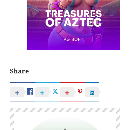
Share