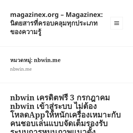
magazinex.org – Magazinex:
นิตยสารที่ครอบคลุมทุกประเภท
ของความรู้
เมนู
และวิด
เจ็ต
หมวดหมู่:
nbwin.me
nbwin.me
nbwin เครดิตฟรี 3 กรกฎาคม
nbwin เข้าสู่ระบบ ไม่ต้อง
โหลดAppให้หนักเครื่องเหมาะกับ
คนชอบเล่นแบบจัดเต็มรองรับ
ระบบการหมุนภาพแนวตั้ง