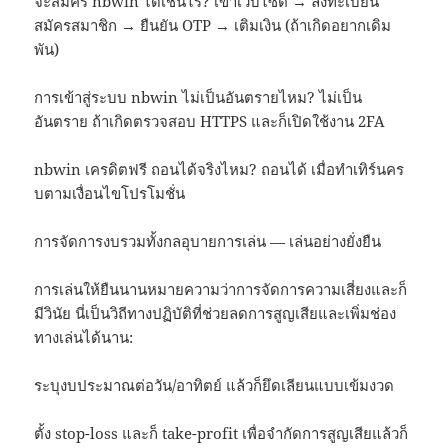
จะสมัคร nbwin ได้เช่นไร? เข้าเว็บไซต์ → ลงทะเบียน
สมัครสมาชิก → ยืนยัน OTP → เติมเงิน (ถ้าเกิดอยากเดิม
พัน)
การเข้าสู่ระบบ nbwin ไม่เป็นอันตรายไหม? ไม่เป็น
อันตราย ถ้าเกิดตรวจสอบ HTTPS และก็เปิดใช้งาน 2FA
nbwin เครดิตฟรี ถอนได้จริงไหม? ถอนได้ เมื่อทำเทิร์นคร
บตามเงื่อนไขโปรโมชั่น
การจัดการงบรวมทั้งกลอุบายการเล่น — เล่นอย่างยั่งยืน
การเล่นให้ยืนนานหมายความว่าการจัดการความเสี่ยงและก็
มีวินัย นี่เป็นวิถีทางปฏิบัติที่ช่วยลดการสูญเสียและเพิ่มช่อง
ทางเล่นได้นาน:
ระบุงบประมาณต่อวัน/อาทิตย์ แล้วก็ยึดเลียนแบบเข้มงวด
ตั้ง stop-loss และก็ take-profit เพื่อจำกัดการสูญเสียแล้วก็