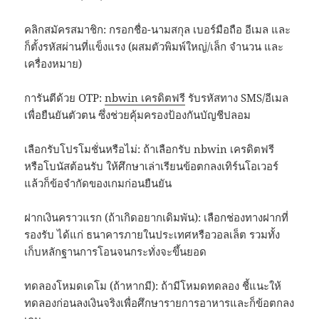
คลิกสมัครสมาชิก: กรอกชื่อ-นามสกุล เบอร์มือถือ อีเมล และ
ก็ตั้งรหัสผ่านที่แข็งแรง (ผสมตัวพิมพ์ใหญ่/เล็ก จำนวน และ
เครื่องหมาย)
การันตีด้วย OTP:
nbwin เครดิตฟรี
รับรหัสทาง SMS/อีเมล
เพื่อยืนยันตัวตน ซึ่งช่วยคุ้มครองป้องกันบัญชีปลอม
เลือกรับโปรโมชั่นหรือไม่: ถ้าเลือกรับ nbwin เครดิตฟรี
หรือโบนัสต้อนรับ ให้ศึกษาเล่าเรียนข้อตกลงเทิร์นโอเวอร์
แล้วก็ข้อจำกัดของเกมก่อนยืนยัน
ฝากเงินคราวแรก (ถ้าเกิดอยากเดิมพัน): เลือกช่องทางฝากที่
รองรับ ได้แก่ ธนาคารภายในประเทศหรือวอลเล็ต รวมทั้ง
เก็บหลักฐานการโอนจนกระทั่งจะขึ้นยอด
ทดลองโหมดเดโม (ถ้าหากมี): ถ้ามีโหมดทดลอง ชี้แนะให้
ทดลองก่อนลงเงินจริงเพื่อศึกษารายการอาหารและก็ข้อตกลง