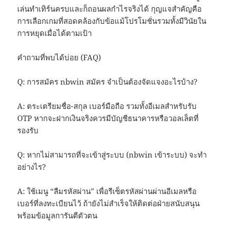
เล่นทำเทิร์นครบและก็ถอนผลกำไรจริงได้ กุญแจสำคัญคือ
การเลือกเกมที่สอดคล้องกับข้อแม้โปรโมชั่นรวมทั้งมีวินัยใน
การหยุดเมื่อได้ตามเป้า
คำถามที่พบได้บ่อย (FAQ)
Q: การสมัคร nbwin สมัคร จำเป็นต้องจัดแจงอะไรบ้าง?
A: ตระเตรียมชื่อ-สกุล เบอร์มือถือ รวมทั้งอีเมลสำหรับรับ
OTP หากจะฝากเงินจริงควรมีบัญชีธนาคารหรือวอลเล็ตที่
รองรับ
Q: หากไม่สามารถที่จะเข้าสู่ระบบ (nbwin เข้าระบบ) จะทำ
อย่างไร?
A: ใช้เมนู “ลืมรหัสผ่าน” เพื่อรีเซ็ตรหัสผ่านผ่านอีเมลหรือ
เบอร์ที่ลงทะเบียนไว้ ถ้ายังไม่สำเร็จให้ติดต่อฝ่ายสนับสนุน
พร้อมข้อมูลการันตีตัวตน