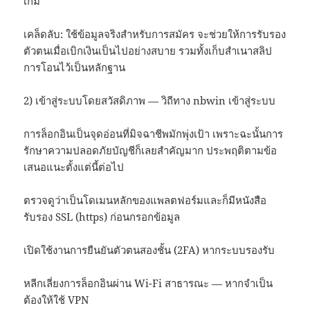
เกม
เคล็ดลับ: ใช้ข้อมูลจริงสำหรับการสมัคร จะช่วยให้การรับรอง
ตัวตนเมื่อเบิกเงินเป็นไปอย่างสบาย รวมทั้งเก็บสำเนาสลิป
การโอนไว้เป็นหลักฐาน
2) เข้าสู่ระบบโดยสวัสดิภาพ — วิถีทาง nbwin เข้าสู่ระบบ
การล็อกอินเป็นจุดอ่อนที่มิจฉาชีพมักพุ่งเป้า เพราะฉะนั้นการ
รักษาความปลอดภัยบัญชีก็เลยสำคัญมาก ประพฤติตามข้อ
เสนอแนะตั้งแต่นี้ต่อไป
ตรวจดูว่าเป็นโดเมนหลักของแพลตฟอร์มและก็มีหนังสือ
รับรอง SSL (https) ก่อนกรอกข้อมูล
เปิดใช้งานการยืนยันตัวตนสองชั้น (2FA) หากระบบรองรับ
หลีกเลี่ยงการล็อกอินผ่าน Wi-Fi สาธารณะ — หากจำเป็น
ต้องให้ใช้ VPN