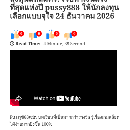
ที่สุดแห่งปี pussy888 ให้นักลงทุน
เลือกแบบจุใจ 24 ธันวาคม 2026
0
0
0
0
Read Time:
4 Minute, 38 Second
Pussy888win บทเรียนที่เป็นมากกว่ารางวัล รู้เรื่องเกมสล็อต
ได้ง่ายมากยิ่งขึ้น 100%