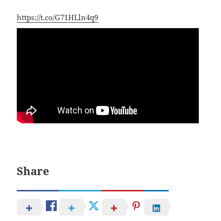
https://t.co/G71HLln4q9
Share