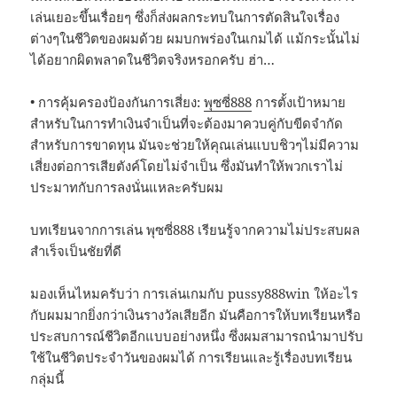
เล่นเยอะขึ้นเรื่อยๆ ซึ่งก็ส่งผลกระทบในการตัดสินใจเรื่อง
ต่างๆในชีวิตของผมด้วย ผมบกพร่องในเกมได้ แม้กระนั้นไม่
ได้อยากผิดพลาดในชีวิตจริงหรอกครับ ฮ่า…
• การคุ้มครองป้องกันการเสี่ยง:
พุซซี่888
การตั้งเป้าหมาย
สำหรับในการทำเงินจำเป็นที่จะต้องมาควบคู่กับขีดจำกัด
สำหรับการขาดทุน มันจะช่วยให้คุณเล่นแบบชิวๆไม่มีความ
เสี่ยงต่อการเสียตังค์โดยไม่จำเป็น ซึ่งมันทำให้พวกเราไม่
ประมาทกับการลงนั่นแหละครับผม
บทเรียนจากการเล่น พุซซี่888 เรียนรู้จากความไม่ประสบผล
สำเร็จเป็นชัยที่ดี
มองเห็นไหมครับว่า การเล่นเกมกับ pussy888win ให้อะไร
กับผมมากยิ่งกว่าเงินรางวัลเสียอีก มันคือการให้บทเรียนหรือ
ประสบการณ์ชีวิตอีกแบบอย่างหนึ่ง ซึ่งผมสามารถนำมาปรับ
ใช้ในชีวิตประจำวันของผมได้ การเรียนและรู้เรื่องบทเรียน
กลุ่มนี้