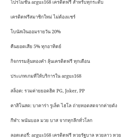
โปรโมชั่น argus168 เครดิตฟรี สำหรับทุกระดับ
เครดิตฟรีสมาชิกใหม่ ไม่ต้องแชร์
โบนัสเงินออมรายวัน 20%
คืนยอดเสีย 5% ทุกอาทิตย์
กิจกรรมลุ้นทองคำ ลุ้นเครดิตฟรี ทุกเดือน
ประเภทเกมที่ให้บริการใน argus168
สล็อต: รวมค่ายยอดฮิต PG, Joker, PP
คาสิโนสด: บาคาร่า รูเล็ต ไฮโล ถ่ายทอดสดจากค่ายดัง
กีฬา: พนันบอล มวย บาส จากทุกลีกทั่วโลก
ลอตเตอรี่:
argus168 เครดิตฟรี
หวยรัฐบาล หวยลาว หวย