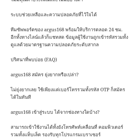
ระบบช่วยเหลือและความปลอดภัยที่ไว้ใจได้
ทีมซัพพอร์ตของ argus168 พร้อมให้บริการตลอด 24 ชม.
อีกทั้งทางไลน์แล้วก็แชทสด ข้อมูลผู้ใช้งานถูกเข้ารหัสรวมทั้ง
ดูแลด้วยมาตรฐานความปลอดภัยระดับสากล
ปริศนาที่พบบ่อย (FAQ)
argus168 สมัคร ยุ่งยากหรือเปล่า?
ไม่ยุ่งยากเลย ใช้เพียงแต่เบอร์โทรรวมทั้งรหัส OTP ก็สมัคร
ได้ในทันที
argus168 เข้าสู่ระบบ ได้จากช่องทางใดบ้าง?
สามารถเข้าใช้งานได้ทั้งยังโทรศัพท์เคลื่อนที่ คอมพิวเตอร์
รวมทั้งแท็บเล็ต รองรับทุกโปรแกรมเบราเซอร์