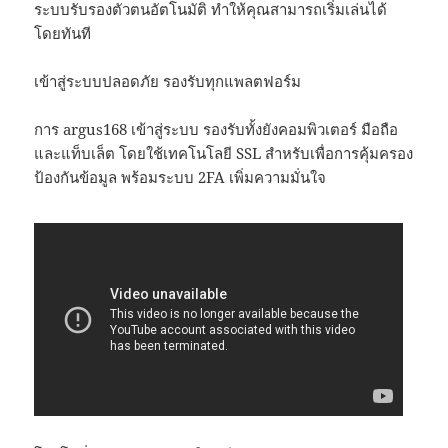
ระบบรับรองตัวตนอัตโนมัติ ทำให้คุณสามารถเริ่มเล่นได้
โดยทันที
เข้าสู่ระบบปลอดภัย รองรับทุกแพลตฟอร์ม
การ argus168 เข้าสู่ระบบ รองรับทั้งยังคอมพิวเตอร์ มือถือ
และแท็บเล็ต โดยใช้เทคโนโลยี SSL สำหรับเพื่อการคุ้มครอง
ป้องกันข้อมูล พร้อมระบบ 2FA เพิ่มความมั่นใจ