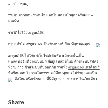
มาก” – คุณภูผา
“ระบบฝากถอนเร็วทันใจ แอดไม่นตอบไวสุดๆครับผม” –
คุณนัท
ชมวิดีโอรีวิว
argus168
สรุป: ทำไม argus168 เป็นช่องทางที่เยี่ยมที่สุดของคุณ
argus168 ไม่ใช่แค่เว็บไซต์เดิมพัน แม้กระนั้นเป็น
แพลตฟอร์มที่วางแบบมาเพื่อผู้เล่นสมัยใหม่ ด้วยระบบสมัคร
ที่ง่าย การเข้าสู่ระบบที่ปลอดภัย รวมทั้ง
argus168 เครดิตฟรี
ที่พร้อมมอบโอกาสในการชนะให้กับทุกคน ไม่ว่าคุณจะเป็น
มือใหม่หรือเซียนเก่า ที่นี่มีทุกๆอย่างครบจบในเว็บเดียว
Share