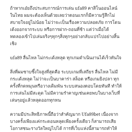
ถ้าหากเอ๋ยถึงประสบการณ์การเล่น ufa89 คาสิโนออนไลน์
ในไทย ผมจะต้องเห็นด้วยเลยว่าตอนแรกก็มีความรู้สึกไม่
สบายใจอยู่ไม่น้อย ไม่ว่าจะเป็นเรื่องความปลอดภัย การโดน
เด้งออกจากระบบ หรือการฝาก-ถอนที่ช้า แต่ว่าเมื่อได้
ทดลองเข้าไปเล่นจริงๆทุกๆสิ่งทุกๆอย่างกลับแปรไปอย่างสิ้น
เชิง
ufa89 ลื่นไหล ไม่กระเด้งหลุด ทุกเกมดำเนินงานได้เร็วทันใจ
สิ่งที่ผมซาบซึ้งใจสูงที่สุดคือ ระบบเกมที่เสถียร ลื่นไหล ไม่มี
กระเด้งหลุด ไม่ว่าจะเป็นบาคาร่า สล็อต หรือเกมยิงปลา ทุก
ครั้งที่กดหมุนหรือวางเดิมพัน ระบบสนองตอบโดยทันที ทำให้
การเล่นไม่มีสะดุด ไม่มีความรำคาญเช่นเคยพบในบางเว็บที่
เล่นๆอยู่แล้วหลุดออกทุกหน
ความมีประสิทธิภาพนี้ถือว่าสำคัญมาก Ufa89bet เนื่องจาก
บางครั้งเพียงแค่กระดอนหลุดเพียงครั้งเดียว ก็สามารถเสีย
โอกาสชนะรางวัลใหญ่ไปได้ การที่เว็บแห่งนี้สามารถทำให้