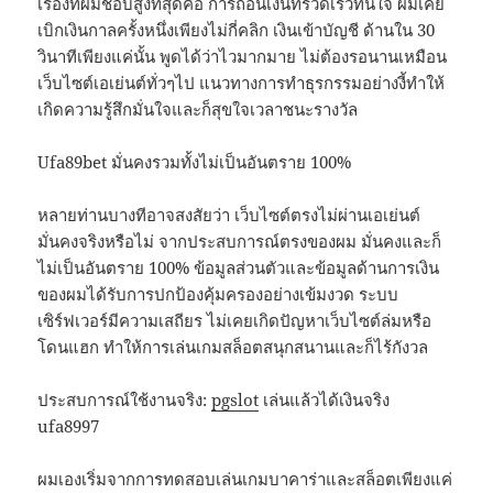
เรื่องที่ผมชอบสูงที่สุดคือ การถอนเงินที่รวดเร็วทันใจ ผมเคย
เบิกเงินกาลครั้งหนึ่งเพียงไม่กี่คลิก เงินเข้าบัญชี ด้านใน 30
วินาทีเพียงแค่นั้น พูดได้ว่าไวมากมาย ไม่ต้องรอนานเหมือน
เว็บไซต์เอเย่นต์ทั่วๆไป แนวทางการทำธุรกรรมอย่างงี้ทำให้
เกิดความรู้สึกมั่นใจและก็สุขใจเวลาชนะรางวัล
Ufa89bet มั่นคงรวมทั้งไม่เป็นอันตราย 100%
หลายท่านบางทีอาจสงสัยว่า เว็บไซต์ตรงไม่ผ่านเอเย่นต์
มั่นคงจริงหรือไม่ จากประสบการณ์ตรงของผม มั่นคงและก็
ไม่เป็นอันตราย 100% ข้อมูลส่วนตัวและข้อมูลด้านการเงิน
ของผมได้รับการปกป้องคุ้มครองอย่างเข้มงวด ระบบ
เซิร์ฟเวอร์มีความเสถียร ไม่เคยเกิดปัญหาเว็บไซต์ล่มหรือ
โดนแฮก ทำให้การเล่นเกมสล็อตสนุกสนานและก็ไร้กังวล
ประสบการณ์ใช้งานจริง:
pgslot
เล่นแล้วได้เงินจริง
ufa8997
ผมเองเริ่มจากการทดสอบเล่นเกมบาคาร่าและสล็อตเพียงแค่