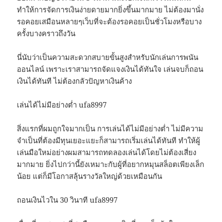
ทำให้การจัดการเงินง่ายดายมากยิ่งขึ้นมากมาย ไม่ต้องมานั่ง
รอคอยเสมือนหลายๆเว็บที่จะต้องรอคอยเป็นชั่วโมงหรือบาง
ครั้งบางคราวถึงวัน
นี่นับว่าเป็นความสะดวกสบายขั้นสูงสำหรับนักเล่นการพนัน
ออนไลน์ เพราะเราสามารถจัดแจงเงินได้ทันใจ เล่นจบก็ถอน
เงินได้ทันที ไม่ต้องกลัวปัญหาเงินค้าง
เล่นได้ไม่มีอย่างต่ำ ufa8997
สิ่งแรกที่ผมถูกใจมากเป็น การเล่นได้ไม่มีอย่างต่ำ ไม่มีความ
จำเป็นที่ต้องมีทุนเยอะแยะก็สามารถเริ่มเล่นได้ทันที ทำให้ผู้
เล่นมือใหม่อย่างผมสามารถทดลองเล่นได้โดยไม่ต้องเสี่ยง
มากมาย ยิ่งไปกว่านี้ยังเหมาะกับผู้ที่อยากหมุนสล็อตเพียงเล็ก
น้อย แต่ก็มีโอกาสลุ้นรางวัลใหญ่ด้วยเหมือนกัน
ถอนเงินไวใน 30 วินาที ufa8997