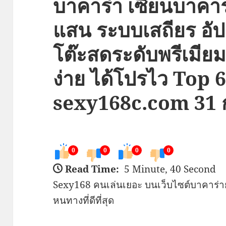
บาคาร่า เซียนบาคาร่
แสน ระบบเสถียร อัปเ
โต๊ะสดระดับพรีเมีย
ง่าย ได้โปรไว Top 
sexy168c.com 31 
0
0
0
0
Read Time:
5 Minute, 40 Second
Sexy168 คนเล่นเยอะ บนเว็บไซต์บาคาร่าย
หนทางที่ดีที่สุด