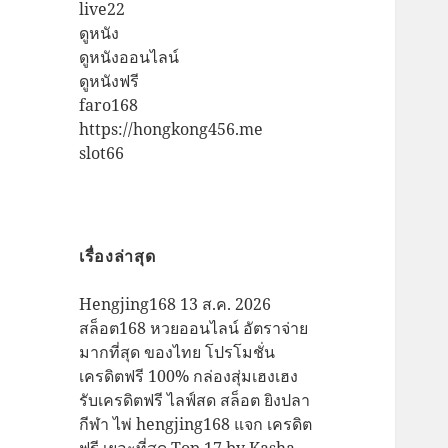
live22
ดูหนัง
ดูหนังออนไลน์
ดูหนังฟรี
faro168
https://hongkong456.me
slot66
เรื่องล่าสุด
Hengjing168 13 ส.ค. 2026
สล็อต168 หวยออนไลน์ อัตราจ่าย
มากที่สุด ของไทย โปรโมชั่น
เครดิตฟรี 100% กล่องสุ่มเฮงเฮง
รับเครดิตฟรี ไลฟ์สด สล็อต ยิงปลา
กีฬา ไพ่ hengjing168 แจก เครดิต