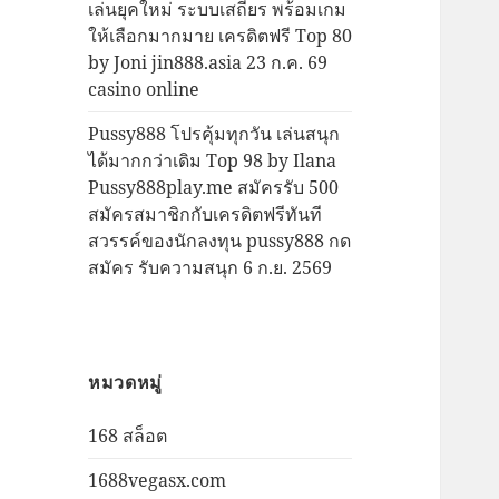
เล่นยุคใหม่ ระบบเสถียร พร้อมเกม
ให้เลือกมากมาย เครดิตฟรี Top 80
by Joni jin888.asia 23 ก.ค. 69
casino online
Pussy888 โปรคุ้มทุกวัน เล่นสนุก
ได้มากกว่าเดิม Top 98 by Ilana
Pussy888play.me สมัครรับ 500
สมัครสมาชิกกับเครดิตฟรีทันที
สวรรค์ของนักลงทุน pussy888 กด
สมัคร รับความสนุก 6 ก.ย. 2569
หมวดหมู่
168 สล็อต
1688vegasx.com