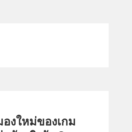
มมองใหม่ของเกม