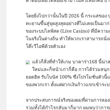
คำตอบเดียวที่ลอยเข้ามาในหัวเลยก็คือ บ
โดยยิ่งไปกว่านั้นในปี 2026 นี้ กระแสของ 
ทะยานขึ้นสู่จุดสูงสุดอย่างที่ไม่เคยเป็
ของระบบไลฟ์สด (Live Casino) ที่มีความ
โนจริงในต่างถิ่น ทำให้พวกเราสามารถนั่งลุ้
โต๊ะวีไอพีด้วยตัวเอง
แล้วก็สิ่งที่ทำให้เกม บาคาร่า168 นี้น่
ใหม่และก็หน้าเก่าก็คือ การได้ร่วมสน
ยอดฮิต รับโบนัส 100% ซึ่งโปรโมชั่นตัวนี้แ
ของพวกเรา ตั้งแต่ฝากเงินก้าวแรกเข้าระ
จากประสบการณ์จริงของผมที่ผ่านการลองผ
รวมทั้งได้กำไรกลับมาก็มาก ผมพบว่าการ