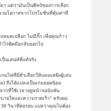
ดียว แต่ว่ามันเป็นศิลป์ของการเลือก
ยโอกาสจากโปรโมชั่นที่คุ้มค่าที่
บหมดเปลือก ไม่มีกั๊ก เพื่อคุณก้าว
ผลกำไรติดมือกลับออกไป
็นเสน่ห์ที่แท้จริง
่ที่มีตัวเลือกให้แทงแค่ฝั่งผู้เล่น
Tie) ถึงได้แปลงเป็นเกมยอดนิยม
จากที่ใช้เวลาอยู่หน้าจอนับพัน
ร่งสบายใสและความรวดเร็ว” ครับผม
 30 วินาทีต่อรอบ แปลว่าคุณไม่ต้อง