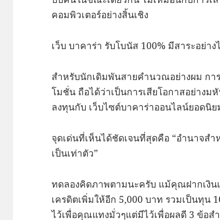
คอมพิวเตอร์อย่างสิ้นเชิง
เว็บ บาคาร่า รับโบนัส 100% มีสาระอย่างไร
สำหรับนักเดิมพันสายคำนวณอย่างผม การเร
โมชั่น ถือได้ว่าเป็นการเสียโอกาสอย่างมหัน
ลงทุนกับ เว็บไซต์บาคาร่าออนไลน์ยอดนิย
จุดเด่นที่เห็นได้ชัดเจนที่สุดคือ “อำนาจสำ
เป็นเท่าตัว”
ทดลองคิดภาพตามนะครับ แม้คุณฝากเงินเ
เครดิตเพิ่มให้อีก 5,000 บาท รวมเป็นทุน 10
ไว้เพื่อคุณแทงมั่วๆแต่มีไว้เพื่อผลดี 3 ข้อส