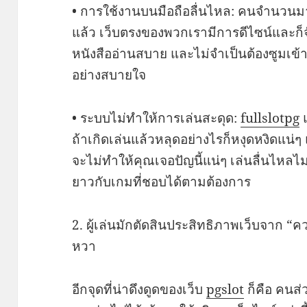
• การใช้งานบนมือถือลื่นไหล: คนจำนวนมาก
แล้ว เว็บตรงของพวกเรามีการดีไซน์และก็จั
หนังสืออ่านสบาย และไม่จำเป็นต้องซูมเข้
อย่างสบายใจ
• ระบบไม่ทำให้การเล่นสะดุด:
fullslotpg
แ
ถ้าเกิดเล่นแล้วหลุดอย่างไรก็หงุดหงิดแน่ๆ
จะไม่ทำให้คุณเจอปัญนี้แน่ๆ เล่นลื่นไหลไม่
ยาวกับเกมที่ชอบได้ตามต้องการ
2. ผู้เล่นมักตัดสินประสิทธิภาพเว็บจาก
หวา
อีกจุดที่น่าดึงดูดของเว็บ
pgslot
ก็คือ คนส่