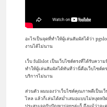
อะไรเป็นจุดที่ทำให้ผู้เล่นสัมผัสได้ว่า pg
งานได้ไม่นาน
เว็บ fullslot เป็นเว็บไซต์ตรงที่ได้รับความน
ทำให้ผู้เล่นสัมผัสได้ทันทีว่านี่คือเว็บไซต
บริการไม่นาน
ส่วนตัว ผมมองว่าเว็บไซต์คุณภาพดีเป็นเว็บท
ไหล แล้วก็เล่นได้สม่ำเสมอแบบไม่หงุดหงิ
ประสบเจอกับปัญหาบ่อยๆล่ะก็ ถึงแม้ว่าจะ