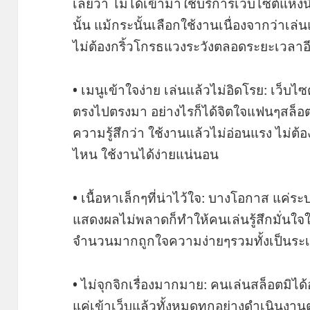
เลยว่า ไม่ได้เข้ามาใช้บริการเว็บไซต์แห่ง
นั้น แม้กระนั้นเลือกใช้งานเนื่องจากว่าเล่น
ไม่ต้องกริ้วโกรธแวงระวังตลอดระยะเวลาอ
• เมนูเข้าใจง่าย เล่นแล้วไม่อิดโรย: เว็บไ
ตรงไปตรงมา อย่างไรก็ได้จิตใจแฟนๆสล็อตอ
ความรู้สึกว่า ใช้งานแล้วไม่อ่อนแรง ไม่ต้อ
ไหน ใช้งานได้ง่ายแน่นอน
• เนื้อหาเล็กๆที่น่าไว้ใจ: บางโอกาส แค่
แสดงผลไม่พลาดก็ทำให้คนเล่นรู้สึกมั่นใจ
จำนวนมากถูกใจความง่ายๆรวมทั้งเป็นระ
• ไม่จุกจิกเรื่องมากมาย: คนเล่นสล็อตม
แค่เข้าเว็บแล้วทั้งหมดทุกอย่างดำเนินงาน