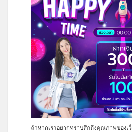
ถ้าหากเราอยากทราบสึกถึงคุณภาพของเว็บได