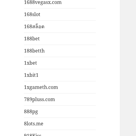
1688vegasx.com
168slot
168สล็อต
188bet
188betth
1xbet
1xbit1
1xgameth.com
789pluss.com
888pg
8lots.me
918Kiss