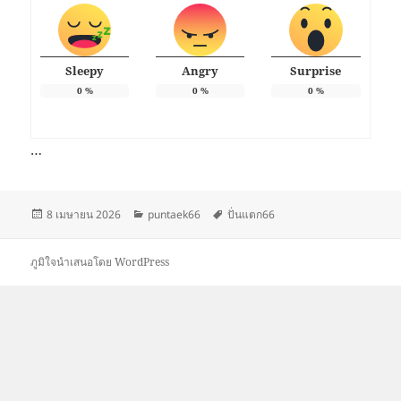
Sleepy
Angry
Surprise
0
%
0
%
0
%
…
เขียน
หมวด
ป้าย
8 เมษายน 2026
puntaek66
ปั่นแตก66
เมื่อ
หมู่
กำกับ
ภูมิใจนำเสนอโดย WordPress