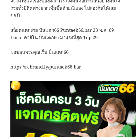
จะไม่ใช่แค่เรื่องของผลกำไร แต่มันคือการเล่นอย่างมั่นใจ
รวมทั้งมีทิศทางมากเพิ่มขึ้นด้วยนั่นเอง ไปลองกันได้เลย
ขอรับ
สล็อตแตกง่าย ปั่นแตก66 Puntaek66.bar 23 พ.ค. 69
Lucio คาสิโน ปั่นแตก66 มาแรงที่สุด Top 29
ขอขอบพระคุณเว็บ
ปั่นแตก66
https://rebrand.ly/puntaek66-bar