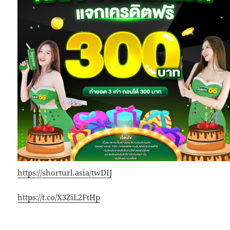
https://shorturl.asia/twDIJ
https://t.co/X3ZiL2FtHp