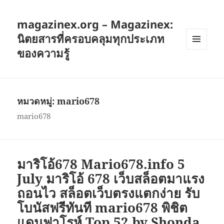
magazinex.org – Magazinex:
นิตยสารที่ครอบคลุมทุกประเภท
ของความรู้
เมนู
และวิด
เจ็ต
หมวดหมู่:
mario678
mario678
มาริโอ้678 Mario678.info 5
July มาริโอ้ 678 เว็บสล็อตมาแรง
ถอนไว สล็อตเว็บตรงแตกง่าย รับ
โบนัสฟรีทันที mario678 พิชิต
แดนฟาโรห์ Top 52 by Shonda