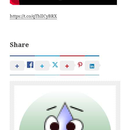
https://t.co/qThllCyBRX
Share