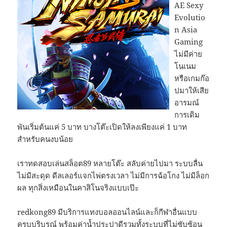
AE Sexy
Evolutio
n Asia
Gaming
ไม่มีค่าย
โนเนม
หรือเกมก๊อ
ปมาให้เสีย
อารมณ์
การเดิม
พันเริ่มต้นแค่ 5 บาท บางโต๊ะเปิดให้ลงเพียงแค่ 1 บาท
สำหรับคนงบน้อย
เราทดสอบเล่นสล็อต89 หลายโต๊ะ สลับค่ายไปมา ระบบลื่น
ไม่มีสะดุด ดีลเลอร์แจกไพ่ตรงเวลา ไม่มีการฉ้อโกง ไม่มีล็อก
ผล ทุกสิ่งเหมือนในคาสิโนจริงแบบเป๊ะ
redkong89 มีบริการแทงบอลออนไลน์และก็กีฬาอื่นแบบ
ครบบริบรูณ์ พร้อมค่าน้ำประปาดีรวมทั้งระบบที่ไม่ซับซ้อน