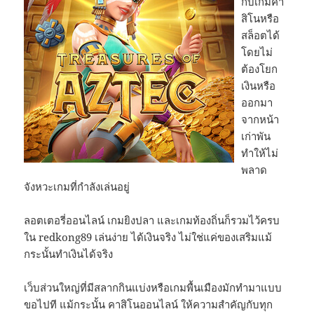
กับเกมคา
สิโนหรือ
สล็อตได้
โดยไม่
ต้องโยก
เงินหรือ
ออกมา
จากหน้า
เก่าพัน
ทำให้ไม่
พลาด
จังหวะเกมที่กำลังเล่นอยู่
ลอตเตอรี่ออนไลน์ เกมยิงปลา และเกมท้องถิ่นก็รวมไว้ครบ
ใน redkong89 เล่นง่าย ได้เงินจริง ไม่ใช่แค่ของเสริมแม้
กระนั้นทำเงินได้จริง
เว็บส่วนใหญ่ที่มีสลากกินแบ่งหรือเกมพื้นเมืองมักทำมาแบบ
ขอไปที แม้กระนั้น คาสิโนออนไลน์ ให้ความสำคัญกับทุก