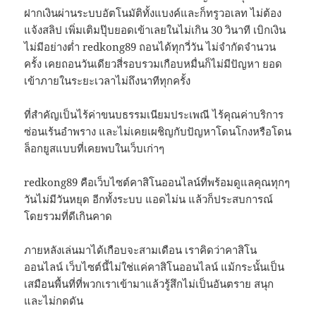
ฝากเงินผ่านระบบอัตโนมัติทั้งแบงค์และก็ทรูวอเลท ไม่ต้อง
แจ้งสลิป เพิ่มเติมปุ๊บยอดเข้าเลยในไม่เกิน 30 วินาที เบิกเงิน
ไม่มีอย่างต่ำ redkong89 ถอนได้ทุกวี่วัน ไม่จำกัดจำนวน
ครั้ง เคยถอนวันเดียวสี่รอบรวมเกือบหมื่นก็ไม่มีปัญหา ยอด
เข้าภายในระยะเวลาไม่ถึงนาทีทุกครั้ง
ที่สำคัญเป็นไร้ค่าขนบธรรมเนียมประเพณี ไร้คุณค่าบริการ
ซ่อนเร้นอำพราง และไม่เคยเผชิญกับปัญหาโดนโกงหรือโดน
ล็อกยูสแบบที่เคยพบในเว็บเก่าๆ
redkong89 คือเว็บไซต์คาสิโนออนไลน์ที่พร้อมดูแลคุณทุกๆ
วันไม่มีวันหยุด อีกทั้งระบบ แอดไม่น แล้วก็ประสบการณ์
โดยรวมที่ดีเกินคาด
ภายหลังเล่นมาได้เกือบจะสามเดือน เราคิดว่าคาสิโน
ออนไลน์ เว็บไซต์นี้ไม่ใช่แค่คาสิโนออนไลน์ แม้กระนั้นเป็น
เสมือนพื้นที่ที่พวกเราเข้ามาแล้วรู้สึกไม่เป็นอันตราย สนุก
และไม่กดดัน