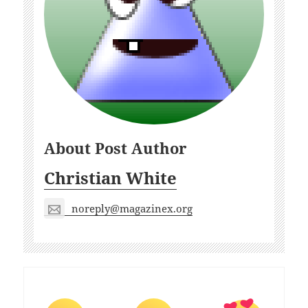
About Post Author
Christian White
noreply@magazinex.org