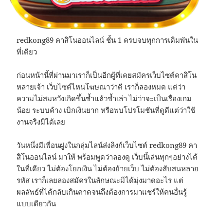
redkong89 คาสิโนออนไลน์ ชั้น 1 ครบจบทุกการเดิมพันใน
ที่เดียว
ก่อนหน้านี้ที่ผ่านมาเราก็เป็นอีกผู้ที่เคยสมัครเว็บไซต์คาสิโน
หลายเจ้า เว็บไซต์ไหนโฆษณาว่าดี เราก็ลองหมด แต่ว่า
ความไม่สมหวังเกิดขึ้นซ้ำแล้วซ้ำเล่า ไม่ว่าจะเป็นเรื่องเกม
น้อย ระบบค้าง เบิกเงินยาก หรือพบโปรโมชันที่ดูดีแต่ว่าใช้
งานจริงมิได้เลย
วันหนึ่งมีเพื่อนฝูงในกลุ่มไลน์ส่งลิงก์เว็บไซต์ redkong89 คา
สิโนออนไลน์ มาให้ พร้อมพูดว่าลองดู เว็บนี้เล่นทุกๆอย่างได้
ในที่เดียว ไม่ต้องโยกเงิน ไม่ต้องย้ายเว็บ ไม่ต้องสับสนหลาย
รหัส เราก็เลยลองสมัครในลักษณะมิได้มุ่งมาดอะไร แต่
ผลลัพธ์ที่ได้กลับเกินคาดจนถึงต้องการมาแชร์ให้คนอื่นรู้
แบบเดียวกัน