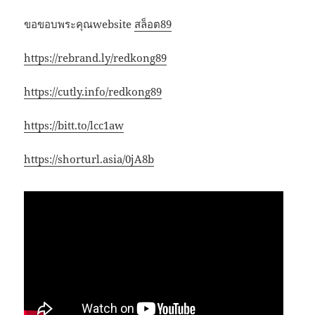
ขอขอบพระคุณwebsite
สล็อต89
https://rebrand.ly/redkong89
https://cutly.info/redkong89
https://bitt.to/lcc1aw
https://shorturl.asia/0jA8b