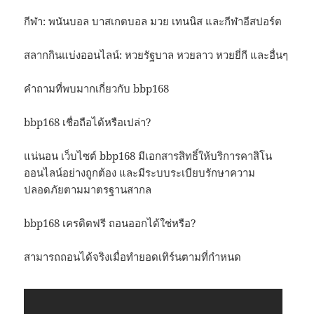
กีฬา: พนันบอล บาสเกตบอล มวย เทนนิส และกีฬาอีสปอร์ต
สลากกินแบ่งออนไลน์: หวยรัฐบาล หวยลาว หวยยี่กี และอื่นๆ
คำถามที่พบมากเกี่ยวกับ bbp168
bbp168 เชื่อถือได้หรือเปล่า?
แน่นอน เว็บไซต์ bbp168 มีเอกสารสิทธิ์ให้บริการคาสิโน
ออนไลน์อย่างถูกต้อง และมีระบบระเบียบรักษาความ
ปลอดภัยตามมาตรฐานสากล
bbp168 เครดิตฟรี ถอนออกได้ใช่หรือ?
สามารถถอนได้จริงเมื่อทำยอดเทิร์นตามที่กำหนด