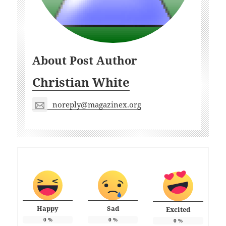
About Post Author
Christian White
noreply@magazinex.org
Happy
Sad
Excited
0
%
0
%
0
%