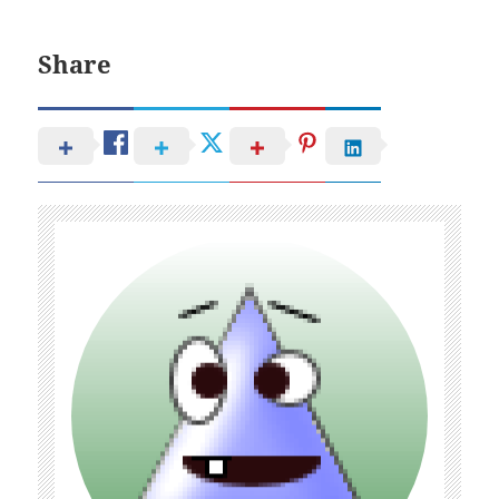
Share