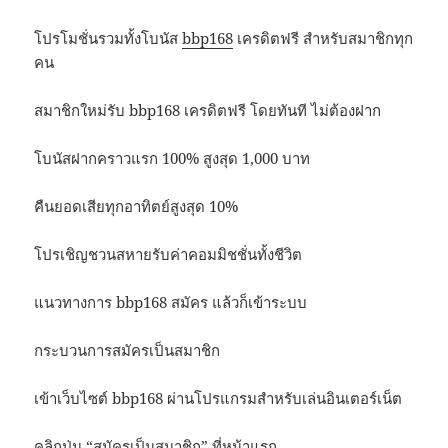
โปรโมชั่นรวมทั้งโบนัส
bbp168
เครดิตฟรี สำหรับสมาชิกทุก
คน
สมาชิกใหม่รับ bbp168 เครดิตฟรี โดยทันที ไม่ต้องฝาก
โบนัสฝากคราวแรก 100% สูงสุด 1,000 บาท
คืนยอดเสียทุกอาทิตย์สูงสุด 10%
โปรเชิญชวนสหายรับค่าคอมมิชชั่นทั้งชีวิต
แนวทางการ bbp168 สมัคร แล้วก็เข้าระบบ
กระบวนการสมัครเป็นสมาชิก
เข้าเว็บไซต์ bbp168 ผ่านโปรแกรมสำหรับเล่นอินเตอร์เน็ต
คลิกปุ่ม “สมัครเป็นสมาชิก” ที่หน้าแรก