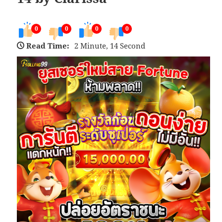
0
0
0
0
Read Time:
2 Minute, 14 Second