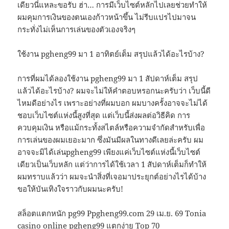
เดียวนี่แหละขอรับ ฮ่า… การมีเว็บไซต์หลักไปเลยช่วยทำให้
ผมคุมการเงินของตนเองก้าวหน้าขึ้น ไม่รีบแปรไปมาจน
กระทั่งไม่เห็นการเล่นของตัวเองจริงๆ
ใช้งาน pgheng99 มา 1 อาทิตย์เต็ม สรุปแล้วได้อะไรบ้าง?
การที่ผมได้ลองใช้งาน pgheng99 มา 1 สัปดาห์เต็ม สรุป
แล้วได้อะไรบ้าง? ผมจะไม่ให้คำตอบหรอกนะครับว่า เว็บนี้ดี
ไหมดีอย่างไร เพราะอย่างที่ผมบอก ผมบางครั้งอาจจะไม่ได้
ชอบเว็บไซต์แห่งนี้สูงที่สุด แต่เว็บนี้ส่งผลต่อวิธีคิด การ
ควบคุมเงิน หรือแม้กระทั้งสไตล์หรือความจำกัดสำหรับเพื่อ
การเล่นของผมเยอะมาก ซึ่งมันมีผลในทางดีเลยล่ะครับ ผม
อาจจะมิได้เล่นpgheng99 เพียงแค่เว็บไซต์แห่งนี้เว็บไซต์
เดียวเป็นเว็บหลัก แต่ว่าการได้ใช้เวลา 1 สัปดาห์เต็มก็ทำให้
ผมทราบแล้วว่า ผมจะนำสิ่งที่เจอมาประยุกต์อย่างไรได้บ้าง
ขอให้บันเทิงใจราวกับผมนะครับ!
สล็อตแตกหนัก pg99 Ppgheng99.com 29 เม.ย. 69 Tonia
casino online pgheng99 แตกง่าย Top 70