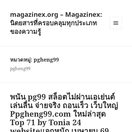
magazinex.org – Magazinex:
นิตยสารที่ครอบคลุมทุกประเภท
ของความรู้
เมนู
และวิด
เจ็ต
หมวดหมู่:
pgheng99
pgheng99
พนัน pg99 สล็อตไม่ผ่านเอเย่นต์
เล่นลื่น จ่ายจริง ถอนเร็ว เว็บใหญ่
Ppgheng99.com ใหม่ล่าสุด
Top 71 by Tonia 24
websiteแจกหนัก เมษายน 69