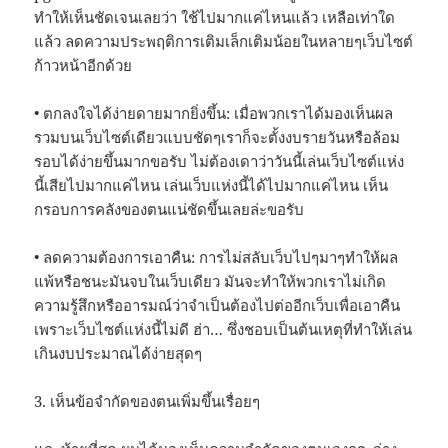
ทำให้เห็นชัดเจนเลยว่า ใช้ไปมากแค่ไหนแล้ว เหลือเท่าใด
แล้ว ลดความประพฤติการเติมเล็กเติมน้อยในหลายๆเว็บไซต์
ก้าวหน้าอีกด้วย
• ตกลงใจได้ง่ายดายมากยิ่งขึ้น: เมื่อพวกเราได้มองเห็นผล
รวมบนเว็บไซต์เดียวแบบชัดๆเราก็จะตั้งงบรายวันหรือล้อม
รอบได้ง่ายขึ้นมากขอรับ ไม่ต้องเดาว่าวันนี้เล่นเว็บไซต์แห่ง
นี้เสียไปมากแค่ไหน เล่นเว็บแห่งนี้ได้ไปมากแค่ไหน เห็น
กรอบการคลังของตนแน่ชัดขึ้นเลยล่ะขอรับ
• ลดความต้องการเอาคืน: การไม่สลับเว็บไปๆมาๆทำให้ผล
แพ้หรือชนะมันจบในเว็บเดียว มันจะทำให้พวกเราไม่เกิด
ความรู้สึกหรืออารมณ์ว่าจำเป็นต้องไปต่ออีกเว็บเพื่อเอาคืน
เพราะเว็บไซต์แห่งนี้ไม่ดี ฮ่า… ซึ่งชอบเป็นต้นเหตุที่ทำให้เล่น
เกินงบประมาณได้ง่ายสุดๆ
3. เห็นข้อจำกัดของตนเพิ่มขึ้นเรื่อยๆ