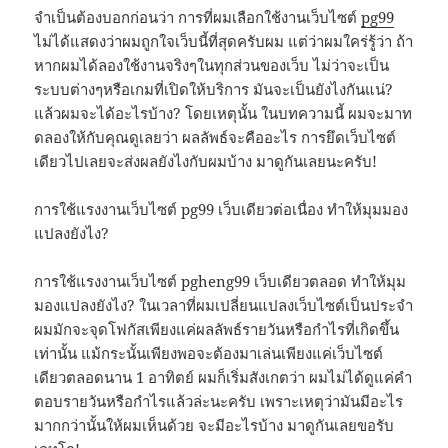
จำเป็นต้องบอกก่อนว่า การที่ผมเลือกใช้งานเว็บไซต์
pg99
ไม่ได้แสดงว่าผมถูกใจเว็บนี้ที่สุดครับผม แต่ว่าผมใคร่รู้ว่า ถ้า
หากผมได้ลองใช้งานจริงๆในทุกส่วนของเว็บ ไม่ว่าจะเป็น
ระบบต่างๆหรือเกมที่เปิดให้บริการ มันจะเป็นยังไงกันแน่?
แล้วผมจะได้อะไรบ้าง? โดยเหตุนั้น ในบทความนี้ ผมจะมาท
ดลองให้กับคุณดูเลยว่า ผลลัพธ์จะคืออะไร การยึดเว็บไซต์
เดียวไปเลยจะส่งผลยังไงกับผมบ้าง มาดูกันเลยนะครับ!
การใช้แรงงานเว็บไซต์ pg99 เว็บเดียวต่อเนื่อง ทำให้มุมมอง
แปลงยังไง?
การใช้แรงงานเว็บไซต์ pgheng99 เว็บเดียวตลอด ทำให้มุม
มองแปลงยังไง? ในเวลาที่ผมเปลี่ยนแปลงเว็บไซต์เป็นประจำ
ผมมักจะจุดโฟกัสเพียงแค่ผลลัพธ์รายวันหรือกำไรที่เกิดขึ้น
เท่านั้น แม้กระนั้นเพียงพอจะต้องมาเล่นเพียงแค่เว็บไซต์
เดียวตลอดนาน 1 อาทิตย์ ผมก็เริ่มสังเกตว่า ผมไม่ได้ดูแค่คำ
ตอบรายวันหรือกำไรแล้วล่ะนะครับ เพราะเหตุว่ามันมีอะไร
มากกว่านั้นให้ผมเห็นด้วย จะมีอะไรบ้าง มาดูกันเลยขอรับ