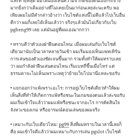
และท้ายที่สุด ผมได้มองเห็นความจำกัดของตนเองกระจ่าง
มากยิ่งกว่าเดิมอย่างที่ไม่เคยเป็นมาก่อนเลยล่ะนะครับ พอ
เพียงผมไม่มีคำกล่าวอ้างว่า เว็บไซต์แห่งนี้ไม่ดีแล้วไปเว็บอื่น
ดีกว่า ผมก็เลยได้เห็นแล้วว่า จริงๆแล้วมันไม่เกี่ยวกับเว็บ
pgheng99 เลย แต่มันอยู่ที่ผมเองมากกว่า
• ทราบดีว่าตัวเองฝ่าฝืนตอนไหน: เมื่อผมเล่นกับเว็บไซต์
เดียวมานับเป็นเวลาหลายวันเข้า ผมเริ่มมองเห็นแพทเทิร์น
การเล่นของตัวเองชัดเจนขึ้นมาก รวมทั้งทำให้ผมทราบเลย
ว่า ผมกำลังฝ่าฝืนเล่นตอนไหน เริ่มเบทถี่ขึ้นเมื่อไหร่ แต่
ธรรมดาจะไม่เห็นเพราะเหตุว่าย้ายเว็บไปมานี่แหละขอรับ
• แยกออกว่าแพ้เพราะอะไร: การอยู่เว็บไซต์เดียวทำให้ผม
เห็นสิ่งที่ทำให้เกิดการแพ้หรือชนะในเกมของตนแล้วล่ะขอรับ
ผมเริ่มเข้าใจแล้วว่าผมแพ้หรือชนะจากอะไร การตัดสินใจ
จังหวะของเกม หรืออารมณ์ตอนเล่นของผมจริง
• เหมาะกับเว็บเดียวไหม:
pg99
สิ่งที่ผมทราบในเวลานี้เลยก็
คือ ผมเข้าใจดีแล้วว่าผมเหมาะกับการเล่น pgslot เว็บไซต์