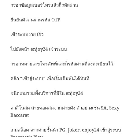
กรอกข้อมูลเบอร์โทรแล้วก็รหัสผ่าน
ยืนยันตัวตนผ่านรหัส OTP
เข้าระบบง่าย เร็ว
ไปยังหน้า enjoy24 เข้าระบบ
กรอกหมายเลขโทรศัพท์และก็รหัสผ่านที่ลงทะเบียนไว้
คลิก “เข้าสู่ระบบ” เพื่อเริ่มเดิมพันได้ทันที
ชนิดเกมรวมทั้งบริการที่มีใน enjoy24
คาสิโนสด ถ่ายทอดสดจากค่ายดัง ตัวอย่างเช่น SA, Sexy
Baccarat
เกมสล็อต จากค่ายชั้นนำ PG, Joker,
enjoy24 เข้าสู่ระบบ