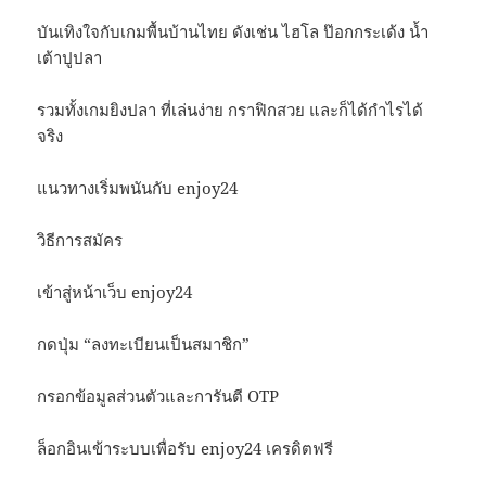
บันเทิงใจกับเกมพื้นบ้านไทย ดังเช่น ไฮโล ป๊อกกระเด้ง น้ำ
เต้าปูปลา
รวมทั้งเกมยิงปลา ที่เล่นง่าย กราฟิกสวย และก็ได้กำไรได้
จริง
แนวทางเริ่มพนันกับ enjoy24
วิธีการสมัคร
เข้าสู่หน้าเว็บ enjoy24
กดปุ่ม “ลงทะเบียนเป็นสมาชิก”
กรอกข้อมูลส่วนตัวและการันตี OTP
ล็อกอินเข้าระบบเพื่อรับ enjoy24 เครดิตฟรี