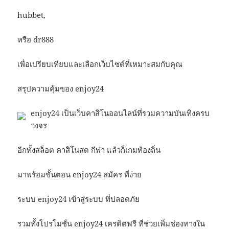
hubbet,
หรือ dr888
เพื่อเปรียบเทียบและเลือกเว็บไซต์ที่เหมาะสมกับคุณ
สรุปความคุ้มของ enjoy24
enjoy24 เป็นเว็บคาสิโนออนไลน์ที่รวมความบันเทิงครบ
วงจร
อีกทั้งสล็อต คาสิโนสด กีฬา แล้วก็เกมท้องถิ่น
มาพร้อมขั้นตอน enjoy24 สมัคร ที่ง่าย
ระบบ enjoy24 เข้าสู่ระบบ ที่ปลอดภัย
รวมทั้งโปรโมชั่น enjoy24 เครดิตฟรี ที่ช่วยเพิ่มช่องทางใน