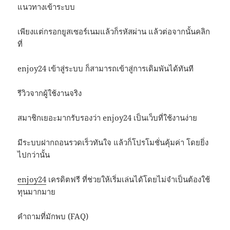
แนวทางเข้าระบบ
เพียงแต่กรอกยูสเซอร์เนมแล้วก็รหัสผ่าน แล้วต่อจากนั้นคลิก
ที่
enjoy24 เข้าสู่ระบบ ก็สามารถเข้าสู่การเดิมพันได้ทันที
รีวิวจากผู้ใช้งานจริง
สมาชิกเยอะมากรับรองว่า enjoy24 เป็นเว็บที่ใช้งานง่าย
มีระบบฝากถอนรวดเร็วทันใจ แล้วก็โปรโมชั่นคุ้มค่า โดยยิ่ง
ไปกว่านั้น
enjoy24
เครดิตฟรี ที่ช่วยให้เริ่มเล่นได้โดยไม่จำเป็นต้องใช้
ทุนมากมาย
คำถามที่มักพบ (FAQ)