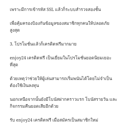
เพราะมีการเข้ารหัส SSL แล้วก็ระบบสำรวจสองชั้น
เพื่อคุ้มครองป้องกันข้อมูลของสมาชิกทุกคนให้ปลอดภัย
สูงสุด
3. โปรโมชั่นแล้วก็เครดิตฟรีมากมาย
enjoy24 เครดิตฟรี เป็นเยี่ยมในโปรโมชั่นยอดนิยมเยอะ
ที่สุด
ด้วยเหตุว่าช่วยให้ผู้เล่นสามารถเริ่มพนันได้โดยไม่จำเป็น
ต้องใช้เงินลงทุน
นอกเหนือจากนั้นยังมีโบนัสฝากคราวแรก โบนัสรายวัน และ
กิจกรรมคืนยอดเสียอีกด้วย
รับ enjoy24 เครดิตฟรี เมื่อสมัครเป็นสมาชิกใหม่