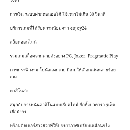
วงจร
การเงิน ระบบฝากถอนออโต้ ใช้เวลาไม่เกิน 30 วินาที
บริการเกมที่ได้รับความนิยมจาก enjoy24
สล็อตออนไลน์
รวมเกมสล็อตจากค่ายดังอย่าง PG, Joker, Pragmatic Play
ภาพกราฟิกงาม โบนัสแตกง่าย มีเกมให้เลือกเล่นหลายร้อย
เกม
คาสิโนสด
สนุกกับการพนันคาสิโนแบบเรียลไทม์ อีกทั้งบาคาร่า รูเล็ต
เสือมังกร
พร้อมดีลเลอร์สาวสวยที่ให้บรรยากาศเปรียบเสมือนจริง