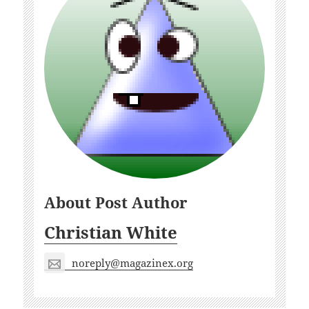
About Post Author
Christian White
noreply@magazinex.org