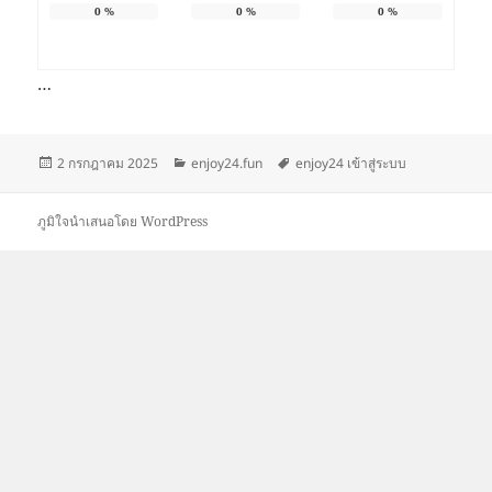
0
%
0
%
0
%
…
เขียน
หมวด
ป้าย
2 กรกฎาคม 2025
enjoy24.fun
enjoy24 เข้าสู่ระบบ
เมื่อ
หมู่
กำกับ
ภูมิใจนำเสนอโดย WordPress