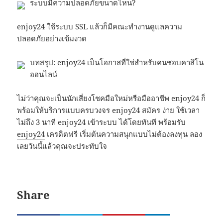
ระบบมีความปลอดภัยขนาดไหน?
enjoy24 ใช้ระบบ SSL แล้วก็มีคณะทำงานดูแลความ
ปลอดภัยอย่างเข้มงวด
บทสรุป: enjoy24 เป็นโอกาสที่ใช่สำหรับคนชอบคาสิโน
ออนไลน์
ไม่ว่าคุณจะเป็นนักเสี่ยงโชคมือใหม่หรือมืออาชีพ enjoy24 ก็
พร้อมให้บริการแบบครบวงจร enjoy24 สมัคร ง่าย ใช้เวลา
ไม่ถึง 3 นาที enjoy24 เข้าระบบ ได้โดยทันที พร้อมรับ
enjoy24
เครดิตฟรี เริ่มต้นความสนุกแบบไม่ต้องลงทุน ลอง
เลยวันนี้แล้วคุณจะประทับใจ
Share