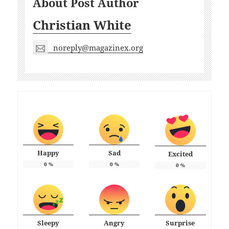
About Post Author
Christian White
noreply@magazinex.org
Happy
Sad
Excited
0
%
0
%
0
%
Sleepy
Angry
Surprise