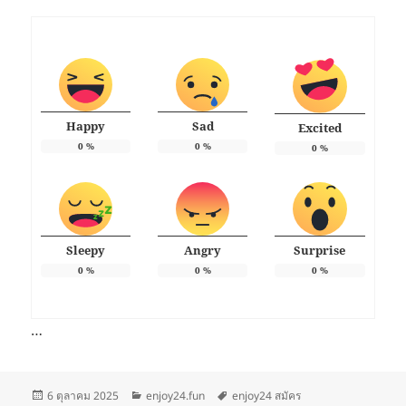
Happy
Sad
Excited
0
%
0
%
0
%
Sleepy
Angry
Surprise
0
%
0
%
0
%
…
เขียน
หมวด
ป้าย
6 ตุลาคม 2025
enjoy24.fun
enjoy24 สมัคร