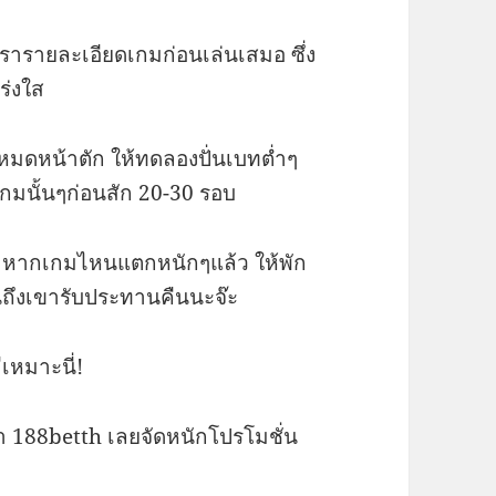
ตรารายละเอียดเกมก่อนเล่นเสมอ ซึ่ง
ร่งใส
ีบเทหมดหน้าตัก ให้ทดลองปั่นเบทต่ำๆ
เกมนั้นๆก่อนสัก 20-30 รอบ
หากเกมไหนแตกหนักๆแล้ว ให้พัก
จนถึงเขารับประทานคืนนะจ๊ะ
ีเหมาะนี่!
่า 188betth เลยจัดหนักโปรโมชั่น