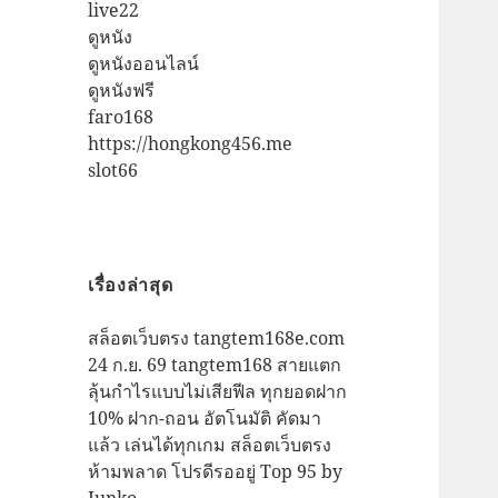
live22
ดูหนัง
ดูหนังออนไลน์
ดูหนังฟรี
faro168
https://hongkong456.me
slot66
เรื่องล่าสุด
สล็อตเว็บตรง tangtem168e.com
24 ก.ย. 69 tangtem168 สายแตก
ลุ้นกำไรแบบไม่เสียฟีล ทุกยอดฝาก
10% ฝาก-ถอน อัตโนมัติ คัดมา
แล้ว เล่นได้ทุกเกม สล็อตเว็บตรง
ห้ามพลาด โปรดีรออยู่ Top 95 by