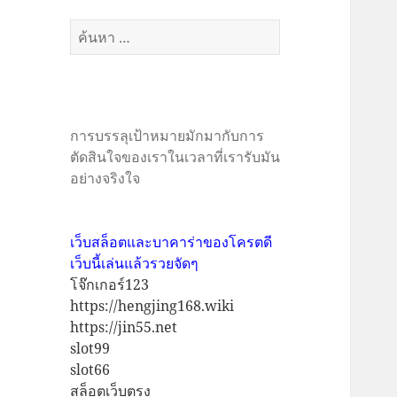
ค้นหา
สำหรับ:
การบรรลุเป้าหมายมักมากับการ
ตัดสินใจของเราในเวลาที่เรารับมัน
อย่างจริงใจ
เว็บสล็อตและบาคาร่าของโครตดี
เว็บนี้เล่นแล้วรวยจัดๆ
โจ๊กเกอร์123
https://hengjing168.wiki
https://jin55.net
slot99
slot66
สล็อตเว็บตรง