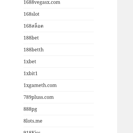
1688vegasx.com
168slot
168สล็อต
188bet
188betth
1xbet
1xbit1
1xgameth.com
789pluss.com
888pg
8lots.me
918Kiss