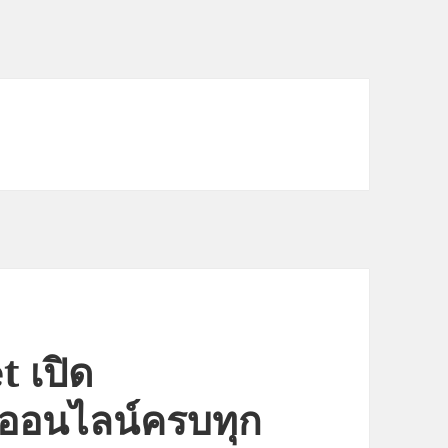
 เปิด
ออนไลน์ครบทุก