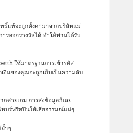
ทธิ์แท้จะถูกตั้งค่ามาจากบริษัทแม่
าการออกรางวัลได้ ทำให้ท่านได้รับ
betth ใช้มาตรฐานการเข้ารหัส
อดเงินของคุณจะถูกเก็บเป็นความลับ
้จากค่ายเกม การส่งข้อมูลก็เลย
ีพบร์ฟรีสปินให้เสียอารมณ์แน่ๆ
้ย้ำๆ