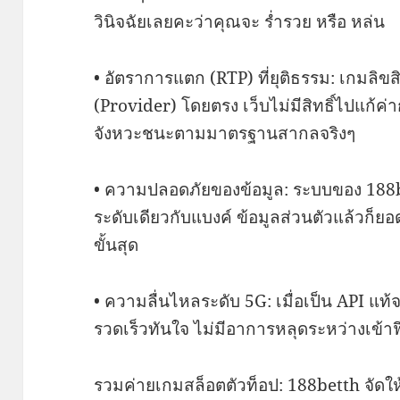
วินิจฉัยเลยคะว่าคุณจะ ร่ำรวย หรือ หล่น
• อัตราการแตก (RTP) ที่ยุติธรรม: เกมลิขสิ
(Provider) โดยตรง เว็บไม่มีสิทธิ์ไปแก้ค่
จังหวะชนะตามมาตรฐานสากลจริงๆ
• ความปลอดภัยของข้อมูล: ระบบของ 188
ระดับเดียวกับแบงค์ ข้อมูลส่วนตัวแล้วก็ย
ขั้นสุด
• ความลื่นไหลระดับ 5G: เมื่อเป็น API แท
รวดเร็วทันใจ ไม่มีอาการหลุดระหว่างเข้าฟ
รวมค่ายเกมสล็อตตัวท็อป: 188betth จัดให