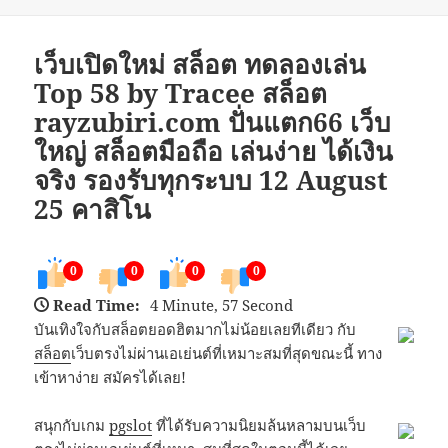
กำกับ
เว็บเปิดใหม่ สล็อต ทดลองเล่น
Top 58 by Tracee สล็อต
rayzubiri.com ปั่นแตก66 เว็บ
ใหญ่ สล็อตมือถือ เล่นง่าย ได้เงิน
จริง รองรับทุกระบบ 12 August
25 คาสิโน
0
0
0
0
Read Time:
4 Minute, 57 Second
บันเทิงใจกับสล็อตยอดฮิตมากไม่น้อยเลยทีเดียว กับ
สล็อต
เว็บตรงไม่ผ่านเอเย่นต์ที่เหมาะสมที่สุดขณะนี้ ทาง
เข้าหาง่าย สมัครได้เลย!
สนุกกับเกม
pgslot
ที่ได้รับความนิยมล้นหลามบนเว็บ