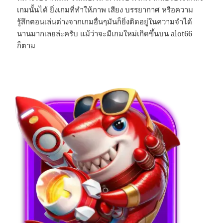
เกมนั้นได้ ยิ่งเกมที่ทำให้ภาพ เสียง บรรยากาศ หรือความ
รู้สึกตอนเล่นต่างจากเกมอื่นๆมันก็ยิ่งติดอยู่ในความจำได้
นานมากเลยล่ะครับ แม้ว่าจะมีเกมใหม่เกิดขึ้นบน alot66
ก็ตาม