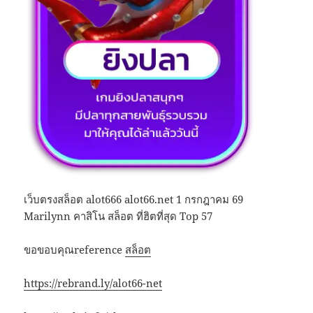
เว็บตรงสล็อต alot666 alot66.net 1 กรกฎาคม 69
Marilynn คาสิโน สล็อต ที่ฮิตที่สุด Top 57
ขอขอบคุณreference
สล็อต
https://rebrand.ly/alot66-net