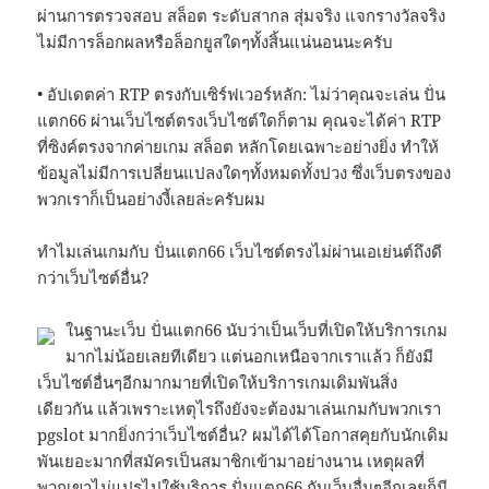
ผ่านการตรวจสอบ สล็อต ระดับสากล สุ่มจริง แจกรางวัลจริง
ไม่มีการล็อกผลหรือล็อกยูสใดๆทั้งสิ้นแน่นอนนะครับ
• อัปเดตค่า RTP ตรงกับเซิร์ฟเวอร์หลัก: ไม่ว่าคุณจะเล่น ปั่น
แตก66 ผ่านเว็บไซต์ตรงเว็บไซต์ใดก็ตาม คุณจะได้ค่า RTP
ที่ซิงค์ตรงจากค่ายเกม สล็อต หลักโดยเฉพาะอย่างยิ่ง ทำให้
ข้อมูลไม่มีการเปลี่ยนแปลงใดๆทั้งหมดทั้งปวง ซึ่งเว็บตรงของ
พวกเราก็เป็นอย่างงี้เลยล่ะครับผม
ทำไมเล่นเกมกับ ปั่นแตก66 เว็บไซต์ตรงไม่ผ่านเอเย่นต์ถึงดี
กว่าเว็บไซต์อื่น?
ในฐานะเว็บ ปั่นแตก66 นับว่าเป็นเว็บที่เปิดให้บริการเกม
มากไม่น้อยเลยทีเดียว แต่นอกเหนือจากเราแล้ว ก็ยังมี
เว็บไซต์อื่นๆอีกมากมายที่เปิดให้บริการเกมเดิมพันสิ่ง
เดียวกัน แล้วเพราะเหตุไรถึงยังจะต้องมาเล่นเกมกับพวกเรา
pgslot มากยิ่งกว่าเว็บไซต์อื่น? ผมได้ได้โอกาสคุยกับนักเดิม
พันเยอะมากที่สมัครเป็นสมาชิกเข้ามาอย่างนาน เหตุผลที่
พวกเขาไม่แปรไปใช้บริการ ปั่นแตก66 กับเว็บอื่นๆอีกเลยก็มี