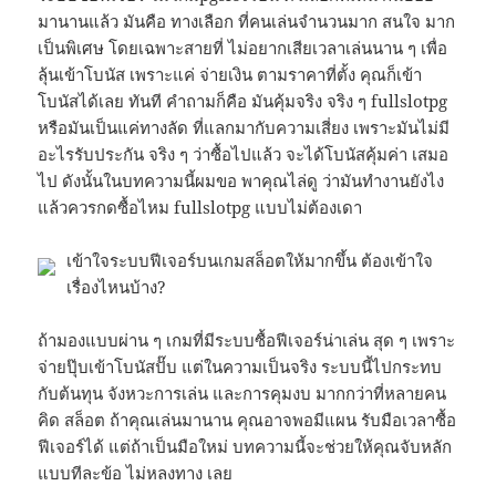
มานานแล้ว มันคือ ทางเลือก ที่คนเล่นจำนวนมาก สนใจ มาก
เป็นพิเศษ โดยเฉพาะสายที่ ไม่อยากเสียเวลาเล่นนาน ๆ เพื่อ
ลุ้นเข้าโบนัส เพราะแค่ จ่ายเงิน ตามราคาที่ตั้ง คุณก็เข้า
โบนัสได้เลย ทันที คำถามก็คือ มันคุ้มจริง จริง ๆ fullslotpg
หรือมันเป็นแค่ทางลัด ที่แลกมากับความเสี่ยง เพราะมันไม่มี
อะไรรับประกัน จริง ๆ ว่าซื้อไปแล้ว จะได้โบนัสคุ้มค่า เสมอ
ไป ดังนั้นในบทความนี้ผมขอ พาคุณไล่ดู ว่ามันทำงานยังไง
แล้วควรกดซื้อไหม fullslotpg แบบไม่ต้องเดา
เข้าใจระบบฟีเจอร์บนเกมสล็อตให้มากขึ้น ต้องเข้าใจ
เรื่องไหนบ้าง?
ถ้ามองแบบผ่าน ๆ เกมที่มีระบบซื้อฟีเจอร์น่าเล่น สุด ๆ เพราะ
จ่ายปุ๊บเข้าโบนัสปั๊บ แต่ในความเป็นจริง ระบบนี้ไปกระทบ
กับต้นทุน จังหวะการเล่น และการคุมงบ มากกว่าที่หลายคน
คิด สล็อต ถ้าคุณเล่นมานาน คุณอาจพอมีแผน รับมือเวลาซื้อ
ฟีเจอร์ได้ แต่ถ้าเป็นมือใหม่ บทความนี้จะช่วยให้คุณจับหลัก
แบบทีละข้อ ไม่หลงทาง เลย