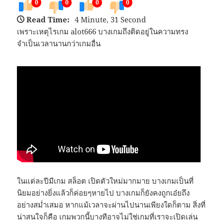
0
0
0
0
Read Time:
4 Minute, 31 Second
เพราะเหตุไรเกม alot666 บางเกมถึงติดอยู่ในความทรง
จำเป็นเวลานานกว่าเกมอื่น
ในแต่ละปีมีเกม สล็อต เปิดตัวใหม่มากมาย บางเกมเป็นที่
นิยมอย่างยิ่งแล้วก็ค่อยๆหายไป บางเกมก็ยังคงถูกเอ๋ยถึง
อย่างสม่ำเสมอ หากแม้เวลาจะผ่านไปนานเพียงใดก็ตาม สิ่งที่
น่าสนใจก็คือ เกมพวกนี้บางทีอาจไม่ใช่เกมที่เราจะเปิดเล่น