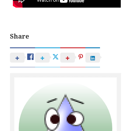
Share