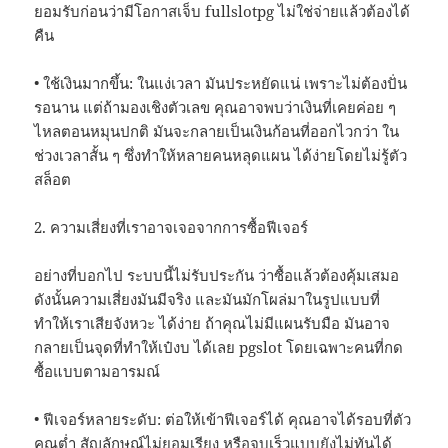
ยอมรับก่อนว่ามีโอกาสเจ็บ fullslotpg ไม่ใช่จ่ายแล้วต้องได้
คืน
• ใช้เงินมากขึ้น: ในแง่เวลา มันประหยัดแน่ เพราะไม่ต้องปั่น
รอนาน แต่ถ้ามองเชิงตัวเลข คุณอาจพบว่าเงินที่เคยค่อย ๆ
ไหลตอนหมุนปกติ มันจะกลายเป็นเงินก้อนที่ออกไวกว่า ใน
ช่วงเวลาสั้น ๆ ซึ่งทำให้หลายคนหลุดแผน ได้ง่ายโดยไม่รู้ตัว
สล็อต
2. ความเสี่ยงที่เราอาจเจอจากการซื้อฟีเจอร์
อย่างที่บอกไป ระบบนี้ไม่รับประกัน ว่าซื้อแล้วต้องคุ้มเสมอ
ดังนั้นความเสี่ยงมันมีจริง และมันมักโผล่มาในรูปแบบที่
ทำให้เราเสียจังหวะ ได้ง่าย ถ้าคุณไม่มีแผนรับมือ มันอาจ
กลายเป็นจุดที่ทำให้เป๋งบ ได้เลย pgslot โดยเฉพาะคนที่กด
ซื้อแบบตามอารมณ์
• ฟีเจอร์หลายระดับ: ต่อให้เข้าฟีเจอร์ได้ คุณอาจได้รอบที่ตัว
คูณต่ำ สัญลักษณ์ไม่ยอมเรียง หรือจบเร็วแบบยังไม่ทันได้