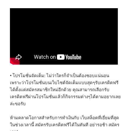
• โปรโมชั่นจัดเต็ม: ไม่ว่าใครก็จำเป็นต้องชอบแน่นอน
เพราะว่าโปรโมชั่นบนเว็บไซต์จัดเต็มแบบสุดๆรับเครดิตฟรี
ได้ตั้งแต่สมัครสมาชิกใหม่อีกด้วย คุณสามารถเลือกรับ
เครดิตฟรีผ่านโปรโมชั่นแล้วก็กิจกรรมต่างๆได้ตามอยากเลย
ล่ะขอรับ
ห้ามคลาดโอกาสสำหรับการทำเงินกับ เว็บสล็อตที่เยี่ยมที่สุด
ในช่วงเวลานี้ สมัครรับเครดิตฟรีได้ในทันที อย่ารอช้า สมัคร