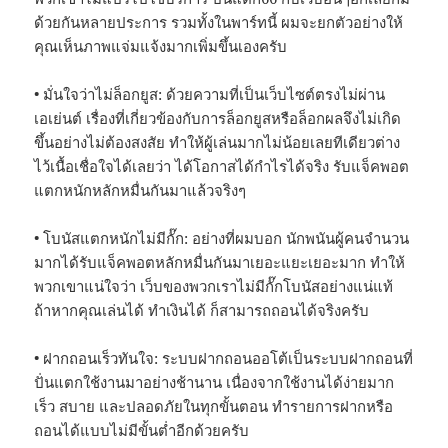
ด้วยกันหลายประการ รวมทั้งในพาร์ทนี้ ผมจะยกตัวอย่างให้
คุณเห็นภาพแจ่มแจ้งมากเพิ่มขึ้นเองครับ
• มั่นใจว่าไม่ล็อกยูส: ด้วยความที่เป็นเว็บไซต์ตรงไม่ผ่าน
เอเย่นต์ เรื่องที่เกี่ยวข้องกับการล็อกยูสหรือล็อกผลจึงไม่เกิด
ขึ้นอย่างไม่ต้องสงสัย ทำให้ผู้เล่นมากไม่น้อยเลยทีเดียวต่าง
ไว้เนื้อเชื่อใจได้เลยว่า ได้โอกาสได้กำไรได้จริง รับแจ็คพอต
แตกหนักหลักหมื่นกันมาแล้วจริงๆ
• โบนัสแตกหนักไม่มีกั๊ก: อย่างที่ผมบอก นักพนันผู้คนจำนวน
มากได้รับแจ็คพอตหลักหมื่นกันมาเยอะแยะเยอะมาก ทำให้
พวกเขาแน่ใจว่า เว็บของพวกเราไม่มีกั๊กโบนัสอย่างแน่แท้
ถ้าหากคุณเล่นได้ ทำเงินได้ ก็สามารถถอนได้จริงครับ
• ฝากถอนเร็วทันใจ: ระบบฝากถอนออโต้เป็นระบบฝากถอนที่
ปั่นแตกใช้งานมาอย่างช้านาน เนื่องจากใช้งานได้ง่ายมาก
เร็ว สบาย และปลอดภัยในทุกขั้นตอน ทำรายการฝากหรือ
ถอนได้แบบไม่มีขั้นต่ำอีกด้วยครับ