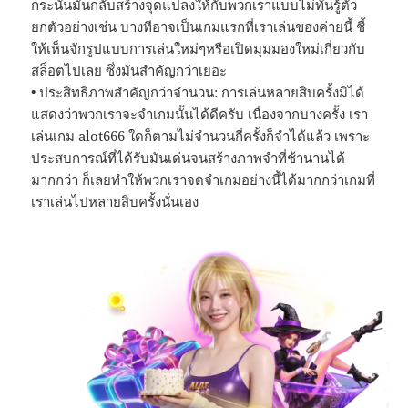
กระนั้นมันกลับสร้างจุดแปลงให้กับพวกเราแบบไม่ทันรู้ตัว
ยกตัวอย่างเช่น บางทีอาจเป็นเกมแรกที่เราเล่นของค่ายนี้ ชี้
ให้เห็นจักรูปแบบการเล่นใหม่ๆหรือเปิดมุมมองใหม่เกี่ยวกับ
สล็อตไปเลย ซึ่งมันสำคัญกว่าเยอะ
• ประสิทธิภาพสำคัญกว่าจำนวน: การเล่นหลายสิบครั้งมิได้
แสดงว่าพวกเราจะจำเกมนั้นได้ดีครับ เนื่องจากบางครั้ง เรา
เล่นเกม alot666 ใดก็ตามไม่จำนวนกี่ครั้งก็จำได้แล้ว เพราะ
ประสบการณ์ที่ได้รับมันเด่นจนสร้างภาพจำที่ช้านานได้
มากกว่า ก็เลยทำให้พวกเราจดจำเกมอย่างนี้ได้มากกว่าเกมที่
เราเล่นไปหลายสิบครั้งนั่นเอง