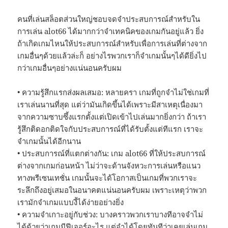
คนที่เล่นสล็อตส่วนใหญ่ชอบจดจำประสบการณ์สำหรับใน
การเล่น alot66 ได้มากกว่าจำเทคนิคของเกมกันอยู่แล้ว ยิ่ง
ถ้าเกิดเกมไหนให้ประสบการณ์สำหรับเพื่อการเล่นที่ต่างจาก
เกมอื่นๆด้วยแล้วล่ะก็ อย่างไรพวกเราก็จำเกมนั้นๆได้ดียิ่งไป
กว่าเกมอื่นๆอย่างแน่นอนครับผม
• ความรู้สึกแรกส่งผลเสมอ: หลายครา เกมที่ถูกจำไม่ใช่เกมที่
เราเล่นนานที่สุด แต่ว่ามันเกิดขึ้นได้เพราะมีสาเหตุเนื่องมา
จากความซาบซึ้งแรกตั้งแต่เปิดเข้าไปเล่นมากยิ่งกว่า ถ้าเรา
รู้สึกติดอกติดใจกับประสบการณ์ที่ได้รับตั้งแต่ทีแรก เราจะ
จำเกมนั้นได้อีกนาน
• ประสบการณ์ที่แตกต่างกัน: เกม alot66 ที่ให้ประสบการณ์
ต่างจากเกมก่อนหน้า ไม่ว่าจะด้านจังหวะการเล่นหรือแนว
ทางพรีเซนเทชั่น เกมนั้นจะได้โอกาสเป็นเกมที่พวกเราจะ
ระลึกถึงอยู่เสมอในอนาคตแน่นอนครับผม เพราะเหตุว่าพวก
เรามักจำเกมแบบงี้ได้ง่ายอย่างยิ่ง
• ความจำเกาะอยู่กับช่วง: บางคราวพวกเราบางทีอาจจำไม่
ได้ด้วยว่าเกมมีฟีเจอร์อะไร แต่จำได้โดยทันทีว่าเคยเล่นเกม