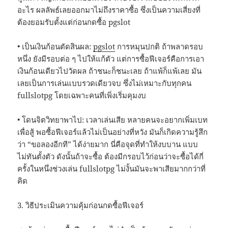
อะไร ผลลัพธ์เลยออกมาไม่ถึงราคาซื้อ ซึ่งเป็นความเสี่ยงที่
ต้องยอมรับตั้งแต่ก่อนกดซื้อ pgslot
• เป็นเงินก้อนตัดสินผล:
pgslot
การหมุนปกติ ถ้าพลาดรอบ
หนึ่ง ยังมีรอบต่อ ๆ ไปให้แก้ตัว แต่การซื้อฟีเจอร์คือการเอา
เงินก้อนเดียวไปวัดผล ถ้าชนะก็ชนะเลย ถ้าแพ้ก็แพ้เลย มัน
เลยเป็นการเล่นแบบรวดเดียวจบ ซึ่งไม่เหมาะกับทุกคน
fullslotpg โดยเฉพาะคนที่เพิ่งเริ่มคุมงบ
• โดนจิตวิทยาพาไป: เวลาเล่นเสีย หลายคนจะอยากเพิ่มเบท
เพื่อสู้ พอซื้อฟีเจอร์แล้วไม่เป็นอย่างที่หวัง มันก็เกิดความรู้สึก
ว่า “ขอลองอีกที” ได้ง่ายมาก นี่คือจุดที่ทำให้งบบาน แบบ
ไม่ทันตั้งตัว ดังนั้นถ้าจะซื้อ ต้องมีกรอบไว้ก่อนว่าจะซื้อได้กี่
ครั้งในหนึ่งช่วงเล่น fullslotpg ไม่งั้นมันจะพาเสียมากกว่าที่
คิด
3. วิธีประเมินความคุ้มก่อนกดซื้อฟีเจอร์