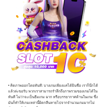
• คิดภาพออกโดยทันที: บางเกมเพียงแค่ได้ยินชื่อ เราก็นึกได้
แล้วล่ะขอรับ พวกเราสามารถรำลึกถึงภาพรวมของเกมได้ใน
ทันที ไม่ว่าจะเป็นธีมเกม ฉาก หรือบรรยากาศด้านในเกม ซึ่ง
มันก็ทำให้เกมเหล่านี้ผิดกลืนหายไปจากจำนวนเกมมากไม่