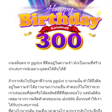
เกมสล็อตจาก pgslot ที่ติดอยู่ในความจำ มักเป็นเกมที่สร้าง
ประสบการณ์เฉพาะบุคคลได้ดิบได้ดี
ถ้าเรากลับไปปัญหาที่ว่าเกม pgslot บางเกมนั้น ทำให้ถึงติด
อยู่ในความจำได้ยาวนานกว่าเกมอื่น คำตอบก็ไม่ใช่ว่าพวก
เราเล่นบ่อยที่สุดหรือได้ผลลัพธ์ที่ดีที่สุดเสมอไป แต่มันมีต้น
เหตุมาจากการผลิตตัวตนของเกม alot666 นั้นๆจนทำให้เรา
ได้รับประสบการณ์
ที่ต่างไปจากเดิม จนเมื่อเวลาผ่านไป พวกเรากลับไประลึกถึง