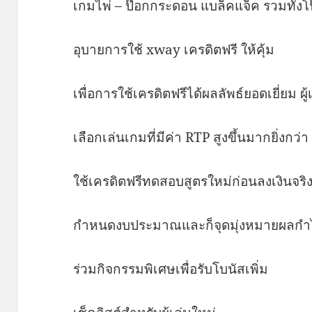
เกมไพ่ – ป๊อกกระดอน แบล็คแจ็ค รวมทั้งโป
อุบายการใช้ xway เครดิตฟรี ให้คุ้ม
เพื่อการใช้เครดิตฟรีได้ผลลัพธ์ยอดเยี่ยม ผู
เลือกเล่นเกมที่มีค่า RTP สูงขึ้นมากยิ่งกว่
ใช้เครดิตฟรีทดสอบสูตรใหม่ก่อนลงเงินจริ
กำหนดงบประมาณและก็จุดมุ่งหมายผลกำไ
ร่วมกิจกรรมพิเศษเพื่อรับโบนัสเพิ่ม