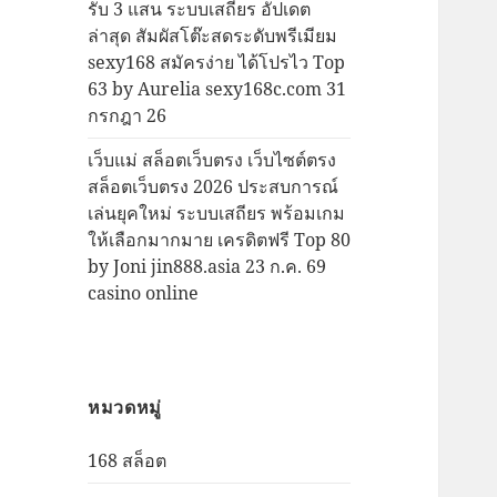
รับ 3 แสน ระบบเสถียร อัปเดต
ล่าสุด สัมผัสโต๊ะสดระดับพรีเมียม
sexy168 สมัครง่าย ได้โปรไว Top
63 by Aurelia sexy168c.com 31
กรกฎา 26
เว็บแม่ สล็อตเว็บตรง เว็บไซต์ตรง
สล็อตเว็บตรง 2026 ประสบการณ์
เล่นยุคใหม่ ระบบเสถียร พร้อมเกม
ให้เลือกมากมาย เครดิตฟรี Top 80
by Joni jin888.asia 23 ก.ค. 69
casino online
หมวดหมู่
168 สล็อต