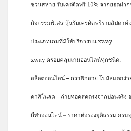
ชวนสหาย รับเครดิตฟรี 10% จากยอดฝากข
กิจกรรมพิเศษ ลุ้นรับเครดิตฟรีรายสัปดาห
ประเภทเกมที่มีให้บริการบน xway
xway ครอบคลุมเกมออนไลน์ทุกชนิด:
สล็อตออนไลน์ – กราฟิกสวย โบนัสแตกง่า
คาสิโนสด – ถ่ายทอดสดตรงจากบ่อนจริง อย่า
กีฬาออนไลน์ – ราคาต่อรองยุติธรรม ครบท