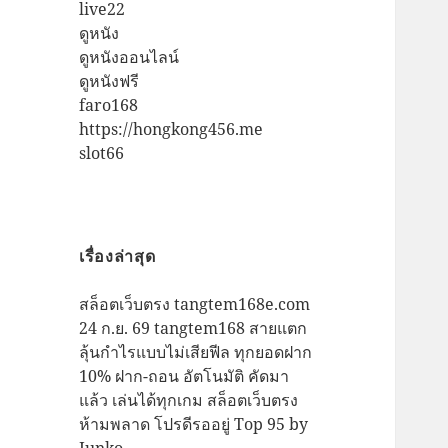
live22
ดูหนัง
ดูหนังออนไลน์
ดูหนังฟรี
faro168
https://hongkong456.me
slot66
เรื่องล่าสุด
สล็อตเว็บตรง tangtem168e.com
24 ก.ย. 69 tangtem168 สายแตก
ลุ้นกำไรแบบไม่เสียฟีล ทุกยอดฝาก
10% ฝาก-ถอน อัตโนมัติ คัดมา
แล้ว เล่นได้ทุกเกม สล็อตเว็บตรง
ห้ามพลาด โปรดีรออยู่ Top 95 by