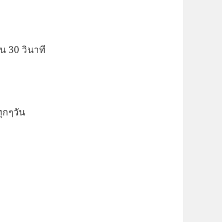
น 30 วินาที
ุกๆวัน