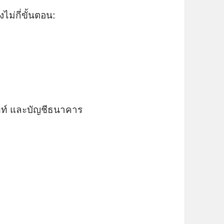
ม่กี่ขั้นตอน:
ศัพท์ และบัญชีธนาคาร