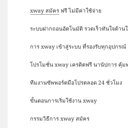
xway สมัคร
ฟรี ไม่มีค่าใช้จ่าย
ระบบฝากถอนอัตโนมัติ รวดเร็วทันใจด้านใ
การ xway เข้าสู่ระบบ ที่รองรับทุกอุปกรณ์
โปรโมชั่น xway เครดิตฟรี นานัปการ คุ้มท
ทีมงานซัพพอร์ตมือโปรตลอด 24 ชั่วโมง
ขั้นตอนการเริ่มใช้งาน xway
กรรมวิธีการ xway สมัคร