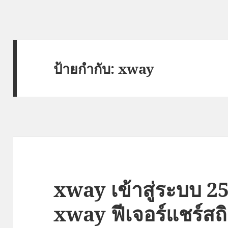
ป้ายกำกับ:
xway
xway เข้าสู่ระบบ 
xway ฟีเจอร์แชร์สถิ