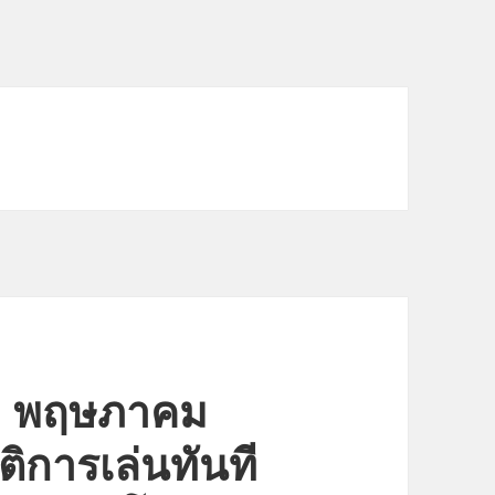
25 พฤษภาคม
ติการเล่นทันที