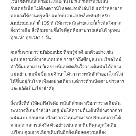
เว็บไซต์พนันกีฬาออนไลน์ผ่านโปรแกรมสำหรับเล่น
อินเตอร์เน็ต ไม่ต้องดาวน์โหลดแอปก็เล่นได้ แต่ว่าหลังจาก
ทดลองใช้งานครู่หนึ่ง ผมก็พบว่าแอปพลิเคชันสำหรับ
Android แล้วก็ iOS ทำให้การพนันง่ายและก็เร็วทันใจมาก
ยิ่งกว่าเดิม สิ่งที่ผมซาบซึ้งใจที่สุดคือสามารถเล่นได้ ทุกหน
ทุกแห่ง ทุกเวลา 1 วัน
ผมเริ่มจากการ ufabombx ที่ผมรู้จักดี ยกตัวอย่างเช่น
ฟุตบอลรวมทั้งบาสเกตบอล การเข้าถึงข้อมูลแบบเรียลไทม์
ทำให้ผมสามารถวิเคราะห์และตัดสินใจวางเดิมพันได้อย่าง
แม่นยำมากเพิ่มขึ้น ผมศึกษาได้ว่า การพนันกีฬาออนไลน์ไม่
ได้ขึ้นอยู่กับโชคเพียงอย่างเดียว แต่การตำหนิดตามข่าวสาร
และสถิติเป็นเรื่องสำคัญ
สิ่งหนึ่งที่ทำให้ผมพึงใจคือ พนันกีฬาสด หรือการวางเดิมพัน
ระหว่างที่เกมกำลังแข่งอยู่ มันให้ความตื่นเต้นที่ต่างจากการ
พนันแบบก่อนเกม เนื่องจากว่าคุณสามารถปรับแผนการได้
ตามสถานการณ์จริง ตัวอย่างเช่น หากทีมที่คุณถูกใจเสีย
เปรียบ คุณอาจเลือกเดิมพันอีกฝั่งเพื่อลดความเสี่ยง