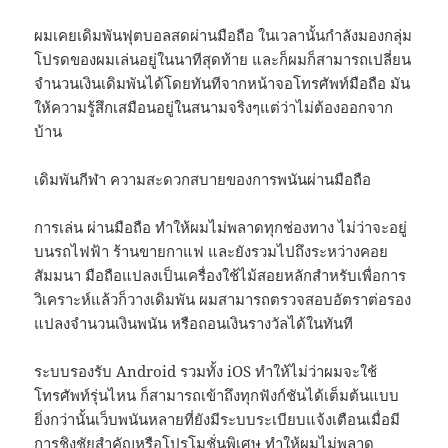
ผมเคยเดิมพันฟุตบอลสดผ่านมือถือ ในเวลานั้นกำลังมองกลุ่ม
โปรดของผมเล่นอยู่ในนาทีสุดท้าย และก็ผมก็สามารถเปลี่ยน
จำนวนเงินเดิมพันได้โดยทันทีจากหน้าจอโทรศัพท์มือถือ มัน
ให้ความรู้สึกเสมือนอยู่ในสนามจริงๆแต่ว่าไม่ต้องออกจาก
บ้าน
เดิมพันกีฬา ความสะดวกสบายของการพนันผ่านมือถือ
การเล่น ผ่านมือถือ ทำให้ผมไม่พลาดทุกช่องทาง ไม่ว่าจะอยู่
บนรถไฟฟ้า ร้านขายกาแฟ และยังรวมไปถึงระหว่างคอย
สัมมนา มือถือแปลงเป็นเครื่องใช้ไม้สอยหลักสำหรับเพื่อการ
วิเคราะห์แล้วก็วางเดิมพัน ผมสามารถตรวจสอบอัตราต่อรอง
แปลงจำนวนเงินพนัน หรือถอนเงินรางวัลได้ในทันที
ระบบรองรับ Android รวมทั้ง iOS ทำให้ไม่ว่าผมจะใช้
โทรศัพท์รุ่นไหน ก็สามารถเข้าถึงทุกฟังก์ชันได้เต็มต้นแบบ
ยิ่งกว่านั้นเว็บพนันหลายที่ยังมีระบบระเบียบแจ้งเตือนเมื่อมี
การชิงชัยสำคัญหรือโปรโมชั่นพิเศษ ทำให้ผมไม่พลาด