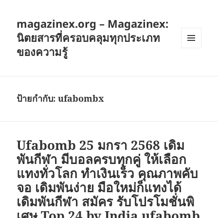
magazinex.org – Magazinex:
นิตยสารที่ครอบคลุมทุกประเภท
ของความรู้
เมนู
และวิด
เจ็ต
ป้ายกำกับ:
ufabombx
Ufabomb 25 มกรา 2568 เดิม
พันกีฬา มีบอลครบทุกคู่ ให้เลือก
แทงทั่วโลก ทำเงินเร็ว คุณภาพคับ
จอ เดิมพันง่าย มือใหม่ก็แทงได้
เดิมพันกีฬา สมัคร รับโปรโมชั่นพิ
เศษ Top 24 by India ufabomb