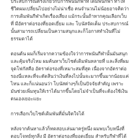
ประสบการณ์ตรงเกี่ยวกับการพนันกีฬาที่ เดิมพันกีฬา ทำให้
ชีวิตผมเปลี่ยนไปอย่างไม่น่าเชื่อ คนจำนวนไม่น้อยอาจคิดว่า
การเดิมพันกีฬาเกิดเรื่องเสี่ยง แม้กระนั้นถ้าหากคุณเลือกเว็บ
ที่ มีอัตราต่อรองที่ยอดเยี่ยม และ โบนัสจัดเต็ม ประสบการณ์
นั้นสามารถเปลี่ยนเป็นความสนุกและก็โอกาสทำเงินที่ไม่
ธรรมดาได้
ตอนต้น ผมก็เริ่มจากความข้องใจว่าการพนันกีฬานั้นมันสนุก
และคุ้มจริงไหม ผมค้นหาเว็บไซต์เดิมพันหลายที่ และสิ่งที่ผม
จุดโฟกัสคือ อัตราต่อรองที่เหมาะสมที่สุด เนื่องจากอัตราต่อ
รองนี่แหละที่จะตัดสินว่าเงินที่ลงไปนั้นจะมากขึ้นมากน้อยแค่
ไหน และก็แน่นอนว่า โบนัสต่างๆก็เป็นปัจจัยสำคัญ เพราะ
มันช่วยเพิ่มทุนให้เราได้มากขึ้นโดยไม่จำเป็นที่จะต้องใช้เงิน
ตนเองเยอะแยะ
การเลือกเว็บไซต์เดิมพันที่มั่นจิตใจได้
หลังจากค้นหาแล้วก็ทดสอบเล่นมาครู่หนึ่ง ผมพบเว็บหนึ่งที่
ตอบโจทย์ทุกสิ่ง มี อัตราต่อรองที่ยอดเยี่ยม สำหรับกีฬาที่ได้