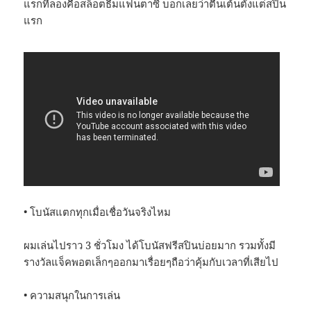
แรกที่ลองคือสล็อตธีมแฟนตาซี บอกเลยว่าตื่นเต้นตั้งแต่สปิน
แรก
• โบนัสแตกทุกเมื่อเชื่อวันจริงไหม
ผมเล่นไปราว 3 ชั่วโมง ได้โบนัสฟรีสปินบ่อยมาก รวมทั้งมี
รางวัลแจ็คพอตเล็กๆออกมาเรื่อยๆถือว่าคุ้มกับเวลาที่เสียไป
• ความสนุกในการเล่น