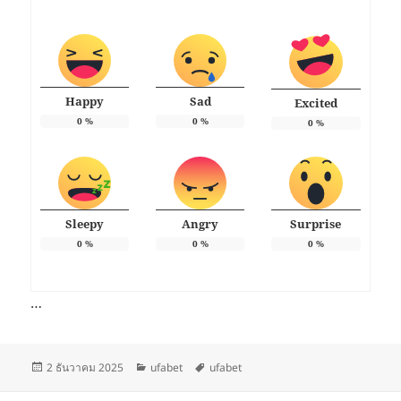
Happy
Sad
Excited
0
%
0
%
0
%
Sleepy
Angry
Surprise
0
%
0
%
0
%
…
เขียน
หมวด
ป้าย
2 ธันวาคม 2025
ufabet
ufabet
เมื่อ
หมู่
กำกับ