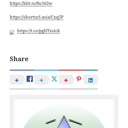
https://bitt.to/8u162w
https://shorturl.asia/Cxq5P
https://t.co/pgltTxstck
Share