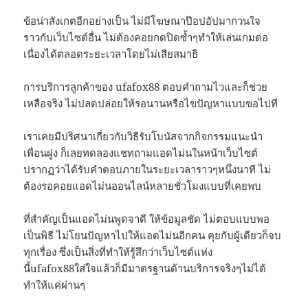
ข้อน่าสังเกตอีกอย่างเป็น ไม่มีโฆษณาป๊อปอัปมากวนใจ
ราวกับเว็บไซต์อื่น ไม่ต้องคอยกดปิดซ้ำๆทำให้เล่นเกมต่อ
เนื่องได้ตลอดระยะเวลาโดยไม่เสียสมาธิ
การบริการลูกค้าของ ufafox88 ตอบคำถามไวและก็ช่วย
เหลือจริง ไม่ปลดปล่อยให้รอนานหรือไขปัญหาแบบขอไปที
เราเคยมีปริศนาเกี่ยวกับวิธีรับโบนัสจากกิจกรรมแนะนำ
เพื่อนฝูง ก็เลยทดลองแชทถามแอดไม่นในหน้าเว็บไซต์
ปรากฏว่าได้รับคำตอบภายในระยะเวลาราวๆหนึ่งนาที ไม่
ต้องรอคอยแอดไม่นออนไลน์หลายชั่วโมงแบบที่เคยพบ
ที่สำคัญเป็นแอดไม่นพูดจาดี ให้ข้อมูลชัด ไม่ตอบแบบพอ
เป็นพิธี ไม่โยนปัญหาไปให้แอดไม่นอีกคน คุยกับผู้เดียวก็จบ
ทุกเรื่อง ซึ่งเป็นสิ่งที่ทำให้รู้สึกว่าเว็บไซต์แห่ง
นี้ufafox88ใส่ใจแล้วก็มีมาตรฐานด้านบริการจริงๆไม่ได้
ทำให้แค่ผ่านๆ