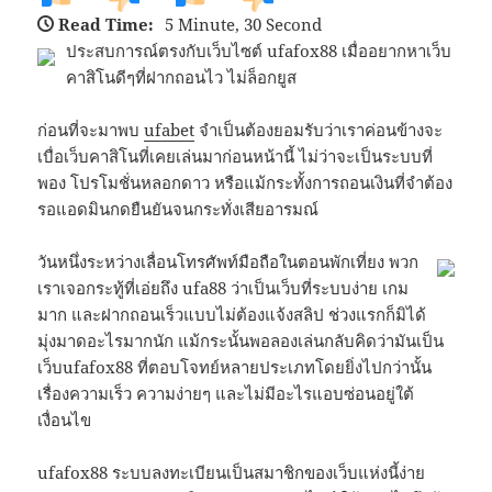
Read Time:
5 Minute, 30 Second
ประสบการณ์ตรงกับเว็บไซต์ ufafox88 เมื่ออยากหาเว็บ
คาสิโนดีๆที่ฝากถอนไว ไม่ล็อกยูส
ก่อนที่จะมาพบ
ufabet
จำเป็นต้องยอมรับว่าเราค่อนข้างจะ
เบื่อเว็บคาสิโนที่เคยเล่นมาก่อนหน้านี้ ไม่ว่าจะเป็นระบบที่
พอง โปรโมชั่นหลอกดาว หรือแม้กระทั้งการถอนเงินที่จำต้อง
รอแอดมินกดยืนยันจนกระทั่งเสียอารมณ์
วันหนึ่งระหว่างเลื่อนโทรศัพท์มือถือในตอนพักเที่ยง พวก
เราเจอกระทู้ที่เอ่ยถึง ufa88 ว่าเป็นเว็บที่ระบบง่าย เกม
มาก และฝากถอนเร็วแบบไม่ต้องแจ้งสลิป ช่วงแรกก็มิได้
มุ่งมาดอะไรมากนัก แม้กระนั้นพอลองเล่นกลับคิดว่ามันเป็น
เว็บufafox88 ที่ตอบโจทย์หลายประเภทโดยยิ่งไปกว่านั้น
เรื่องความเร็ว ความง่ายๆ และไม่มีอะไรแอบซ่อนอยู่ใต้
เงื่อนไข
ufafox88 ระบบลงทะเบียนเป็นสมาชิกของเว็บแห่งนี้ง่าย