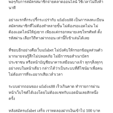
พอๆกับการสมัครสมาชิกจ่ายตลาดออนไลน์ ใช้เวลาไม่ถึงห้า
นาที
อย่างแรกที่กระปรี้กระเปร่ากับ ufafox88 เป็นการลงทะเบียน
สมัครสมาชิกที่ไม่ต้องทำหลายขั้น ไม่ต้องรอแอดไม่น ไม่
ต้องแอดไลน์ให้ยุ่งยาก เพียงแค่กรอกหมายเลขโทรศัพท์ ตั้ง
รหัสผ่าน เลือกวิถีทางฝากถอน เท่านี้ก็เข้าเล่นได้เลย
ที่ชอบอีกอย่างคือเว็บufabet ไม่บังคับให้กรอกข้อมูลส่วนตัว
มากมายจนรู้สึกไม่ปลอดภัย ไม่มีการขอสำเนาบัตร
ประชาชน หรือหน้าบัญชีธนาคารเสมือนบางเจ้า ทุกๆสิ่งทุกๆ
อย่างจบในหน้าเดียว กล่าวได้ว่าเป็นระบบที่ดีไซน์มาเพื่อคน
ไม่ต้องการที่จะอยากเสียเวล่ำเวลา
ระบบฝากถอนของ ufafox88 เร็วเกินคาด ทำรายการผ่าน
หน้าเว็บไซต์ได้เองโดยไม่ต้องแชทกับแอดมินเลยสักหนึ่ง
ครั้ง
หลังสมัครufabet เสร็จ เราทดลองฝากเงินเข้าไป 100 บาท