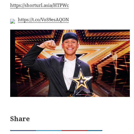
https://shorturl.asia/HTPWc
https://t.co/VoS9esAQON
Share