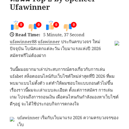
Ufawinner
0
0
0
0
Read Time:
5 Minute, 37 Second
ufawinner88
ufawinner
ประกันครบวงจร ใหม่
ปัจจุบัน โบนัสแตกแต่ละวัน เว็บมาแรงแห่งปี 2026
สมัครฟรีไม่ต้องฝาก
วันนี้ผมอยากมาเล่าประสบการณ์ตรงเกี่ยวกับการเล่น
ufabet สล็อตออนไลน์กับเว็บไซต์ใหม่ล่าสุดที่ปี 2026 ที่ผม
พบมาแบบไม่ตั้งตัว แต่ทำให้ผมชอบใจแบบถอนตัวไม่ขึ้น
เรื่องราวนี้ผมจะเล่าแบบละเอียด ตั้งแต่การสมัคร การเล่น
เกม ไปจนถึงการถอนเงิน เผื่อคนไหนกันกำลังมองหาเว็บไซต์
ดีๆอยู่ จะได้ใช้ประกอบกิจการตกลงใจ
ufawinner เริ่มกับเว็บมาแรง 2026 ความครบวงจรของ
เว็บ