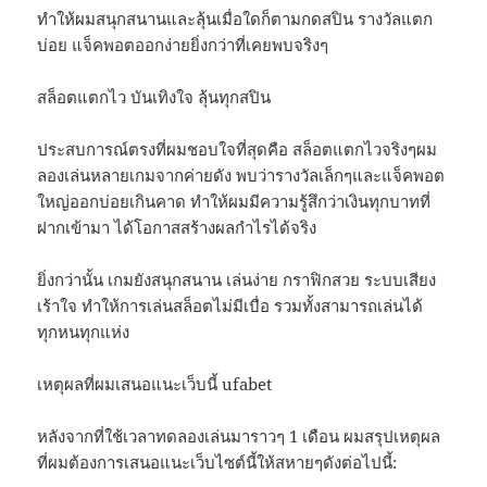
ทำให้ผมสนุกสนานและลุ้นเมื่อใดก็ตามกดสปิน รางวัลแตก
บ่อย แจ็คพอตออกง่ายยิ่งกว่าที่เคยพบจริงๆ
สล็อตแตกไว บันเทิงใจ ลุ้นทุกสปิน
ประสบการณ์ตรงที่ผมชอบใจที่สุดคือ สล็อตแตกไวจริงๆผม
ลองเล่นหลายเกมจากค่ายดัง พบว่ารางวัลเล็กๆและแจ็คพอต
ใหญ่ออกบ่อยเกินคาด ทำให้ผมมีความรู้สึกว่าเงินทุกบาทที่
ฝากเข้ามา ได้โอกาสสร้างผลกำไรได้จริง
ยิ่งกว่านั้น เกมยังสนุกสนาน เล่นง่าย กราฟิกสวย ระบบเสียง
เร้าใจ ทำให้การเล่นสล็อตไม่มีเบื่อ รวมทั้งสามารถเล่นได้
ทุกหนทุกแห่ง
เหตุผลที่ผมเสนอแนะเว็บนี้ ufabet
หลังจากที่ใช้เวลาทดลองเล่นมาราวๆ 1 เดือน ผมสรุปเหตุผล
ที่ผมต้องการเสนอแนะเว็บไซต์นี้ให้สหายๆดังต่อไปนี้: