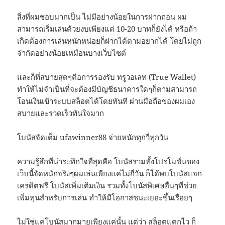
สิ่งที่ผมชอบมากเป็น ไม่มีอย่างน้อยในการฝากถอน ผม
สามารถเริ่มเล่นด้วยงบเพียงแต่ 10-20 บาทก็ยังได้ หรือถ้า
เกิดต้องการเล่นหนักหน่อยก็ฝากได้ตามอยากได้ โดยไม่ถูก
จำกัดอย่างน้อยเหมือนบางเว็บไซต์
และก็ที่สบายสุดๆคือการรองรับ ทรูวอเลท (True Wallet)
ทำให้ไม่จำเป็นที่จะต้องมีบัญชีธนาคารใดๆก็ตามสามารถ
โอนเงินเข้าระบบสล็อตได้โดยทันที ผ่านมือถือของผมเอง
สบายและรวดเร็วทันใจมาก
โบนัสจัดเต็ม ufawinner88 จ่ายหนักทุกวี่ทุกวัน
ความรู้สึกที่น่าระทึกใจที่สุดคือ โบนัสรวมทั้งโปรโมชั่นของ
เว็บนี้จัดหนักจริงๆผมเล่นเพียงแค่ไม่กี่วัน ก็ได้พบโบนัสแจก
เครดิตฟรี โบนัสเพิ่มเติมเงิน รวมทั้งโบนัสพิเศษอื่นๆที่ช่วย
เพิ่มทุนสำหรับการเล่น ทำให้มีโอกาสชนะเยอะขึ้นเรื่อยๆ
ไม่ใช่แค่โบนัสมากมายเพียงแค่นั้น แต่ว่า สล็อตแตกไว ก็