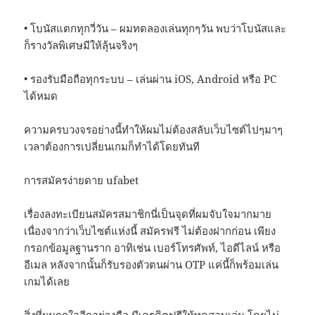
• โบนัสแตกทุกวี่วัน – ผมทดลองเล่นทุกๆวัน พบว่าโบนัสและ
ก็รางวัลพิเศษมีให้ลุ้นจริงๆ
• รองรับมือถือทุกระบบ – เล่นผ่าน iOS, Android หรือ PC
ได้หมด
ความครบวงจรอย่างนี้ทำให้ผมไม่ต้องสลับเว็บไซต์ไปๆมาๆ
เวลาต้องการเปลี่ยนเกมก็ทำได้โดยทันที
การสมัครง่ายดาย ufabet
เรื่องลงทะเบียนสมัครสมาชิกนี่เป็นจุดที่ผมจับใจมากมาย
เนื่องจากว่าเว็บไซต์แห่งนี้ สมัครฟรี ไม่ต้องฝากก่อน เพียง
กรอกข้อมูลฐานราก อาทิเช่น เบอร์โทรศัพท์, ไอดีไลน์ หรือ
อีเมล หลังจากนั้นก็รับรองตัวตนผ่าน OTP แค่นี้ก็พร้อมเล่น
เกมได้เลย