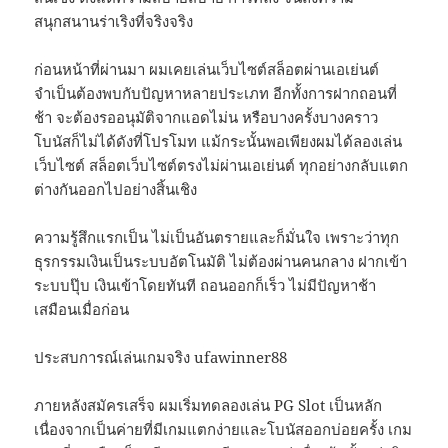
สนุกสนานร่าเริงที่จริงจริง
ก่อนหน้าที่ผ่านมา ผมเคยเล่นเว็บไซต์สล็อตผ่านเอเย่นต์
จำเป็นต้องพบกับปัญหาหลายประเภท อีกทั้งการฝากถอนที่
ช้า จะต้องรออนุมัติจากแอดไม่น หรือบางครั้งบางคราว
โบนัสก็ไม่ได้ดังที่โปรโมท แม้กระนั้นพอเพียงผมได้ลองเล่น
เว็บไซต์ สล็อตเว็บไซต์ตรงไม่ผ่านเอเย่นต์ ทุกอย่างกลับแตก
ต่างกันออกไปอย่างสิ้นเชิง
ความรู้สึกแรกเป็น ไม่เป็นอันตรายและก็มั่นใจ เพราะว่าทุก
ธุรกรรมเงินเป็นระบบอัตโนมัติ ไม่ต้องผ่านคนกลาง ฝากเข้า
ระบบปุ๊บ เงินเข้าโดยทันที ถอนออกก็เร็ว ไม่มีปัญหาช้า
เสมือนเมื่อก่อน
ประสบการณ์เล่นเกมจริง ufawinner88
ภายหลังสมัครเสร็จ ผมเริ่มทดลองเล่น PG Slot เป็นหลัก
เนื่องจากเป็นค่ายที่มีเกมแตกง่ายและโบนัสออกบ่อยครั้ง เกม