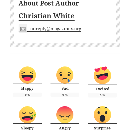
About Post Author
Christian White
noreply@magazinex.org
Happy
Sad
Excited
0
%
0
%
0
%
Sleepy
Angry
Surprise