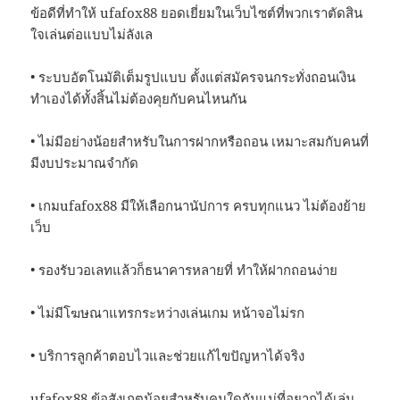
ข้อดีที่ทำให้ ufafox88 ยอดเยี่ยมในเว็บไซต์ที่พวกเราตัดสิน
ใจเล่นต่อแบบไม่ลังเล
• ระบบอัตโนมัติเต็มรูปแบบ ตั้งแต่สมัครจนกระทั่งถอนเงิน
ทำเองได้ทั้งสิ้นไม่ต้องคุยกับคนไหนกัน
• ไม่มีอย่างน้อยสำหรับในการฝากหรือถอน เหมาะสมกับคนที่
มีงบประมาณจำกัด
• เกมufafox88 มีให้เลือกนานัปการ ครบทุกแนว ไม่ต้องย้าย
เว็บ
• รองรับวอเลทแล้วก็ธนาคารหลายที่ ทำให้ฝากถอนง่าย
• ไม่มีโฆษณาแทรกระหว่างเล่นเกม หน้าจอไม่รก
• บริการลูกค้าตอบไวและช่วยแก้ไขปัญหาได้จริง
ufafox88 ข้อสังเกตน้อยสำหรับคนใดกันแน่ที่อยากได้เล่น