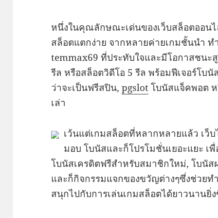
หนึ่งในคุณลักษณะเด่นของเว็บสล็อตออนไ
สล็อตแตกง่าย จากหลายค่ายเกมชั้นนำ ทำใ
temmax69 ที่ประทับใจและมีโอกาสชนะสู
รีล หรือสล็อตวิดีโอ 5 รีล พร้อมฟีเจอร์โบน
ว่าจะเป็นฟรีสปิน,
pgslot
โบนัสแจ็คพอต หรื
เล่า
เว้นแต่เกมสล็อตที่หลากหลายแล้ว เว็
มอบ โบนัสและก็โปรโมชั่นเยอะแยะ เพื่อเ
โบนัสเครดิตฟรีสำหรับสมาชิกใหม่, โบนัสฝ
และก็กิจกรรมแจกของขวัญต่างๆซึ่งช่วยทำใ
สนุกไปกับการเล่นเกมสล็อตได้ยาวนานยิ่งข