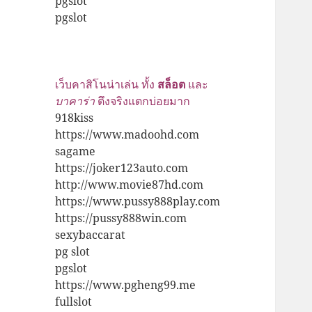
pgslot
pgslot
เว็บคาสิโนน่าเล่น ทั้ง
สล็อต
และ
บาคาร่า
ตึงจริงแตกบ่อยมาก
918kiss
https://www.madoohd.com
sagame
https://joker123auto.com
http://www.movie87hd.com
https://www.pussy888play.com
https://pussy888win.com
sexybaccarat
pg slot
pgslot
https://www.pgheng99.me
fullslot