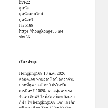
live22
ดูหนัง
ดูหนังออนไลน์
ดูหนังฟรี
faro168
https://hongkong456.me
slot66
เรื่องล่าสุด
Hengjing168 13 ส.ค. 2026
สล็อต168 หวยออนไลน์ อัตราจ่าย
มากที่สุด ของไทย โปรโมชั่น
เครดิตฟรี 100% กล่องสุ่มเฮงเฮง
รับเครดิตฟรี ไลฟ์สด สล็อต ยิงปลา
กีฬา ไพ่ hengjing168 แจก เครดิต