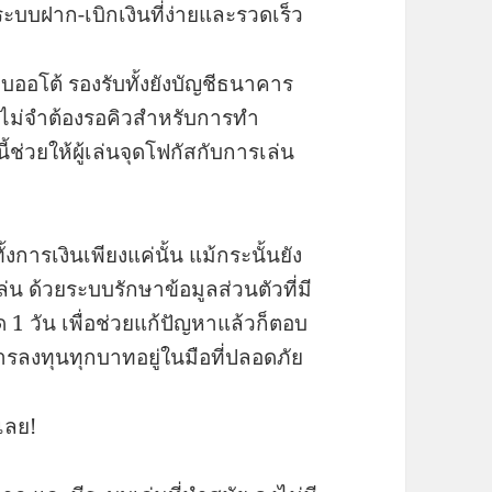
 ระบบฝาก-เบิกเงินที่ง่ายและรวดเร็ว
อโต้ รองรับทั้งยังบัญชีธนาคาร
ะไม่จำต้องรอคิวสำหรับการทำ
้ช่วยให้ผู้เล่นจุดโฟกัสกับการเล่น
ั้งการเงินเพียงแค่นั้น แม้กระนั้นยัง
น ด้วยระบบรักษาข้อมูลส่วนตัวที่มี
1 วัน เพื่อช่วยแก้ปัญหาแล้วก็ตอบ
การลงทุนทุกบาทอยู่ในมือที่ปลอดภัย
เลย!