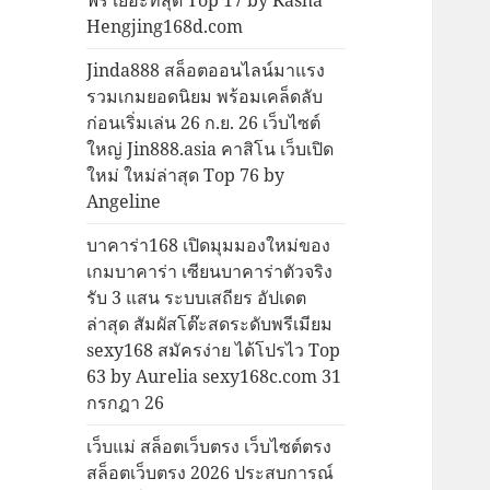
ฟรี เยอะที่สุด Top 17 by Kasha
Hengjing168d.com
Jinda888 สล็อตออนไลน์มาแรง
รวมเกมยอดนิยม พร้อมเคล็ดลับ
ก่อนเริ่มเล่น 26 ก.ย. 26 เว็บไซต์
ใหญ่ Jin888.asia คาสิโน เว็บเปิด
ใหม่ ใหม่ล่าสุด Top 76 by
Angeline
บาคาร่า168 เปิดมุมมองใหม่ของ
เกมบาคาร่า เซียนบาคาร่าตัวจริง
รับ 3 แสน ระบบเสถียร อัปเดต
ล่าสุด สัมผัสโต๊ะสดระดับพรีเมียม
sexy168 สมัครง่าย ได้โปรไว Top
63 by Aurelia sexy168c.com 31
กรกฎา 26
เว็บแม่ สล็อตเว็บตรง เว็บไซต์ตรง
สล็อตเว็บตรง 2026 ประสบการณ์