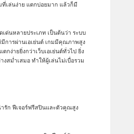
่เล่นง่าย แตกบ่อยมาก แล้วก็มี
จุดเด่นหลายประเภท เป็นต้นว่า ระบบ
มีการผ่านเอเย่นต์ เกมมีคุณภาพสูง
่ายยิ่งกว่าเว็บเอเย่นต์ทั่วไป ยิ่ง
างสม่ำเสมอ ทำให้ผู้เล่นไม่เบื่อรวม
ัก ฟีเจอร์ฟรีสปินและตัวคูณสูง