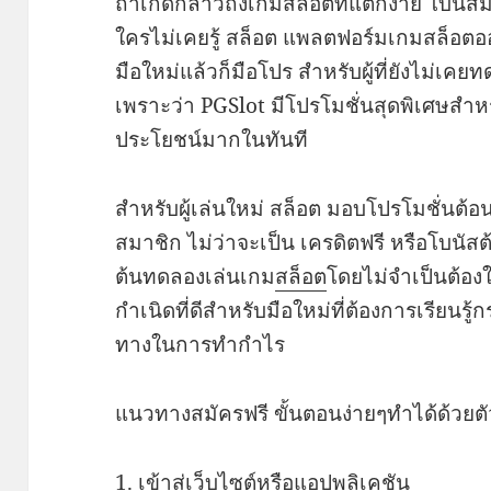
ถ้าเกิดกล่าวถึงเกมสล็อตที่แตกง่าย โบนัส
ใครไม่เคยรู้ สล็อต แพลตฟอร์มเกมสล็อตออนไ
มือใหม่แล้วก็มือโปร สำหรับผู้ที่ยังไม่เคยท
เพราะว่า PGSlot มีโปรโมชั่นสุดพิเศษสำหรั
ประโยชน์มากในทันที
สำหรับผู้เล่นใหม่ สล็อต มอบโปรโมชั่นต้อ
สมาชิก ไม่ว่าจะเป็น เครดิตฟรี หรือโบนัสต้
ต้นทดลองเล่นเกม
สล็อต
โดยไม่จำเป็นต้องใช
กำเนิดที่ดีสำหรับมือใหม่ที่ต้องการเรียนรู้
ทางในการทำกำไร
แนวทางสมัครฟรี ขั้นตอนง่ายๆทำได้ด้วยตั
1. เข้าสู่เว็บไซต์หรือแอปพลิเคชัน