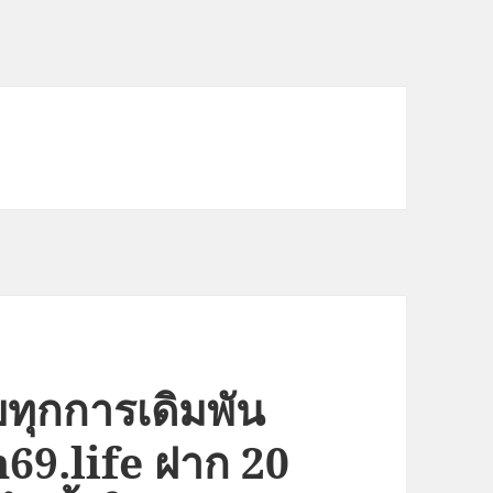
บทุกการเดิมพัน
69.life ฝาก 20