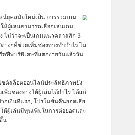
ลน์ยุคสมัยใหม่เป็น การรวมเกม
ห้ผู้เล่นสามารถเลือกเล่นเกม
ง ไม่ว่าจะเป็นเกมแนวคลาสสิก 3
ัสต่างๆที่ช่วยเพิ่มช่องทางทำกำไร ไม่
อฟีพบร์พิเศษที่แตกง่ายวันแล้ววัน
บไซต์สล็อตออนไลน์ประสิทธิภาพยัง
พิ่มช่องทางให้ผู้เล่นได้กำไร ได้แก่
ากเงินทีแรก, โปรโมชั่นคืนยอดเสีย
ห้ผู้เล่นมีทุนเพิ่มในการต่อยอดและ
ึ้น