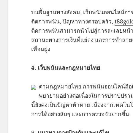
บนพื้นฐานทางสังคม, เว็บพนันออนไลน์อา
ติดการพนัน, ปัญหาทางครอบครัว,
t88gol
ติดการพนันสามารถนำไปสู่การละเลยหน้า
สถานะทางการเงินที่แย่ลง และการทำลาย
เพื่อนฝูง
4. เว็บพนันและกฎหมายไทย
ตามกฎหมายไทย การพนันออนไลน์ถือเป็
พยายามอย่างต่อเนื่องในการปราบปรามเว
นี้ยังคงเป็นปัญหาท้าทาย เนื่องจากเทคโนโ
การได้อย่างลับๆ และการตรวจจับยากขึ้น
5. แนวทางการป้องกันและแก้ไข