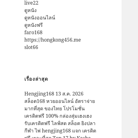
live22
ดูหนัง
ดูหนังออนไลน์
ดูหนังฟรี
faro168
https://hongkong456.me
slot66
เรื่องล่าสุด
Hengjing168 13 ส.ค. 2026
สล็อต168 หวยออนไลน์ อัตราจ่าย
มากที่สุด ของไทย โปรโมชั่น
เครดิตฟรี 100% กล่องสุ่มเฮงเฮง
รับเครดิตฟรี ไลฟ์สด สล็อต ยิงปลา
กีฬา ไพ่ hengjing168 แจก เครดิต