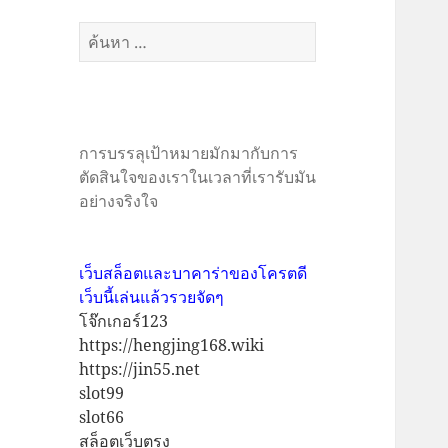
ค้นหา
สำหรับ:
การบรรลุเป้าหมายมักมากับการ
ตัดสินใจของเราในเวลาที่เรารับมัน
อย่างจริงใจ
เว็บสล็อตและบาคาร่าของโครตดี
เว็บนี้เล่นแล้วรวยจัดๆ
โจ๊กเกอร์123
https://hengjing168.wiki
https://jin55.net
slot99
slot66
สล็อตเว็บตรง