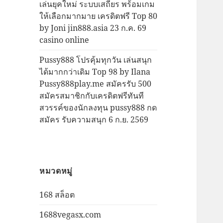
เล่นยุคใหม่ ระบบเสถียร พร้อมเกม
ให้เลือกมากมาย เครดิตฟรี Top 80
by Joni jin888.asia 23 ก.ค. 69
casino online
Pussy888 โปรคุ้มทุกวัน เล่นสนุก
ได้มากกว่าเดิม Top 98 by Ilana
Pussy888play.me สมัครรับ 500
สมัครสมาชิกกับเครดิตฟรีทันที
สวรรค์ของนักลงทุน pussy888 กด
สมัคร รับความสนุก 6 ก.ย. 2569
หมวดหมู่
168 สล็อต
1688vegasx.com