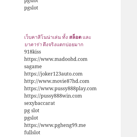
pgslot
pgslot
เว็บคาสิโนน่าเล่น ทั้ง
สล็อต
และ
บาคาร่า
ตึงจริงแตกบ่อยมาก
918kiss
https://www.madoohd.com
sagame
https://joker123auto.com
http://www.movie87hd.com
https://www.pussy888play.com
https://pussy888win.com
sexybaccarat
pg slot
pgslot
https://www.pgheng99.me
fullslot