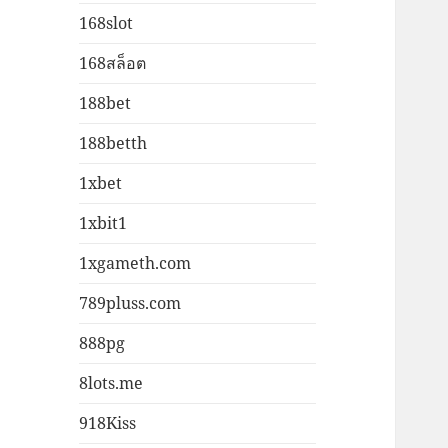
168slot
168สล็อต
188bet
188betth
1xbet
1xbit1
1xgameth.com
789pluss.com
888pg
8lots.me
918Kiss