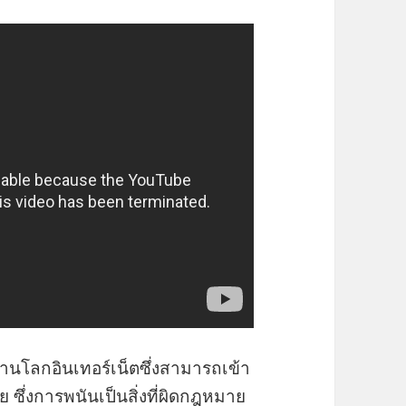
่านโลกอินเทอร์เน็ตซึ่งสามารถเข้า
 ซึ่งการพนันเป็นสิ่งที่ผิดกฎหมาย