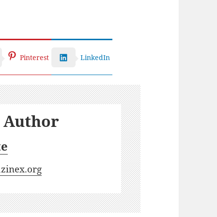
LinkedIn
Pinterest
 Author
te
zinex.org