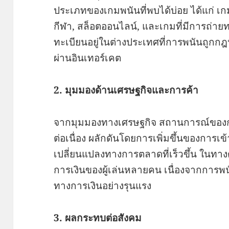
ประเภทของเกมพนันที่พบได้บ่อย ได้แก่ เ
กีฬา, สล็อตออนไลน์, และเกมที่มีการถ่ายทอ
ทะเบียนอยู่ในต่างประเทศที่การพนันถู
ผ่านอินเทอร์เคต
2. มุมมองด้านเศรษฐกิจและการค้า
จากมุมมองทางเศรษฐกิจ สถานการณ์ของก
ต่อเนื่อง ผลักดันโดยการเพิ่มขึ้นของการเข
เปลี่ยนแปลงทางการตลาดที่เร็วขึ้น ในทา
การเงินของผู้เล่นหลายคน เนื่องจากการพน
ทางการเงินอย่างรุนแรง
3. ผลกระทบต่อสังคม