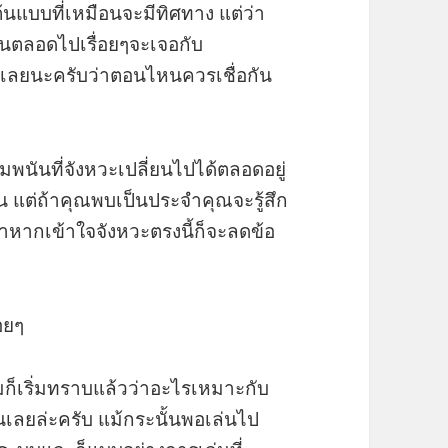
นแบบที่เหมือนจะมีทิศทาง แต่ว่า
เล่นตลอดไปเรื่อยๆจะเจอกับ
เลยนะครับว่าตอนไหนควรเชื่อกัน
เกมพนันที่จังหวะเปลี่ยนไปได้ตลอดอยู่
จน แต่ถ้าคุณพบเป็นประจำคุณจะรู้สึก
้าหากเข้าใจจังหวะตรงนี้ก็จะลดข้อ
อยๆ
ก็เริ่มทราบแล้วว่าอะไรเหมาะกับ
เลยล่ะครับ แม้กระนั้นพอเล่นไป