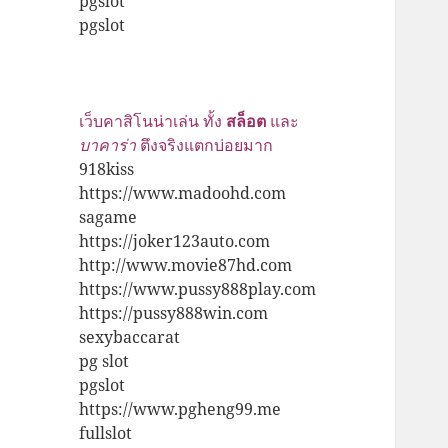
pgslot
pgslot
เว็บคาสิโนน่าเล่น ทั้ง
สล็อต
และ
บาคาร่า
ตึงจริงแตกบ่อยมาก
918kiss
https://www.madoohd.com
sagame
https://joker123auto.com
http://www.movie87hd.com
https://www.pussy888play.com
https://pussy888win.com
sexybaccarat
pg slot
pgslot
https://www.pgheng99.me
fullslot