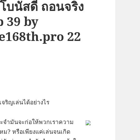
 โบนัสดี ถอนจริง
op 39 by
e168th.pro 22
จริญเล่นได้อย่างไร
ระจำมันจะก่อให้พวกเราความ
ไหม? หรือเพียงแค่เล่นจนเกิด