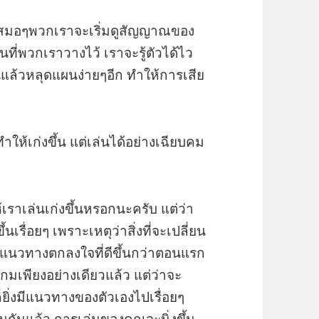
เสมอๆพวกเราจะเริ่มดูสัญญาณของ
ที่พวกเราวางไว้ เราจะรู้ตัวได้ไว
นแล้วหลุดแผนง่ายๆอีก ทำให้การเสีย
ำให้เก่งขึ้น แต่เล่นได้อย่างเฉียบคม
เราเล่นเก่งขึ้นหรอกนะครับ แต่ว่า
เรื่อยๆ เพราะเหตุว่าสิ่งที่จะเปลี่ยน
ือแนวทางตกลงใจที่ดีขึ้นกว่าตอนแรก
มเพียงอย่างเดียวแล้ว แต่ว่าจะ
ยิ่งมีแนวทางของตัวเองไปเรื่อยๆ
วมกันแล้ว การเล่นของคุณจะนิ่งขึ้น