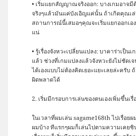
• เริ่มแยกสัญญาณจริงออก: บางเกมอาจมีต้
จริงๆแล้วมันแค่บังเอิญแค่นั้น ถ้าเกิดคุณ
สถานการณ์นี้เสมอๆคุณจะเริ่มแยกออกเอง
แน่
• รู้เรื่องจังหวะเปลี่ยนแปลง: บาคาร่าเป็น
แล้ว ช่วงที่เกมแปลงแล้วจังหวะยังไม่ชัดเ
ได้เองแบบไม่ต้องคิดเยอะแยะเลยล่ะครับ ถ
ผิดพลาดได้
2. เริ่มมีกรอบการเล่นของตนเองเพิ่มขึ้นเรื่
ในเวลาที่ผมเล่น sagame168th ไปเรื่อยผม
ผมบ้าง ทีแรกๆผมก็เล่นไปตามความเคยชิน