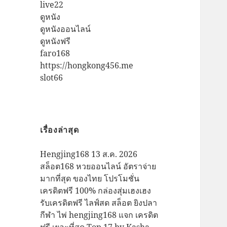
live22
ดูหนัง
ดูหนังออนไลน์
ดูหนังฟรี
faro168
https://hongkong456.me
slot66
เรื่องล่าสุด
Hengjing168 13 ส.ค. 2026
สล็อต168 หวยออนไลน์ อัตราจ่าย
มากที่สุด ของไทย โปรโมชั่น
เครดิตฟรี 100% กล่องสุ่มเฮงเฮง
รับเครดิตฟรี ไลฟ์สด สล็อต ยิงปลา
กีฬา ไพ่ hengjing168 แจก เครดิต