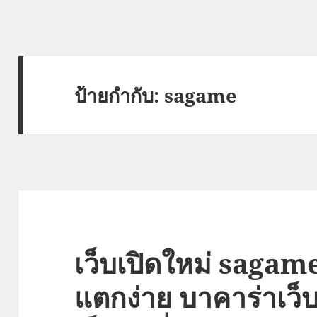
ป้ายกำกับ:
sagame
เว็บเปิดใหม่ sagam
แตกง่าย บาคาร่าเว