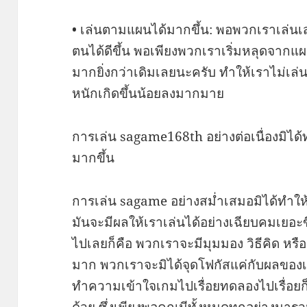
• เล่นตามแผนได้มากขึ้น: พอพวกเราเล่น
ตนได้ดีขึ้น พอเพียงพวกเราเริ่มหลุดจากแผน
มากยิ่งกว่าเดิมเลยนะครับ ทำให้เราไม่เล่
หนักเกิดขึ้นน้อยลงมากมาย
การเล่น sagame168th อย่างต่อเนื่องมิได้ท
มากขึ้น
การเล่น sagame อย่างสม่ำเสมอมิได้ทำให้
มันจะมีผลให้เราเล่นได้อย่างเฉียบคมเยอะขึ้น
ไปเลยก็คือ พวกเราจะมีมุมมอง วิธีคิด หร
มาก พวกเราจะมิได้จุดโฟกัสแค่กับผลของเก
ทำความเข้าใจเกมไปเรื่อยทดลองไปเรื่อยก็
ด้วย ซึ่งเพียงพอคุณมีทั้งหมดทุกอย่างมาร