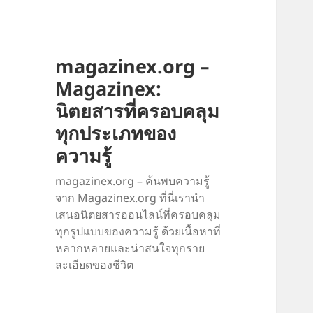
magazinex.org –
Magazinex:
นิตยสารที่ครอบคลุม
ทุกประเภทของ
ความรู้
magazinex.org – ค้นพบความรู้
จาก Magazinex.org ที่นี่เรานำ
เสนอนิตยสารออนไลน์ที่ครอบคลุม
ทุกรูปแบบของความรู้ ด้วยเนื้อหาที่
หลากหลายและน่าสนใจทุกราย
ละเอียดของชีวิต