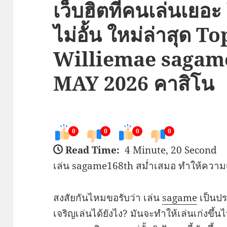
เว็บฮิตที่คนเล่นเยอะ
ไม่อั้น ใหม่ล่าสุด T
Williemae sagam
MAY 2026 คาสิโน
0
0
0
0
Read Time:
4 Minute, 20 Second
เล่น sagame168th สม่ำเสมอ ทำให้ความเ
สงสัยกันไหมขอรับว่า เล่น
sagame
เป็นป
เจริญเล่นได้ยังไง? มันจะทำให้เล่นเก่งขึ้น