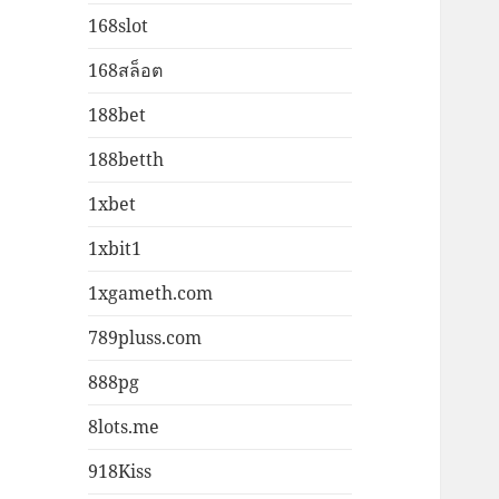
168slot
168สล็อต
188bet
188betth
1xbet
1xbit1
1xgameth.com
789pluss.com
888pg
8lots.me
918Kiss