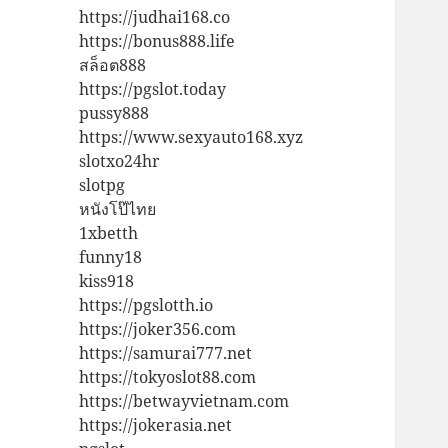
https://judhai168.co
https://bonus888.life
สล็อต888
https://pgslot.today
pussy888
https://www.sexyauto168.xyz
slotxo24hr
slotpg
หนังโป๊ไทย
1xbetth
funny18
kiss918
https://pgslotth.io
https://joker356.com
https://samurai777.net
https://tokyoslot88.com
https://betwayvietnam.com
https://jokerasia.net