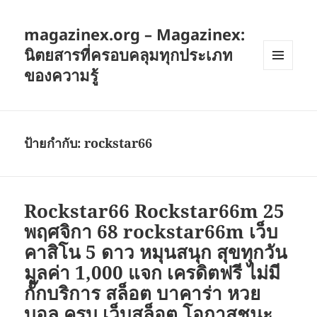
magazinex.org – Magazinex:
นิตยสารที่ครอบคลุมทุกประเภท
ของความรู้
เมนู
และวิด
เจ็ต
ป้ายกำกับ:
rockstar66
Rockstar66 Rockstar66m 25
พฤศจิกา 68 rockstar66m เว็บ
คาสิโน 5 ดาว หมุนสนุก สุขทุกวัน
มูลค่า 1,000 แจก เครดิตฟรี ไม่มี
กั๊กบริการ สล็อต บาคาร่า หวย
บอล ครบ เว็บสล็อต โอกาสชนะ