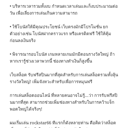
• บริหารเวลารวมทั้งงบ กำหนดเวลาเล่นและก็งบประมาณต่อ
วัน เพื่อเลี่ยงการเล่นเกินความสามารถ
• ใช้โบนัสให้มีคุณประโยชน์ เว็บตรงมักมีโปรโมชั่น ยก
ตัวอย่างเช่น โบนัสฝากคราวแรก หรือเครดิตฟรี ใช้ให้คุ้ม
ก่อนลงเงินจริง
• พิจารณารอบโบนัส เกมหลายเกมมักมีตอนรางวัลใหญ่ ถ้า
หากเรารู้ช่วงเวลาพวกนี้ ช่องทางทำเงินก็สูงขึ้น
เว็บสล็อต รับฟรีสปินมากที่สุดสำหรับการเล่นสล็อตรวมทั้งลุ้น
รางวัลใหญ่! เพิ่มจังหวะสำหรับเพื่อการหมุนฟรี
การเล่นสล็อตออนไลน์ ที่หลายคนอาจไม่รู้…ว่า การรับฟรีสปิ
นมากที่สุด สามารถช่วยเพิ่มช่องทางสำหรับในการคว้าแจ็ก
พอตใหญ่ได้จริงๆ!
ผมเริ่มเล่น rockstar66 ทีแรกก็ดังหลายท่าน คือคิดว่าสล็อต