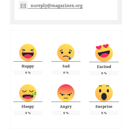
noreply@magazinex.org
Happy
Sad
Excited
0
%
0
%
0
%
Sleepy
Angry
Surprise
0
%
0
%
0
%