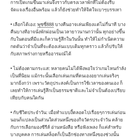
การเปิดเกมขึ้นมาเล่นจึงราวกับตรงเวลาพักที่ไม่ต้องรีบ
จัดแจงเรื่องอื่นพร้อม แล้วก็ยังช่วยทำให้จิตใจเบาๆบรรเทา
• เลือกได้เอง:
พุซซี่888
บางคืนอาจเล่นเพียงแต่ไม่กี่นาที บาง
คืนบางทีอาจนั่งพักผ่อนเป็นเวลายาวนานกว่านั้น ทุกอย่างขึ้น
กับในตอนที่มีและก็ความรู้สึกในวันนั้น ทำให้ไม่กำเนิดความ
กดดันว่าจำเป็นที่จะต้องเล่นแบบเดิมทุกคราว แล้วก็ปรับให้
กับสภาพร่างกายหรืออารมณ์ได้
• ไม่ต้องตามกระแส: หลายคนไม่ได้พึงพอใจว่าเกมไหนกำลัง
เป็นที่นิยม แม้กระนั้นเลือกเล่นเกมที่ตนเองอยากเล่นจริงๆ
มากยิ่งกว่า เพราะวัตถุประสงค์เป็นการใช้เวลาของตนเอง ก็
เลยทำให้การเล่นรู้สึกเป็นธรรมชาติและไม่จำเป็นต้องเปรียบ
เทียบกับคนใดกัน
• กับชีวิตประจำวัน: เมื่อทำแบบงี้ตลอดไปเรื่อยๆการเล่นก่อน
นอนก็แปลงเป็นส่วนใดส่วนหนึ่งของกิจวัตรประจำวัน คล้าย
กับการเลือกมองซีรีส์ อ่านหนังสือ หรือฟังเพลง ก็แค่สำหรับ
บางบุคคล การเล่นสล็อตก็เป็นอีกช่องทางหนึ่งของช่วงนั้น