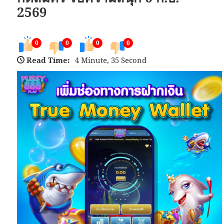
2569
0
0
0
0
Read Time:
4 Minute, 35 Second