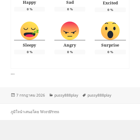
Happy
Sad
Excited
0
%
0
%
0
%
Sleepy
Angry
Surprise
0
%
0
%
0
%
…
เขียน
หมวด
ป้าย
7 กรกฎาคม 2026
pussy888play
pussy888play
เมื่อ
หมู่
กำกับ
ภูมิใจนำเสนอโดย WordPress