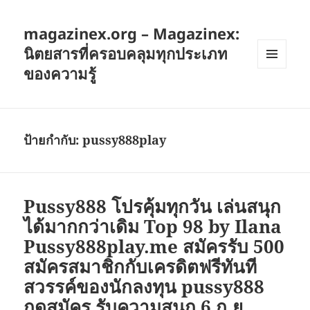
magazinex.org – Magazinex:
นิตยสารที่ครอบคลุมทุกประเภท
ของความรู้
เมนู
และวิด
เจ็ต
ป้ายกำกับ:
pussy888play
Pussy888 โปรคุ้มทุกวัน เล่นสนุก
ได้มากกว่าเดิม Top 98 by Ilana
Pussy888play.me สมัครรับ 500
สมัครสมาชิกกับเครดิตฟรีทันที
สวรรค์ของนักลงทุน pussy888
กดสมัคร รับความสนุก 6 ก.ย.