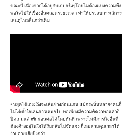
ขณะนี้ เนื่องจากได้อยู่กับเกมจริงๆโดยไม่ต้องแบ่งความพึง
พอใจไปให้เรื่องอื่นตลอดระยะเวลา ทำให้ประสบการณ์การ
เล่นดูไหลลื่นกว่าเดิม
• หยุดได้เอง: ถึงจะเล่นช่วงก่อนนอน แม้กระนั้นหลายๆคนก็
ไม่ได้ตั้งใจเล่นยาวเสมอไป พอเพียงมีความคิดว่าพอแล้วก็
ปิดเกมแล้วพักผ่อนต่อได้โดยทันที เพราะไม่มีภารกิจอื่นที่
ต้องค้างอยู่ในใจให้รีบกลับไปจัดแจง ก็เลยควบคุมเวลาได้
ง่ายดายเสียยิ่งกว่า