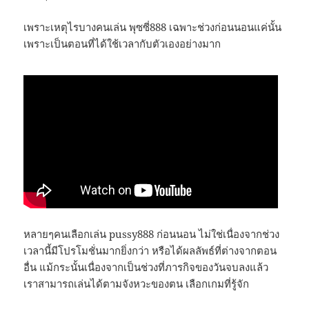
เพราะเหตุไรบางคนเล่น พุซซี่888 เฉพาะช่วงก่อนนอนแค่นั้น
เพราะเป็นตอนที่ได้ใช้เวลากับตัวเองอย่างมาก
หลายๆคนเลือกเล่น pussy888 ก่อนนอน ไม่ใช่เนื่องจากช่วง
เวลานี้มีโปรโมชั่นมากยิ่งกว่า หรือได้ผลลัพธ์ที่ต่างจากตอน
อื่น แม้กระนั้นเนื่องจากเป็นช่วงที่ภารกิจของวันจบลงแล้ว
เราสามารถเล่นได้ตามจังหวะของตน เลือกเกมที่รู้จัก