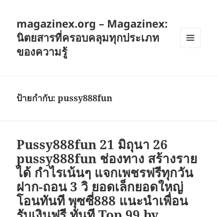
magazinex.org – Magazinex:
นิตยสารที่ครอบคลุมทุกประเภท
ของความรู้
เมนู
และวิด
เจ็ต
ป้ายกำกับ:
pussy888fun
Pussy888fun 21 มิถุนา 26
pussy888fun ช่องทาง สร้างราย
ได้ กำไรเน้นๆ แจกเพชรฟรีทุกวัน
ฝาก-ถอน 3 วิ ยอดเล็กยอดใหญ่
โอนทันที พุซซี่888 แนะนำเพื่อน
รับเงินฟรี ทันที Top 99 by