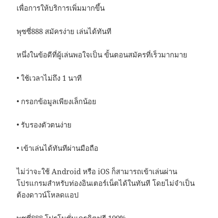
เพื่อการให้บริการเพิ่มมากขึ้น
พุซซี่888 สมัครง่าย เล่นได้ทันที
หนึ่งในข้อดีที่ผู้เล่นพอใจเป็น ขั้นตอนสมัครที่เร็วมากมาย
• ใช้เวลาไม่ถึง 1 นาที
• กรอกข้อมูลเพียงเล็กน้อย
• รับรองตัวตนง่าย
• เข้าเล่นได้ทันทีผ่านมือถือ
ไม่ว่าจะใช้ Android หรือ iOS ก็สามารถเข้าเล่นผ่าน
โปรแกรมสำหรับท่องอินเตอร์เน็ตได้ในทันที โดยไม่จำเป็น
ต้องดาวน์โหลดแอป
พุซซี่888 โปรโมชั่นเครดิตฟรี 100%