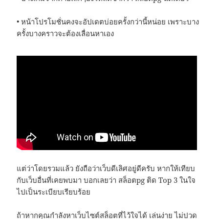
• หน้าโปรโมชั่นคงจะอัปเดตบ่อยครั้งกว่านี้หน่อย เพราะบาง
ครั้งบางคราวจะต้องเลื่อนหาเอง
แต่ว่าโดยรวมแล้ว ยังถือว่าเว็บดีเลิศอยู่ดีครับ หากให้เทียบ
กับเว็บอื่นที่เคยพบมา บอกเลยว่า สล็อตpg ติด Top 3 ในใจ
ไปเป็นระเบียบเรียบร้อย
ถ้าหากคุณกำลังหาเว็บไซต์สล็อตที่ไว้ใจได้ เล่นง่าย ไม่ปวด