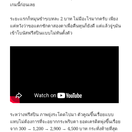
เกมนี้ก่อนเลย
ระยะแรกก็หมุนขำๆเบทละ 2 บาท ไม่มีอะไรมากครับ เพียง
แค่หวังว่าขอแตกซักตาสองตาเพื่อคืนทุนก็ยังดี แต่แล้วจู่ๆมัน
เข้าโบนัสฟรีสปินแบบไม่ทันตั้งตัว
ระหว่างฟรีสปิน ภาพยุ่งระโดดไปมา ตัวคูณขึ้นเรื่อยแบบ
แทบไม่ต้องการที่จะอยากกระพริบตา ยอดเครดิตพุ่งขึ้นเรื่อย
จาก 300 → 1,200 → 2,900 → 4,500 บาท กระทั่งท้ายที่สุด