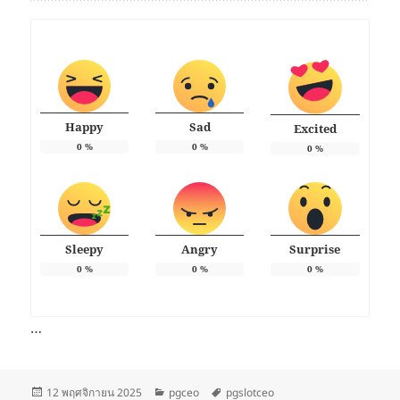
Happy
Sad
Excited
0
%
0
%
0
%
Sleepy
Angry
Surprise
0
%
0
%
0
%
…
เขียน
หมวด
ป้าย
12 พฤศจิกายน 2025
pgceo
pgslotceo