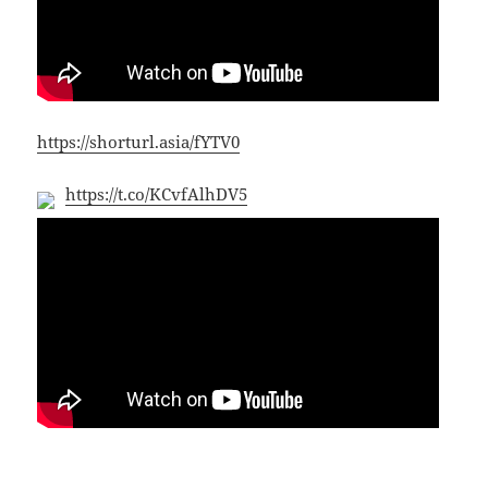
https://shorturl.asia/fYTV0
https://t.co/KCvfAlhDV5