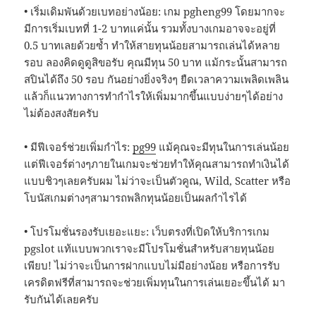
• เริ่มเดิมพันด้วยเบทอย่างน้อย: เกม pgheng99 โดยมากจะ
มีการเริ่มเบทที่ 1-2 บาทแค่นั้น รวมทั้งบางเกมอาจจะอยู่ที่
0.5 บาทเลยด้วยซ้ำ ทำให้สายทุนน้อยสามารถเล่นได้หลาย
รอบ ลองคิดดูดูสิขอรับ คุณมีทุน 50 บาท แม้กระนั้นสามารถ
สปินได้ถึง 50 รอบ กันอย่างยิ่งจริงๆ ยืดเวลาความเพลิดเพลิน
แล้วก็แนวทางการทำกำไรให้เพิ่มมากขึ้นแบบง่ายๆได้อย่าง
ไม่ต้องสงสัยครับ
• มีฟีเจอร์ช่วยเพิ่มกำไร:
pg99
แม้คุณจะมีทุนในการเล่นน้อย
แต่ฟีเจอร์ต่างๆภายในเกมจะช่วยทำให้คุณสามารถทำเงินได้
แบบชิวๆเลยครับผม ไม่ว่าจะเป็นตัวคูณ, Wild, Scatter หรือ
โบนัสเกมต่างๆสามารถพลิกทุนน้อยเป็นผลกำไรได้
• โปรโมชั่นรองรับเยอะแยะ: เว็บตรงที่เปิดให้บริการเกม
pgslot แท้แบบพวกเราจะมีโปรโมชั่นสำหรับสายทุนน้อย
เพียบ! ไม่ว่าจะเป็นการฝากแบบไม่มีอย่างน้อย หรือการรับ
เครดิตฟรีที่สามารถจะช่วยเพิ่มทุนในการเล่นเยอะขึ้นได้ มา
รับกันได้เลยครับ