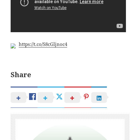
https://t.co/S8cGljnoc4
Share