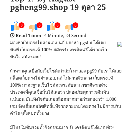
pgheng99.shop 19 ตุลา 25
0
0
0
0
Read Time:
4 Minute, 24 Second
มองหาเว็บตรงไม่ผ่านเอเย่นต์ มองหา pgslot ได้เลย
ทันที เว็บตรงแท้ 100% สมัครรับเครดิตฟรีได้รวดเร็ว
ทันใจ สมัครเลย!
ถ้าหากคุณเบื่อกับเว็บไซต์เก่าล่ะก็ มาลอง pg99 กับเราได้เลย
สล็อตเว็บตรงไม่ผ่านเอเย่นต์ ไม่ผ่านตัวกลาง เว็บตรงแท้
100% มาตรฐานเว็บไซต์ตรงระดับนานาชาติจากต่าง
ประเทศที่คุณเชื่อมั่นได้เลยว่า ปลอดภัยทุกการเดิมพัน
แน่นอน บันเทิงใจกับเกมสล็อตมากมายก่ายกองกว่า 1,000
เกม จัดเต็มเกมลิขสิทธิ์แท้จากค่ายเกมโดยตรง ไม่มีการปรับ
ค่าใดๆทั้งหมดทั้งปวง
มีโปรโมชั่นรวมทั้งกิจกรรมมาก รับเครดิตฟรีได้แบบชิวๆ