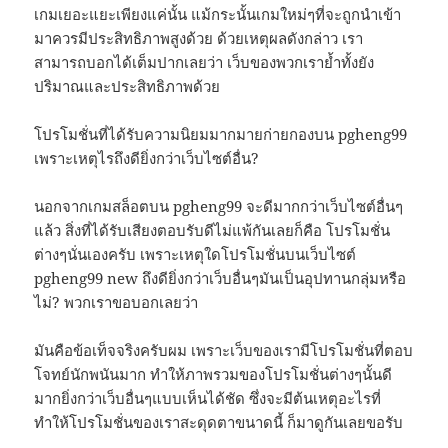
เกมเยอะแยะเพียงแค่นั้น แม้กระนั้นเกมใหม่ๆที่จะถูกนำเข้า
มาควรมีประสิทธิภาพสูงด้วย ด้วยเหตุผลดังกล่าว เรา
สามารถบอกได้เต็มปากเลยว่า เว็บของพวกเราย้ำทั้งยัง
ปริมาณและประสิทธิภาพด้วย
โปรโมชั่นที่ได้รับความนิยมมากมายก่ายกองบน pgheng99
เพราะเหตุไรถึงดียิ่งกว่าเว็บไซต์อื่น?
นอกจากเกมสล็อตบน pgheng99 จะดีมากกว่าเว็บไซต์อื่นๆ
แล้ว สิ่งที่ได้รับเสียงตอบรับดีไม่แพ้กันเลยก็คือ โปรโมชั่น
ต่างๆนั่นเองครับ เพราะเหตุใดโปรโมชั่นบนเว็บไซต์
pgheng99 new ถึงดียิ่งกว่าเว็บอื่นๆมันเป็นอุปทานกลุ่มหรือ
ไม่? พวกเราขอบอกเลยว่า
มันคือข้อเท็จจริงครับผม เพราะเว็บของเรามีโปรโมชั่นที่ตอบ
โจทย์นักพนันมาก ทำให้ภาพรวมของโปรโมชั่นต่างๆนั้นดี
มากยิ่งกว่าเว็บอื่นๆแบบเห็นได้ชัด ซึ่งจะมีต้นเหตุอะไรที่
ทำให้โปรโมชั่นของเราสะดุดตาขนาดนี้ ก็มาดูกันเลยขอรับ