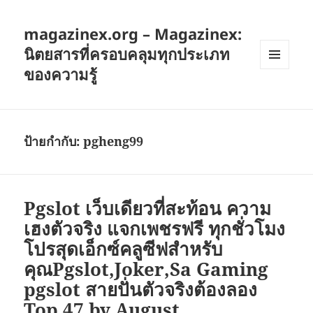
magazinex.org – Magazinex:
นิตยสารที่ครอบคลุมทุกประเภท
ของความรู้
เมนู
และวิด
เจ็ต
ป้ายกำกับ:
pgheng99
Pgslot เว็บเดียวที่สะท้อน ความ
เฮงตัวจริง แจกเพชรฟรี ทุกชั่วโมง
โปรสุดเอ็กซ์คลูซีฟสำหรับ
คุณPgslot,Joker,Sa Gaming
pgslot สายปั่นตัวจริงต้องลอง
Top 47 by August