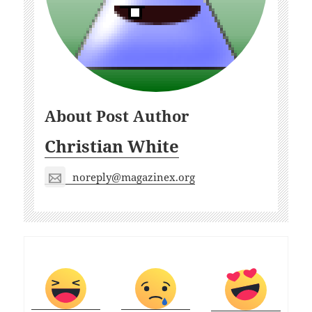
About Post Author
Christian White
noreply@magazinex.org