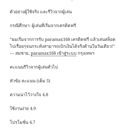
ตัวอย่างผู้ใช้จริง และรีวิวจากผู้เล่น
กรณีศึกษา: ผู้เล่นที่เริ่มจากเครดิตฟรี
“ผมเริ่มจากการรับ paramax168 เครดิตฟรี แล้วเล่นสล็อต
ไปเรื่อยๆจนกระทั่งสามารถเบิกเงินได้จริงด้านในวันเดียว!”
— สมชาย,
paramax168 เข้าสู่ระบบ
กรุงเทพฯ
คะแนนรีวิวจากผู้เล่นทั่วไป
หัวข้อ คะแนน (เต็ม 5)
ความน่าไว้วางใจ 4.8
ใช้งานง่าย 4.9
โปรโมชั่น 4.7