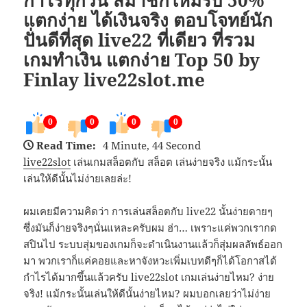
กำไรทุกวัน สมาชิกใหม่รับ 50%
แตกง่าย ได้เงินจริง ตอบโจทย์นัก
ปั่นดีที่สุด live22 ที่เดียว ที่รวม
เกมทำเงิน แตกง่าย Top 50 by
Finlay live22slot.me
0
0
0
0
Read Time:
4 Minute, 44 Second
live22slot
เล่นเกมสล็อตกับ สล็อต เล่นง่ายจริง แม้กระนั้น
เล่นให้ดีนั้นไม่ง่ายเลยล่ะ!
ผมเคยมีความคิดว่า การเล่นสล็อตกับ live22 นั้นง่ายดายๆ
ซึ่งมันก็ง่ายจริงๆนั่นแหละครับผม ฮ่า… เพราะแค่พวกเรากด
สปินไป ระบบสุ่มของเกมก็จะดำเนินงานแล้วก็สุ่มผลลัพธ์ออก
มา พวกเราก็แค่คอยและหาจังหวะเพิ่มเบทดีๆก็ได้โอกาสได้
กำไรได้มากขึ้นแล้วครับ live22slot เกมเล่นง่ายไหม? ง่าย
จริง! แม้กระนั้นเล่นให้ดีนั้นง่ายไหม? ผมบอกเลยว่าไม่ง่าย