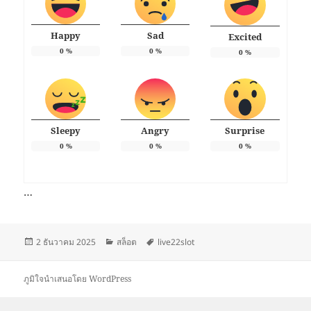
Happy
Sad
Excited
0
%
0
%
0
%
Sleepy
Angry
Surprise
0
%
0
%
0
%
…
เขียน
หมวด
ป้าย
2 ธันวาคม 2025
สล็อต
live22slot
เมื่อ
หมู่
กำกับ
ภูมิใจนำเสนอโดย WordPress