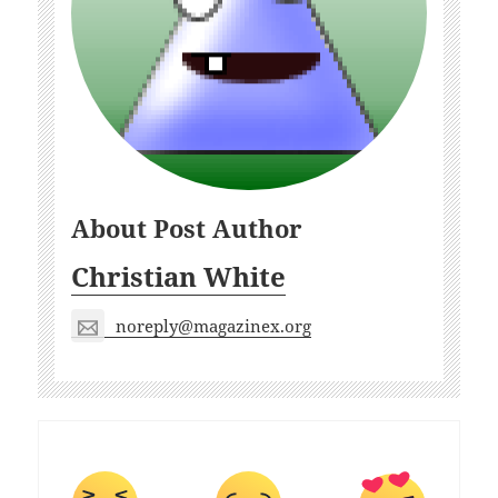
About Post Author
Christian White
noreply@magazinex.org