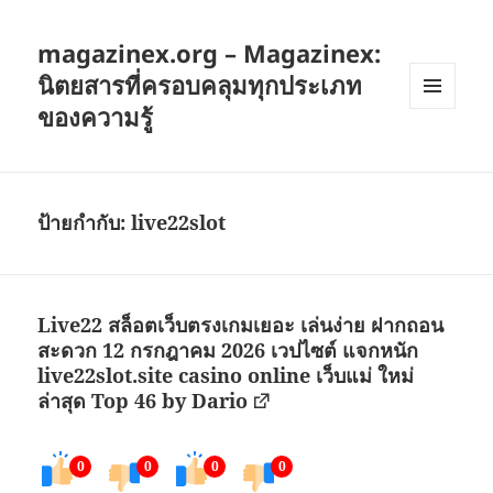
magazinex.org – Magazinex:
นิตยสารที่ครอบคลุมทุกประเภท
ของความรู้
เมนู
และวิด
เจ็ต
ป้ายกำกับ:
live22slot
Live22 สล็อตเว็บตรงเกมเยอะ เล่นง่าย ฝากถอน
สะดวก 12 กรกฎาคม 2026 เวปไซต์ แจกหนัก
live22slot.site casino online เว็บแม่ ใหม่
ล่าสุด Top 46 by Dario
0
0
0
0