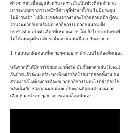
ต่างจากช่วงอื่นอยู่แล้วครับ เพราะมันเป็นช่วงที่คนจำนวน
มากจะหลุดจาภาระหน้าที่ต่างๆที่ทำมาทั้งวัน ไม่มีประชุม
ไม่มีงานเข้า ไม่มีแรงกดดันจากงานอะไรก็แล้วแต่อีก ผู้คน
จำนวนมากก็เลยเริ่มมองหากิจกรรมทำก่อนนอน ซึ่ง
live22slot เป็นตัวเลือกที่เหมาะมากๆโดยยิ่งไปกว่านั้นคนที่
ไม่ได้เล่นมุ่งมั่น แม้กระนั้นอยากเล่นเพื่อจบวันมากกว่า
1. ก่อนนอนคือตอนที่หลายๆคนอยาก พักแบบไม่ต้องคิดเยอะ
หลังจากที่ได้มีการใช้สมองมาทั้งวัน มันก็ถึงเวลาเล่น live22
กันบ้างแล้วล่ะนะครับ พอเพียงเราอิดโรยมาตลอดทั้งวัน คน
ส่วนมากก็ไม่ต้องการที่จะอยากทำกิจกรรมอะไรที่จำต้องใช้
พลังเพิ่มอีก ช่วงก่อนนอนก็เลยเป็นตอนที่ผู้คนจำนวนมาก
เลือกทำอะไรเบาๆอย่างการเล่นสล็อตนั่นเอง