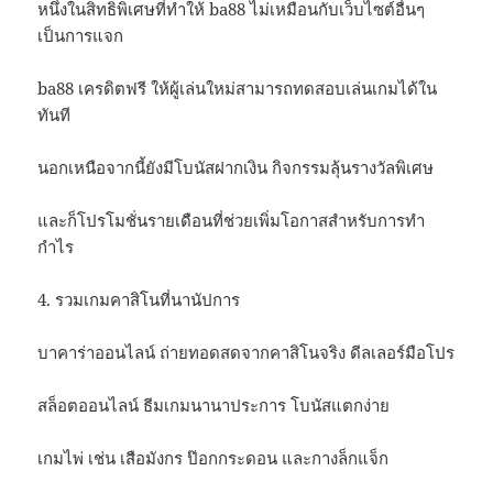
หนึ่งในสิทธิพิเศษที่ทำให้ ba88 ไม่เหมือนกับเว็บไซต์อื่นๆ
เป็นการแจก
ba88 เครดิตฟรี ให้ผู้เล่นใหม่สามารถทดสอบเล่นเกมได้ใน
ทันที
นอกเหนือจากนี้ยังมีโบนัสฝากเงิน กิจกรรมลุ้นรางวัลพิเศษ
และก็โปรโมชั่นรายเดือนที่ช่วยเพิ่มโอกาสสำหรับการทำ
กำไร
4. รวมเกมคาสิโนที่นานัปการ
บาคาร่าออนไลน์ ถ่ายทอดสดจากคาสิโนจริง ดีลเลอร์มือโปร
สล็อตออนไลน์ ธีมเกมนานาประการ โบนัสแตกง่าย
เกมไพ่ เช่น เสือมังกร ป๊อกกระดอน และกางล็กแจ็ก