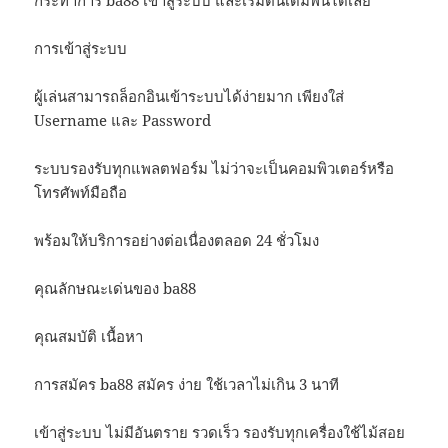
การเข้าสู่ระบบ
ผู้เล่นสามารถล็อกอินเข้าระบบได้ง่ายมาก เพียงใส่
Username และ Password
ระบบรองรับทุกแพลตฟอร์ม ไม่ว่าจะเป็นคอมพิวเตอร์หรือ
โทรศัพท์มือถือ
พร้อมให้บริการอย่างต่อเนื่องตลอด 24 ชั่วโมง
คุณลักษณะเด่นของ ba88
คุณสมบัติ เนื้อหา
การสมัคร ba88 สมัคร ง่าย ใช้เวลาไม่เกิน 3 นาที
เข้าสู่ระบบ ไม่มีอันตราย รวดเร็ว รองรับทุกเครื่องใช้ไม้สอย