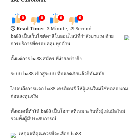
0
0
0
0
Read Time:
3 Minute, 29 Second
ba88 เป็นเว็บไซต์คาสิโนออนไลน์ที่กำลังมาแรง ด้วย
การบริการที่ครอบคลุมทุกด้าน
ตั้งแต่การ ba88 สมัคร ที่ง่ายอย่างยิ่ง
ระบบ ba88 เข้าสู่ระบบ ที่ปลอดภัยแล้วก็ทันสมัย
ไปจนถึงการแจก ba88 เครดิตฟรี ให้ผู้เล่นใหม่ใช้ทดลองเกม
ก่อนลงทุนจริง
ทั้งหมดนี้ทำให้ ba88 เป็นโอกาสที่เหมาะกับทั้งผู้เล่นมือใหม่
รวมทั้งผู้มีประสบการณ์
เหตุผลที่คุณควรที่จะเลือก ba88