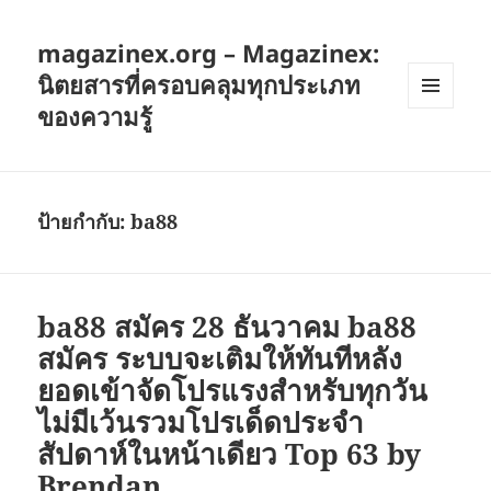
magazinex.org – Magazinex:
นิตยสารที่ครอบคลุมทุกประเภท
ของความรู้
เมนู
และวิด
เจ็ต
ป้ายกำกับ:
ba88
ba88 สมัคร 28 ธันวาคม ba88
สมัคร ระบบจะเติมให้ทันทีหลัง
ยอดเข้าจัดโปรแรงสำหรับทุกวัน
ไม่มีเว้นรวมโปรเด็ดประจำ
สัปดาห์ในหน้าเดียว Top 63 by
Brendan