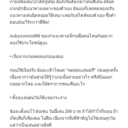
ภายหลังเล่นไปได้ครู่หนึ่ง ฉันก็เริ่มสังเกตว่าคนที่เล่น สล็อต
เก่งๆมักมีแนวทางเฉพาะของตัวเอง ฉันเองก็เลยทดลองปรับ
แนวทางเล่นนิดหน่อยให้เหมาะสมกับสไตล์ของตัวเอง ซึ่งคำ
ตอบมันเวิร์กกว่าที่คิด!
Askyouwin888 ขอเล่าแนวทางเล็กๆเผื่อคนไหนกันอยาก
ลองใช้ประโยชน์ดูนะ
• เริ่มจากเกมทดลองก่อนเสมอ
ก่อนใช้เงินจริง ฉันจะเข้าโหมด “ทดสอบเล่นฟรี” ก่อนทุกครั้ง
เนื่องจากว่ามันช่วยให้รู้ว่าเกมนั้นจ่ายอย่างไร ฟรีสปินออก
บ่อยมากไหม และก็อัตราการชนะคืออะไร
• ตั้งงบเล่นต่อวันให้แจ่มกระจ่าง
ฉันจะตั้งงบไว้ ดังเช่น วันนี้เล่น 200 บาท ถ้าได้กำไรก็ถอน ถ้า
เกิดเสียก็เพียงพอ ไม่ฝืน เนื่องจากสิ่งที่สำคัญไม่ใช่เล่นทุกวัน
แต่ว่าเป็นเล่นอย่างมีสติ