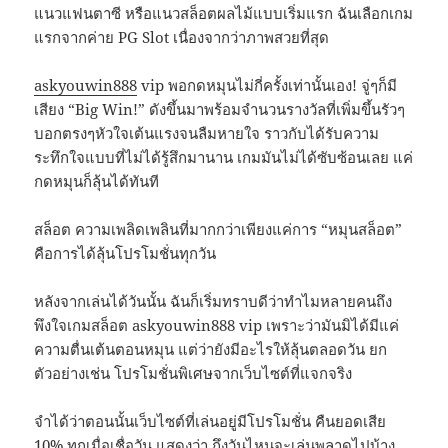
แนวแฟนตาซี หรือแนวสล็อตผลไม้แบบเริ่มแรก ฉันเลือกเกม
แรกจากค่าย PG Slot เนื่องจากว่าภาพสวยที่สุด
askyouwin888
vip พอกดหมุนไม่กี่ครั้งเท่านั้นเอง! จู่ๆก็มี
เสียง “Big Win!” ดังขึ้นมาพร้อมจำนวนรางวัลที่เพิ่มขึ้นรัวๆ
บอกตรงๆหัวใจเต้นแรงจนลืมหายใจ ราวกับได้รับความ
ระทึกใจแบบที่ไม่ได้รู้สึกมานาน เกมมันไม่ได้ซับซ้อนเลย แค่
กดหมุนก็ลุ้นได้ทันที
สล็อต ความเพลิดเพลินที่มากกว่าเพียงแค่การ “หมุนสล็อต”
คือการได้ลุ้นโปรโมชั่นทุกวัน
หลังจากเล่นได้วันนั้น ฉันก็เริ่มทราบดีว่าทำไมหลายคนถึง
พึงใจเกมสล็อต askyouwin888 vip เพราะว่ามันมิได้มีแค่
ความตื่นเต้นตอนหมุน แต่ว่ายังมีอะไรให้ลุ้นตลอดวัน ยก
ตัวอย่างเช่น โปรโมชั่นพิเศษจากเว็บไซต์ที่แจกจริง
จำได้ว่าตอนนั้นเว็บไซต์ที่เล่นอยู่มีโปรโมชั่น คืนยอดเสีย
10% ทุกเมื่อเชื่อวัน แสดงว่า ถึงวันไหนจะเล่นพลาดไปบ้าง