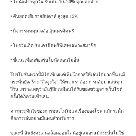
• โบนัสฝากทุกวัน รับเพิ่ม 10–20% ทุกยอดฝาก
• คืนยอดเสียรายสัปดาห์ สูงสุด 15%
• กิจกรรมหมุนวงล้อ ลุ้นเครดิตฟรี
• โปรวันเกิด รับเครดิตฟรีพิเศษเฉพาะสมาชิก
• ชี้แนะเพื่อนพ้องรับโบนัสถอนไม่อั้น
โปรโมชั่นพวกนี้มิได้เพียงแค่เพิ่มโอกาสให้เล่นได้มากขึ้น แม้
กระนั้นยังสร้าง “สิ่งจูงใจ” ให้พวกเราต้องการกลับมาเล่นทุก
วี่วัน เพราะเหตุว่ามันรู้สึกเหมือนได้รับของขวัญจากเว็บไซต์
ครั้งใดก็ตามเข้าเล่น
ความระทึกใจของการชนะไม่ใช่แค่เรื่องของโชค แม้กระนั้น
คือการเล่นอย่างมีแผนสำหรับการ
ขณะนี้ ฉันยังคงเล่นสล็อตออนไลน์อยู่เสมอๆแม้กระนั้นไม่ใช่