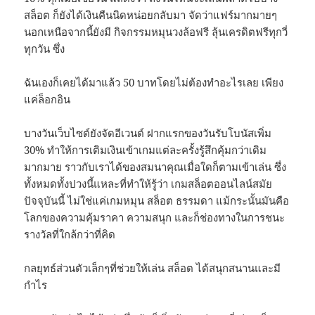
สล็อต ก็ยังได้เงินคืนนิดหน่อยกลับมา จัดว่าแฟร์มากมายๆ
นอกเหนือจากนี้ยังมี กิจกรรมหมุนวงล้อฟรี ลุ้นเครดิตฟรีทุกวี่
ทุกวัน ซึ่ง
ฉันเองก็เคยได้มาแล้ว 50 บาทโดยไม่ต้องทำอะไรเลย เพียง
แค่ล็อกอิน
บางวันเว็บไซต์ยังจัดอีเวนต์ ฝากแรกของวันรับโบนัสเพิ่ม
30% ทำให้การเติมเงินเข้าเกมแต่ละครั้งรู้สึกคุ้มกว่าเดิม
มากมาย ราวกับเราได้ของสมนาคุณเมื่อใดก็ตามเข้าเล่น ซึ่ง
ทั้งหมดทั้งปวงนี้แหละที่ทำให้รู้ว่า เกมสล็อตออนไลน์สมัย
ปัจจุบันนี้ ไม่ใช่แค่เกมหมุน สล็อต ธรรมดา แม้กระนั้นมันคือ
โลกของความคุ้มราคา ความสนุก และก็ช่องทางในการชนะ
รางวัลที่ใกล้กว่าที่คิด
กลยุทธ์ส่วนตัวเล็กๆที่ช่วยให้เล่น สล็อต ได้สนุกสนานและมี
กำไร