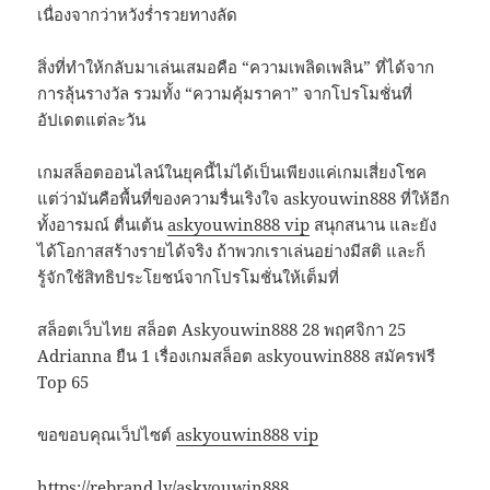
เนื่องจากว่าหวังร่ำรวยทางลัด
สิ่งที่ทำให้กลับมาเล่นเสมอคือ “ความเพลิดเพลิน” ที่ได้จาก
การลุ้นรางวัล รวมทั้ง “ความคุ้มราคา” จากโปรโมชั่นที่
อัปเดตแต่ละวัน
เกมสล็อตออนไลน์ในยุคนี้ไม่ได้เป็นเพียงแค่เกมเสี่ยงโชค
แต่ว่ามันคือพื้นที่ของความรื่นเริงใจ askyouwin888 ที่ให้อีก
ทั้งอารมณ์ ตื่นเต้น
askyouwin888 vip
สนุกสนาน และยัง
ได้โอกาสสร้างรายได้จริง ถ้าพวกเราเล่นอย่างมีสติ และก็
รู้จักใช้สิทธิประโยชน์จากโปรโมชั่นให้เต็มที่
สล็อตเว็บไทย สล็อต Askyouwin888 28 พฤศจิกา 25
Adrianna ยืน 1 เรื่องเกมสล็อต askyouwin888 สมัครฟรี
Top 65
ขอขอบคุณเว็ปไซต์
askyouwin888 vip
https://rebrand.ly/askyouwin888