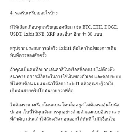
4. รองรับเหรียญอะไรบ้าง
มีให้เลือกเกือบทุกเหรียญยอดนิยม เช่น BTC, ETH, DOGE,
USDT,
1xbit
BNB, XRP และอื่นๆ อีกกว่า 30 แบบ
สรุปจากประสบการณ์จริง 1xbit1 คือโลกใหม่ของการเดิม
พันที่ควรลองสักครั้ง
ถ้าคุณเป็นคนที่อยากเล่นคาสิโนหรือสล็อตแบบไม่ต้องพึ่ง
ธนาคาร อยากมีอิสระในการใช้เงินของตัวเอง และชอบระบบ
ที่ไม่ซับซ้อน ผมแนะนำให้ลอง 1xbit1 แล้วคุณจะรู้ว่าเว็บ
เดิมพันสายคริปโตมันง่ายกว่าที่คิด
ไม่ต้องระแวงเรื่องโดนแบน โดนล็อคยูส ไม่ต้องรอลุ้นโบนัส
ปลอม เว็บนี้ให้คุณจัดการทุกอย่างด้วยตัวเองแบบอิสระ และ
ที่สำคัญ เล่นแล้วได้เงินจริง ถอนออกได้ทันที ไม่มีเงื่อนไข