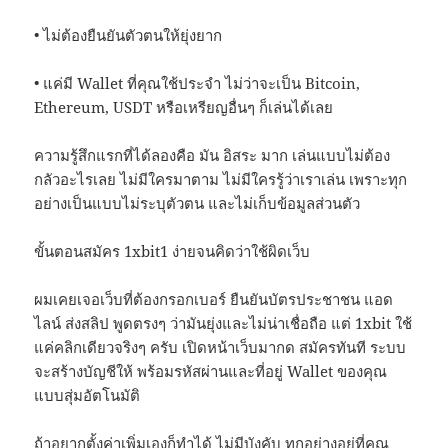
• ไม่ต้องยืนยันตัวตนให้ยุ่งยาก
• แค่มี Wallet ที่คุณใช้ประจำ ไม่ว่าจะเป็น Bitcoin,
Ethereum, USDT หรือเหรียญอื่นๆ ก็เล่นได้เลย
ความรู้สึกแรกที่ได้ลองคือ มัน อิสระ มาก เล่นแบบไม่ต้อง
กลัวอะไรเลย ไม่มีใครมาตาม ไม่มีใครรู้ว่าเราเล่น เพราะทุก
อย่างเป็นแบบไม่ระบุตัวตน และไม่เก็บข้อมูลส่วนตัว
ขั้นตอนสมัคร 1xbit1 ง่ายจนคิดว่าใช้ผิดเว็บ
ผมเคยเจอเว็บที่ต้องกรอกเบอร์ ยืนยันบัตรประชาชน แอด
ไลน์ ส่งสลิป พูดตรงๆ ว่ามันยุ่งและไม่น่าเชื่อถือ แต่ 1xbit ใช้
แค่คลิกเดียวจริงๆ ครับ เปิดหน้าเว็บมากด สมัครทันที ระบบ
จะสร้างบัญชีให้ พร้อมรหัสผ่านและที่อยู่ Wallet ของคุณ
แบบสุ่มอัตโนมัติ
ถ้าอยากตั้งค่าเพิ่มเองก็ทำได้ ไม่มีบังคับ ทุกอย่างอยู่ที่คุณ