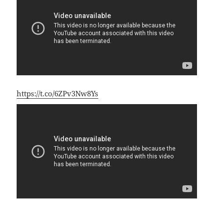
https://t.co/6ZPv3Nw8Ys