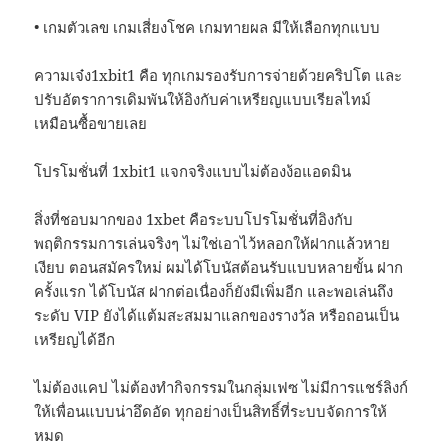
• เกมตัวเลข เกมเสี่ยงโชค เกมทายผล มีให้เลือกทุกแบบ
ความเจ๋ง1xbit1 คือ ทุกเกมรองรับการจ่ายด้วยคริปโต และ
ปรับอัตราการเดิมพันให้อิงกับค่าเหรียญแบบเรียลไทม์
เหมือนซื้อขายเลย
โปรโมชั่นที่ 1xbit1 แจกจริงแบบไม่ต้องง้อแอดมิน
สิ่งที่ชอบมากของ 1xbet คือระบบโปรโมชั่นที่อิงกับ
พฤติกรรมการเล่นจริงๆ ไม่ใช่เอาไว้หลอกให้ฝากแล้วหาย
เงียบ ตอนสมัครใหม่ ผมได้โบนัสต้อนรับแบบหลายขั้น ฝาก
ครั้งแรก ได้โบนัส ฝากต่อเนื่องก็ยังมีเพิ่มอีก และพอเล่นถึง
ระดับ VIP ยังได้แต้มสะสมมาแลกของรางวัล หรือถอนเป็น
เหรียญได้อีก
ไม่ต้องแคป ไม่ต้องทำกิจกรรมในกลุ่มเฟซ ไม่มีการแชร์ลิงก์
ให้เพื่อนแบบน่าอึดอัด ทุกอย่างเป็นสิทธิ์ที่ระบบจัดการให้
หมด