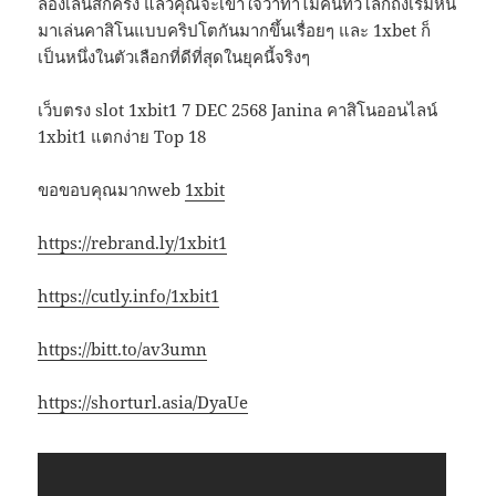
ลองเล่นสักครั้ง แล้วคุณจะเข้าใจว่าทำไมคนทั่วโลกถึงเริ่มหัน
มาเล่นคาสิโนแบบคริปโตกันมากขึ้นเรื่อยๆ และ 1xbet ก็
เป็นหนึ่งในตัวเลือกที่ดีที่สุดในยุคนี้จริงๆ
เว็บตรง slot 1xbit1 7 DEC 2568 Janina คาสิโนออนไลน์
1xbit1 แตกง่าย Top 18
ขอขอบคุณมากweb
1xbit
https://rebrand.ly/1xbit1
https://cutly.info/1xbit1
https://bitt.to/av3umn
https://shorturl.asia/DyaUe