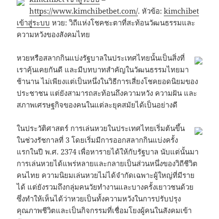
https://www.kimchibetbet.com/
. หัวข้อ:
kimchibet
เข้าสู่ระบบ
หวย: วิถีแห่งโชคชะตาที่สะท้อนวัฒนธรรมและ
ความหวังของสังคมไทย
หวยหรือสลากกินแบ่งรัฐบาลในประเทศไทยนั้นเป็นสิ่งที่
เราคุ้นเคยกันดี และมีบทบาทสำคัญในวัฒนธรรมไทยมา
ช้านาน ไม่เพียงแต่เป็นหนึ่งในวิธีการเสี่ยงโชคยอดนิยมของ
ประชาชน แต่ยังสามารถสะท้อนถึงความหวัง ความฝัน และ
สภาพเศรษฐกิจของคนในแต่ละยุคสมัยได้เป็นอย่างดี
ในประวัติศาสตร์ การเล่นหวยในประเทศไทยเริ่มต้นขึ้น
ในช่วงรัชกาลที่ 3 โดยเริ่มมีการออกสลากกินแบ่งครั้ง
แรกในปี พ.ศ. 2374 เพื่อหารายได้ให้กับรัฐบาล นับแต่นั้นมา
การเล่นหวยได้แพร่หลายและกลายเป็นส่วนหนึ่งของวิถีชีวิต
คนไทย ความนิยมเล่นหวยไม่ได้จำกัดเฉพาะผู้ใหญ่ที่มีราย
ได้ แต่ยังรวมถึงกลุ่มคนวัยทำงานและบางครั้งเยาวชนด้วย
ซึ่งทำให้เห็นได้ว่าหวยเป็นทั้งความหวังในการปรับปรุง
คุณภาพชีวิตและเป็นกิจกรรมที่เชื่อมโยงผู้คนในสังคมเข้า