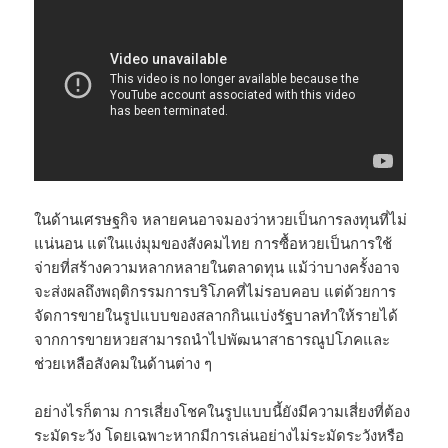
ในด้านเศรษฐกิจ หลายคนอาจมองว่าหวยเป็นการลงทุนที่ไม่
แน่นอน แต่ในแง่มุมของสังคมไทย การซื้อหวยเป็นการใช้
จ่ายที่สร้างความหลากหลายในตลาดทุน แม้ว่าบางครั้งอาจ
จะส่งผลถึงพฤติกรรมการบริโภคที่ไม่รอบคอบ แต่ด้วยการ
จัดการขายในรูปแบบของสลากกินแบ่งรัฐบาลทำให้รายได้
จากการขายหวยสามารถนำไปพัฒนาสาธารณูปโภคและ
ช่วยเหลือสังคมในด้านต่าง ๆ
อย่างไรก็ตาม การเสี่ยงโชคในรูปแบบนี้ยังมีความเสี่ยงที่ต้อง
ระมัดระวัง โดยเฉพาะหากมีการเล่นอย่างไม่ระมัดระวังหรือ