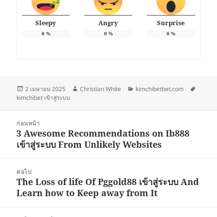
Sleepy
Angry
Surprise
0
%
0
%
0
%
เขียน
ผู้
หมวด
ป้าย
2 เมษายน 2025
Christian White
kimchibetbet.com
เมื่อ
เขียน
หมู่
กำกับ
kimchibet เข้าสู่ระบบ
แนะแนว
ก่อนหน้า
เรื่อง
3 Awesome Recommendations on Ib888
เรื่อง
เข้าสู่ระบบ From Unlikely Websites
ก่อน
หน้า:
ต่อไป
The Loss of life Of Pggold88 เข้าสู่ระบบ And
เรื่อง
Learn how to Keep away from It
ต่อ
ไป: