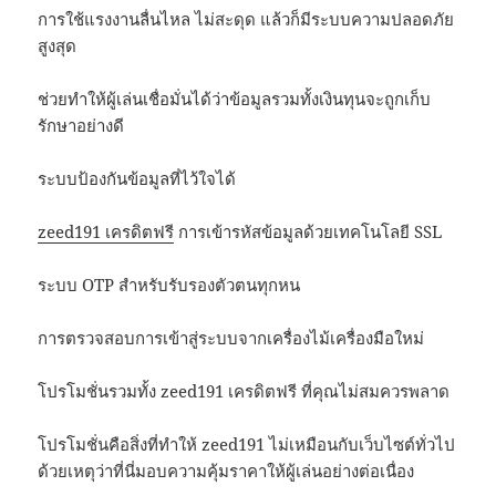
การใช้แรงงานลื่นไหล ไม่สะดุด แล้วก็มีระบบความปลอดภัย
สูงสุด
ช่วยทำให้ผู้เล่นเชื่อมั่นได้ว่าข้อมูลรวมทั้งเงินทุนจะถูกเก็บ
รักษาอย่างดี
ระบบป้องกันข้อมูลที่ไว้ใจได้
zeed191 เครดิตฟรี
การเข้ารหัสข้อมูลด้วยเทคโนโลยี SSL
ระบบ OTP สำหรับรับรองตัวตนทุกหน
การตรวจสอบการเข้าสู่ระบบจากเครื่องไม้เครื่องมือใหม่
โปรโมชั่นรวมทั้ง zeed191 เครดิตฟรี ที่คุณไม่สมควรพลาด
โปรโมชั่นคือสิ่งที่ทำให้ zeed191 ไม่เหมือนกับเว็บไซต์ทั่วไป
ด้วยเหตุว่าที่นี่มอบความคุ้มราคาให้ผู้เล่นอย่างต่อเนื่อง