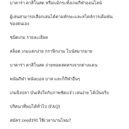
บาคาร่า คาสิโนสด หรือแม้กระทั้งเกมกีฬาออนไลน์
ผู้เล่นสามารถเลือกเล่นได้ตามทักษะและสไตล์การเดิมพัน
ของตนเอง
ชนิดเกม รายละเอียด
สล็อต เกมแตกง่าย กราฟิกงาม โบนัสมากมาย
บาคาร่า คาสิโนสด ถ่ายทอดสดตรงจากต่างแดน
พนันกีฬา พนันบอล บาส และก็กีฬาอื่นๆ
เกมยิงปลา บันเทิงใจกับภาพชัดแจ๋ว เล่นง่าย ได้เงินจริง
ปริศนาที่พบได้ทั่วไป (FAQ)
สมัคร zeed191 ใช้เวลานานไหม?