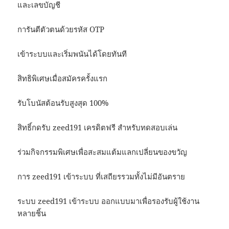
และเลขบัญชี
การันตีตัวตนด้วยรหัส OTP
เข้าระบบและเริ่มพนันได้โดยทันที
สิทธิพิเศษเมื่อสมัครครั้งแรก
รับโบนัสต้อนรับสูงสุด 100%
สิทธิ์กดรับ zeed191 เครดิตฟรี สำหรับทดสอบเล่น
ร่วมกิจกรรมพิเศษเพื่อสะสมแต้มแลกเปลี่ยนของขวัญ
การ zeed191 เข้าระบบ ที่เสถียรรวมทั้งไม่มีอันตราย
ระบบ zeed191 เข้าระบบ ออกแบบมาเพื่อรองรับผู้ใช้งาน
หลายชิ้น