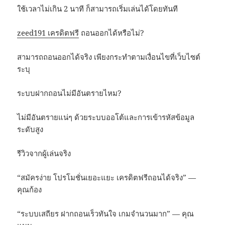
ใช้เวลาไม่เกิน 2 นาที ก็สามารถเริ่มเล่นได้โดยทันที
zeed191 เครดิตฟรี
ถอนออกได้หรือไม่?
สามารถถอนออกได้จริง เพียงกระทำตามเงื่อนไขที่เว็บไซต์
ระบุ
ระบบฝากถอนไม่มีอันตรายไหม?
ไม่มีอันตรายแน่ๆ ด้วยระบบออโต้และการเข้ารหัสข้อมูล
ระดับสูง
รีวิวจากผู้เล่นจริง
“สมัครง่าย โปรโมชั่นเยอะแยะ เครดิตฟรีถอนได้จริง” —
คุณก้อง
“ระบบเสถียร ฝากถอนเร็วทันใจ เกมจำนวนมาก” — คุณ