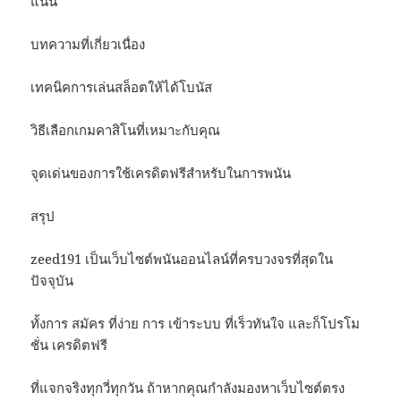
แนน
บทความที่เกี่ยวเนื่อง
เทคนิคการเล่นสล็อตให้ได้โบนัส
วิธีเลือกเกมคาสิโนที่เหมาะกับคุณ
จุดเด่นของการใช้เครดิตฟรีสำหรับในการพนัน
สรุป
zeed191 เป็นเว็บไซต์พนันออนไลน์ที่ครบวงจรที่สุดใน
ปัจจุบัน
ทั้งการ สมัคร ที่ง่าย การ เข้าระบบ ที่เร็วทันใจ และก็โปรโม
ชั่น เครดิตฟรี
ที่แจกจริงทุกวี่ทุกวัน ถ้าหากคุณกำลังมองหาเว็บไซต์ตรง