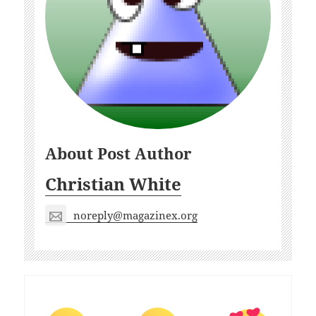
About Post Author
Christian White
noreply@magazinex.org