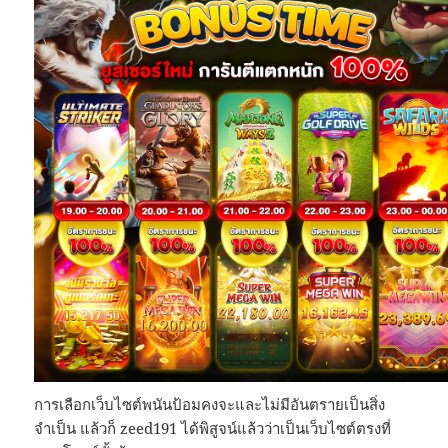
การเลือกเว็บไซต์พนันป้อมคงจะและไม่มีอันตรายเป็นสิ่ง
จำเป็น แล้วก็ zeed191 ได้พิสูจน์แล้วว่าเป็นเว็บไซต์ตรงที่