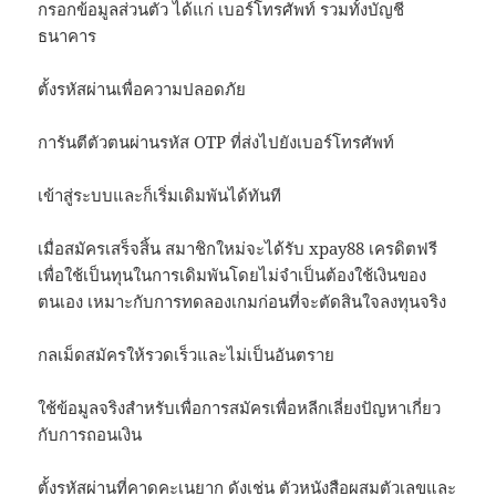
กรอกข้อมูลส่วนตัว ได้แก่ เบอร์โทรศัพท์ รวมทั้งบัญชี
ธนาคาร
ตั้งรหัสผ่านเพื่อความปลอดภัย
การันตีตัวตนผ่านรหัส OTP ที่ส่งไปยังเบอร์โทรศัพท์
เข้าสู่ระบบและก็เริ่มเดิมพันได้ทันที
เมื่อสมัครเสร็จสิ้น สมาชิกใหม่จะได้รับ xpay88 เครดิตฟรี
เพื่อใช้เป็นทุนในการเดิมพันโดยไม่จำเป็นต้องใช้เงินของ
ตนเอง เหมาะกับการทดลองเกมก่อนที่จะตัดสินใจลงทุนจริง
กลเม็ดสมัครให้รวดเร็วและไม่เป็นอันตราย
ใช้ข้อมูลจริงสำหรับเพื่อการสมัครเพื่อหลีกเลี่ยงปัญหาเกี่ยว
กับการถอนเงิน
ตั้งรหัสผ่านที่คาดคะเนยาก ดังเช่น ตัวหนังสือผสมตัวเลขและ