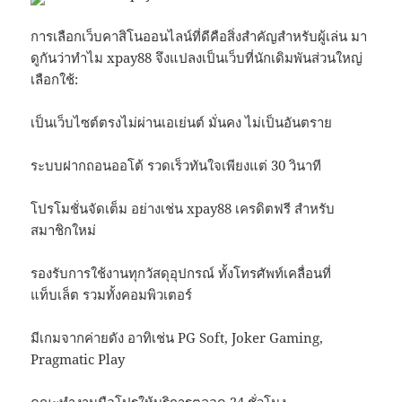
การเลือกเว็บคาสิโนออนไลน์ที่ดีคือสิ่งสำคัญสำหรับผู้เล่น มา
ดูกันว่าทำไม xpay88 จึงแปลงเป็นเว็บที่นักเดิมพันส่วนใหญ่
เลือกใช้:
เป็นเว็บไซต์ตรงไม่ผ่านเอเย่นต์ มั่นคง ไม่เป็นอันตราย
ระบบฝากถอนออโต้ รวดเร็วทันใจเพียงแต่ 30 วินาที
โปรโมชั่นจัดเต็ม อย่างเช่น xpay88 เครดิตฟรี สำหรับ
สมาชิกใหม่
รองรับการใช้งานทุกวัสดุอุปกรณ์ ทั้งโทรศัพท์เคลื่อนที่
แท็บเล็ต รวมทั้งคอมพิวเตอร์
มีเกมจากค่ายดัง อาทิเช่น PG Soft, Joker Gaming,
Pragmatic Play