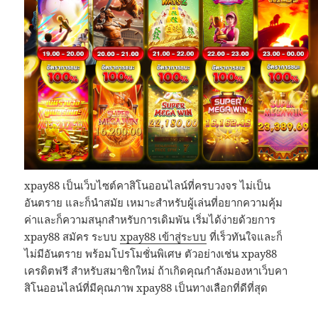
xpay88 เป็นเว็บไซต์คาสิโนออนไลน์ที่ครบวงจร ไม่เป็น
อันตราย และก็นำสมัย เหมาะสำหรับผู้เล่นที่อยากความคุ้ม
ค่าและก็ความสนุกสำหรับการเดิมพัน เริ่มได้ง่ายด้วยการ
xpay88 สมัคร ระบบ
xpay88 เข้าสู่ระบบ
ที่เร็วทันใจและก็
ไม่มีอันตราย พร้อมโปรโมชั่นพิเศษ ตัวอย่างเช่น xpay88
เครดิตฟรี สำหรับสมาชิกใหม่ ถ้าเกิดคุณกำลังมองหาเว็บคา
สิโนออนไลน์ที่มีคุณภาพ xpay88 เป็นทางเลือกที่ดีที่สุด