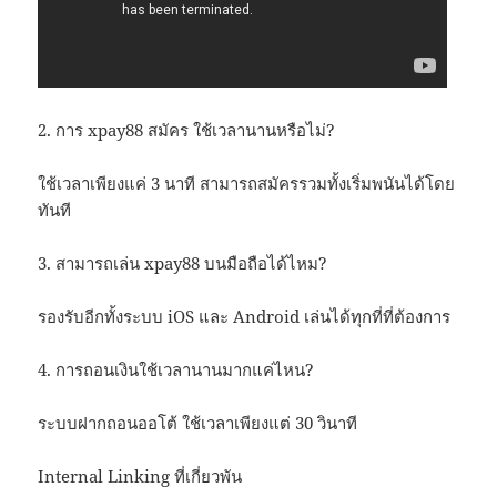
2. การ xpay88 สมัคร ใช้เวลานานหรือไม่?
ใช้เวลาเพียงแค่ 3 นาที สามารถสมัครรวมทั้งเริ่มพนันได้โดย
ทันที
3. สามารถเล่น xpay88 บนมือถือได้ไหม?
รองรับอีกทั้งระบบ iOS และ Android เล่นได้ทุกที่ที่ต้องการ
4. การถอนเงินใช้เวลานานมากแค่ไหน?
ระบบฝากถอนออโต้ ใช้เวลาเพียงแต่ 30 วินาที
Internal Linking ที่เกี่ยวพัน