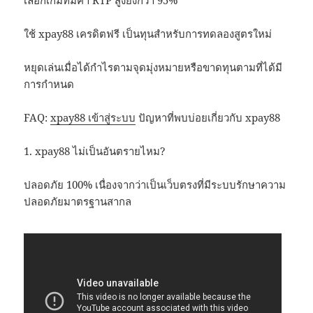
เลือกเกมที่มีค่า RTP สูงยิ่งกว่า 95%
ใช้ xpay88 เครดิตฟรี เป็นทุนสำหรับการทดลองสูตรใหม่
หยุดเล่นเมื่อได้กำไรตามจุดมุ่งหมายหรือขาดทุนตามที่ได้มี
การกำหนด
FAQ:
xpay88 เข้าสู่ระบบ
ปัญหาที่พบบ่อยเกี่ยวกับ xpay88
1. xpay88 ไม่เป็นอันตรายไหม?
ปลอดภัย 100% เนื่องจากว่าเป็นเว็บตรงที่มีระบบรักษาความ
ปลอดภัยมาตรฐานสากล