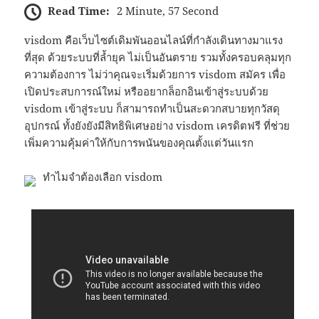
Read Time:
2 Minute, 57 Second
visdom คือเว็บไซต์เดิมพันออนไลน์ที่กำลังเดินทางมาแรง
ที่สุด ด้วยระบบที่ล้ำยุค ไม่เป็นอันตราย รวมทั้งครอบคลุมทุก
ความต้องการ ไม่ว่าคุณจะเริ่มด้วยการ visdom สมัคร เพื่อ
เปิดประสบการณ์ใหม่ หรืออยากล็อกอินเข้าสู่ระบบด้วย
visdom เข้าสู่ระบบ ก็สามารถทำเป็นสะดวกสบายทุกวัสดุ
อุปกรณ์ ทั้งยังยังมีสิทธิพิเศษอย่าง visdom เครดิตฟรี ที่ช่วย
เพิ่มความคุ้มค่าให้กับการพนันของคุณตั้งแต่วันแรก
ทำไมจำต้องเลือก visdom