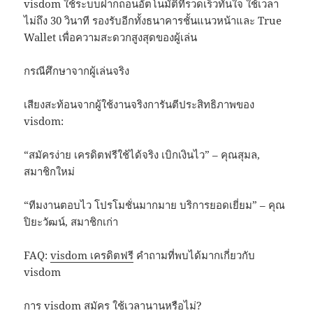
visdom ใช้ระบบฝากถอนอัตโนมัติที่รวดเร็วทันใจ ใช้เวลา
ไม่ถึง 30 วินาที รองรับอีกทั้งธนาคารชั้นแนวหน้าและ True
Wallet เพื่อความสะดวกสูงสุดของผู้เล่น
กรณีศึกษาจากผู้เล่นจริง
เสียงสะท้อนจากผู้ใช้งานจริงการันตีประสิทธิภาพของ
visdom:
“สมัครง่าย เครดิตฟรีใช้ได้จริง เบิกเงินไว” – คุณสุมล,
สมาชิกใหม่
“ทีมงานตอบไว โปรโมชั่นมากมาย บริการยอดเยี่ยม” – คุณ
ปิยะวัฒน์, สมาชิกเก่า
FAQ:
visdom เครดิตฟรี
คำถามที่พบได้มากเกี่ยวกับ
visdom
การ visdom สมัคร ใช้เวลานานหรือไม่?