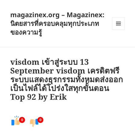
magazinex.org – Magazinex:
นิตยสารที่ครอบคลุมทุกประเภท
ของความรู้
เมนู
และวิด
เจ็ต
visdom เข้าสู่ระบบ 13
September visdom เครดิตฟรี
ระบบแสดงธุรกรรมทั้งหมดส่งออก
เป็นไฟล์ได้โปร่งใสทุกขั้นตอน
Top 92 by Erik
0
0