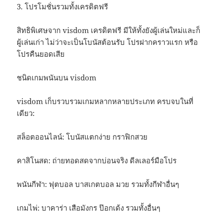
3. โปรโมชั่นรวมทั้งเครดิตฟรี
สิทธิพิเศษจาก visdom เครดิตฟรี มีให้ทั้งยังผู้เล่นใหม่และก็
ผู้เล่นเก่า ไม่ว่าจะเป็นโบนัสต้อนรับ โปรฝากคราวแรก หรือ
โปรคืนยอดเสีย
ชนิดเกมพนันบน visdom
visdom เก็บรวบรวมเกมหลากหลายประเภท ครบจบในที่
เดียว:
สล็อตออนไลน์: โบนัสแตกง่าย กราฟิกสวย
คาสิโนสด: ถ่ายทอดสดจากบ่อนจริง ดีลเลอร์มือโปร
พนันกีฬา: ฟุตบอล บาสเกตบอล มวย รวมทั้งกีฬาอื่นๆ
เกมไพ่: บาคาร่า เสือมังกร ป๊อกเด้ง รวมทั้งอื่นๆ