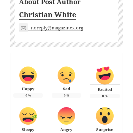
About Post Author
Christian White
noreply@magazinex.org
Happy
Sad
Excited
0
%
0
%
0
%
Sleepy
Angry
Surprise