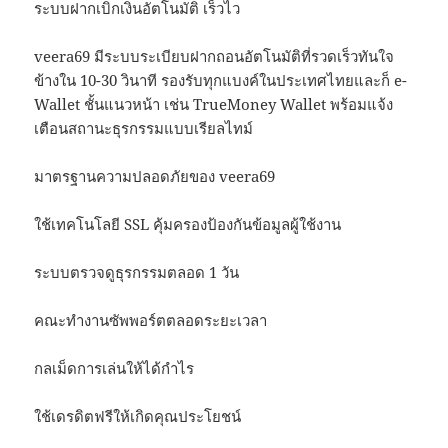
ระบบฝากเบิกเงินอัตโนมัติ เร็วไว
veera69 มีระบบระเบียบฝากถอนอัตโนมัติที่รวดเร็วทันใจ
ข้างใน 10-30 วินาที รองรับทุกแบงค์ในประเทศไทยและก็ e-
Wallet ชั้นแนวหน้า เช่น TrueMoney Wallet พร้อมแจ้ง
เตือนสถานะธุรกรรมแบบเรียลไทม์
มาตรฐานความปลอดภัยของ veera69
ใช้เทคโนโลยี SSL คุ้มครองป้องกันข้อมูลผู้ใช้งาน
ระบบตรวจดูธุรกรรมตลอด 1 วัน
คณะทำงานซัพพอร์ตตลอดระยะเวลา
กลเม็ดการเล่นให้ได้กำไร
ใช้เดรดิตฟรีให้เกิดคุณประโยชน์