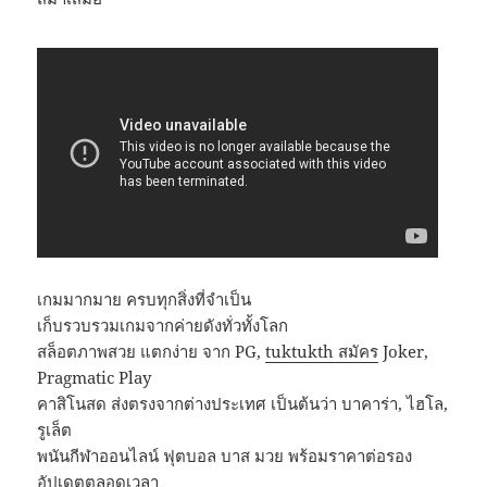
เกมมากมาย ครบทุกสิ่งที่จำเป็น
เก็บรวบรวมเกมจากค่ายดังทั่วทั้งโลก
สล็อตภาพสวย แตกง่าย จาก PG,
tuktukth สมัคร
Joker,
Pragmatic Play
คาสิโนสด ส่งตรงจากต่างประเทศ เป็นต้นว่า บาคาร่า, ไฮโล,
รูเล็ต
พนันกีฬาออนไลน์ ฟุตบอล บาส มวย พร้อมราคาต่อรอง
อัปเดตตลอดเวลา