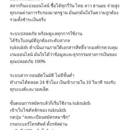
สลากกินแบ่งออนไลน์ ซื้อได้ทุกวี่วัน ไทย ลาว ฮานอย จ่ายสูง
ทุกเกมผ่านการรับรองมาตรฐาน มั่นอกมั่นใจในความถูกต้อง
รวมทั้งชำระเงินจริง
ระบบปลอดภัย พร้อมดูแลทุกการใช้งาน
ได้รับใบอนุมัติถูกต้องระดับสากล
tuktukth ดำเนินงานภายใต้เอกสารสิทธิ์จากองค์กรควบคุม
เกมออนไลน์ มั่นใจได้ว่าข้อมูลและธุรกรรมทางการเงินของ
คุณปลอดภัย 100%
ระบบฝาก-ถอนอัตโนมัติ ไม่มีขั้นต่ำ
ทำงานได้ตลอด 24 ชั่วโมง เงินเข้าภายใน 10 วินาที รองรับ
ทุกแบงค์และวอลเล็ต
ขั้นตอนการสมัครแล้วก็เริ่มใช้งาน tuktukth
เข้าเว็บไซต์หลักของ tuktukth
กดปุ่ม “ลงทะเบียนสมัครสมาชิก”
กรอกเบอร์โทรศัพท์ ตั้งรหัสผ่าน