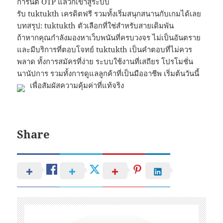
การันตี OTP แล้วก็เข้าสู่ระบบ
รับ tuktukth เครดิตฟรี รวมทั้งเริ่มสนุกสนานกับเกมได้เลย
บทสรุป: tuktukth ตัวเลือกที่ใช่สำหรับสายเดิมพัน
ถ้าหากคุณกำลังมองหาเว็บพนันที่ครบวงจร ไม่เป็นอันตราย
และมีบริการที่ตอบโจทย์ tuktukth เป็นคำตอบที่ไม่ควร
พลาด ทั้งการสมัครที่ง่าย ระบบใช้งานที่เสถียร โปรโมชั่น
นานัปการ รวมทั้งการดูแลลูกค้าที่เป็นมืออาชีพ เริ่มต้นวันนี้
เพื่อสัมผัสความคุ้มค่าที่แท้จริง
Share