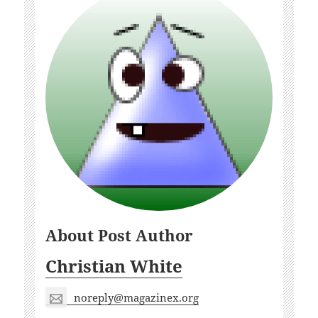
About Post Author
Christian White
noreply@magazinex.org