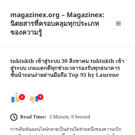
magazinex.org – Magazinex:
นิตยสารที่ครอบคลุมทุกประเภท
ของความรู้
เมนู
และวิด
เจ็ต
tuktukth เข้าสู่ระบบ 30 สิงหาคม tuktukth เข้า
สู่ระบบ เกมแตกดีทุกช่วงเวลารองรับทุกธนาคาร
ชั้นนำถอนง่ายผ่านมือถือ Top 93 by Laurene
0
0
Read Time:
2 Minute, 9 Second
การเดิมพันออนไลน์กลายเป็นส่วนใดส่วนหนึ่งของความเบิก