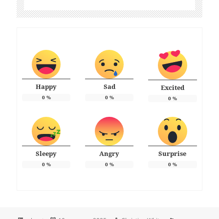
Happy
Sad
Excited
0
%
0
%
0
%
Sleepy
Angry
Surprise
0
%
0
%
0
%