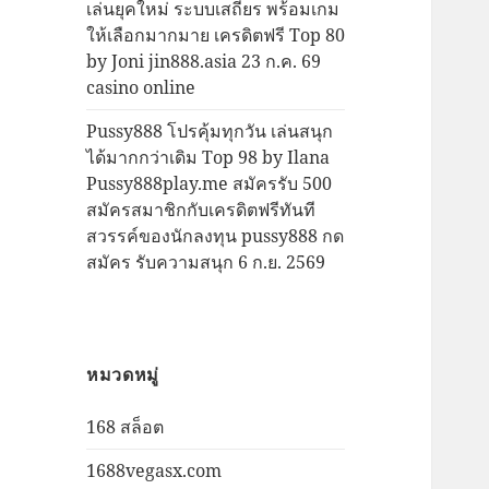
เล่นยุคใหม่ ระบบเสถียร พร้อมเกม
ให้เลือกมากมาย เครดิตฟรี Top 80
by Joni jin888.asia 23 ก.ค. 69
casino online
Pussy888 โปรคุ้มทุกวัน เล่นสนุก
ได้มากกว่าเดิม Top 98 by Ilana
Pussy888play.me สมัครรับ 500
สมัครสมาชิกกับเครดิตฟรีทันที
สวรรค์ของนักลงทุน pussy888 กด
สมัคร รับความสนุก 6 ก.ย. 2569
หมวดหมู่
168 สล็อต
1688vegasx.com