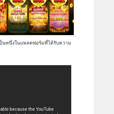
ป็นหนึ่งในแพลตฟอร์มที่ได้รับความ