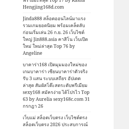
ฟรี เยอะที่สุด Top 17 by Kasha
Hengjing168d.com
Jinda888 สล็อตออนไลน์มาแรง
รวมเกมยอดนิยม พร้อมเคล็ดลับ
ก่อนเริ่มเล่น 26 ก.ย. 26 เว็บไซต์
ใหญ่ Jin888.asia คาสิโน เว็บเปิด
ใหม่ ใหม่ล่าสุด Top 76 by
Angeline
บาคาร่า168 เปิดมุมมองใหม่ของ
เกมบาคาร่า เซียนบาคาร่าตัวจริง
รับ 3 แสน ระบบเสถียร อัปเดต
ล่าสุด สัมผัสโต๊ะสดระดับพรีเมียม
sexy168 สมัครง่าย ได้โปรไว Top
63 by Aurelia sexy168c.com 31
กรกฎา 26
เว็บแม่ สล็อตเว็บตรง เว็บไซต์ตรง
สล็อตเว็บตรง 2026 ประสบการณ์