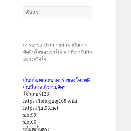
ค้นหา
สำหรับ:
การบรรลุเป้าหมายมักมากับการ
ตัดสินใจของเราในเวลาที่เรารับมัน
อย่างจริงใจ
เว็บสล็อตและบาคาร่าของโครตดี
เว็บนี้เล่นแล้วรวยจัดๆ
โจ๊กเกอร์123
https://hengjing168.wiki
https://jin55.net
slot99
slot66
สล็อตเว็บตรง