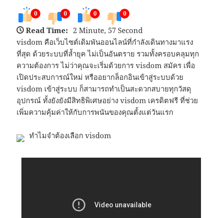
0
0
0
0
Read Time:
2 Minute, 57 Second
visdom คือเว็บไซต์เดิมพันออนไลน์ที่กำลังเดินทางมาแรง
ที่สุด ด้วยระบบที่ล้ำยุค ไม่เป็นอันตราย รวมทั้งครอบคลุมทุก
ความต้องการ ไม่ว่าคุณจะเริ่มด้วยการ visdom สมัคร เพื่อ
เปิดประสบการณ์ใหม่ หรืออยากล็อกอินเข้าสู่ระบบด้วย
visdom เข้าสู่ระบบ ก็สามารถทำเป็นสะดวกสบายทุกวัสดุ
อุปกรณ์ ทั้งยังยังมีสิทธิพิเศษอย่าง visdom เครดิตฟรี ที่ช่วย
เพิ่มความคุ้มค่าให้กับการพนันของคุณตั้งแต่วันแรก
ทำไมจำต้องเลือก visdom