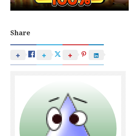
Share