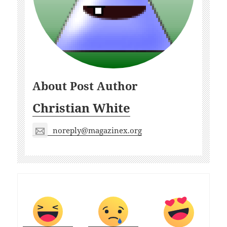
About Post Author
Christian White
noreply@magazinex.org