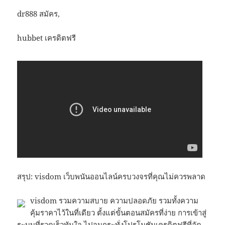
dr888 สมัคร,
hubbet เครดิตฟรี
สรุป: visdom เว็บพนันออนไลน์ครบวงจรที่คุณไม่ควรพลาด
visdom รวมความสบาย ความปลอดภัย รวมทั้งความ
คุ้มราคาไว้ในที่เดียว ตั้งแต่ขั้นตอนสมัครที่ง่าย การเข้าสู่
ระบบที่รวดเร็วทันใจ ไปจนกระทั่งโปรโมชันเครดิตฟรีที่จัด