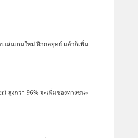
เล่นเกมใหม่ ฝึกกลยุทธ์ แล้วก็เพิ่ม
ง
er) สูงกว่า 96% จะเพิ่มช่องทางชนะ