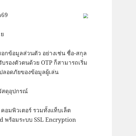
ra69
าย
กข้อมูลส่วนตัว อย่างเช่น ชื่อ-สกุล
รับรองตัวตนด้วย OTP ก็สามารถเริ่ม
มปลอดภัยของข้อมูลผู้เล่น
ัสดุอุปกรณ์
 คอมพิวเตอร์ รวมทั้งแท็บเล็ต
oid พร้อมระบบ SSL Encryption