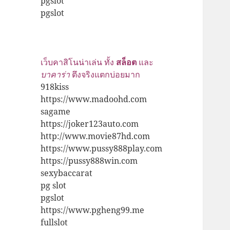
pgslot
pgslot
เว็บคาสิโนน่าเล่น ทั้ง
สล็อต
และ
บาคาร่า
ตึงจริงแตกบ่อยมาก
918kiss
https://www.madoohd.com
sagame
https://joker123auto.com
http://www.movie87hd.com
https://www.pussy888play.com
https://pussy888win.com
sexybaccarat
pg slot
pgslot
https://www.pgheng99.me
fullslot