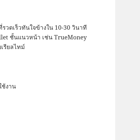
่รวดเร็วทันใจข้างใน 10-30 วินาที
let ชั้นแนวหน้า เช่น TrueMoney
เรียลไทม์
้ใช้งาน