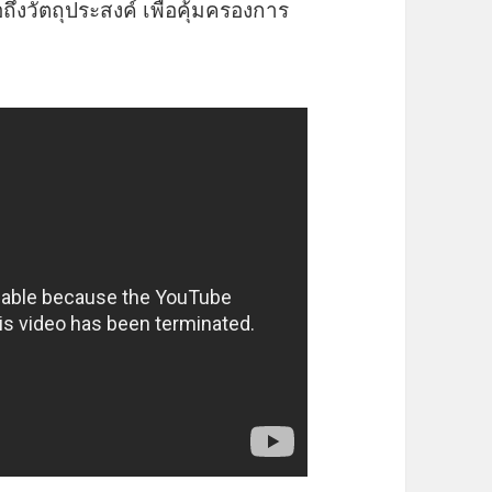
่อถึงวัตถุประสงค์ เพื่อคุ้มครองการ