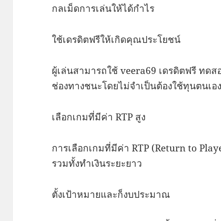
กลเม็ดการเล่นให้ได้กำไร
ใช้เดรดิตฟรีให้เกิดคุณประโยชน์
ผู้เล่นสามารถใช้ veera69 เดรดิตฟรี ทดสอบ
ช่องทางชนะโดยไม่จำเป็นต้องใช้ทุนตนเอ
เลือกเกมที่มีค่า RTP สูง
การเลือกเกมที่มีค่า RTP (Return to Play
รวมทั้งทำเงินระยะยาว
ตั้งเป้าหมายและก็งบประมาณ