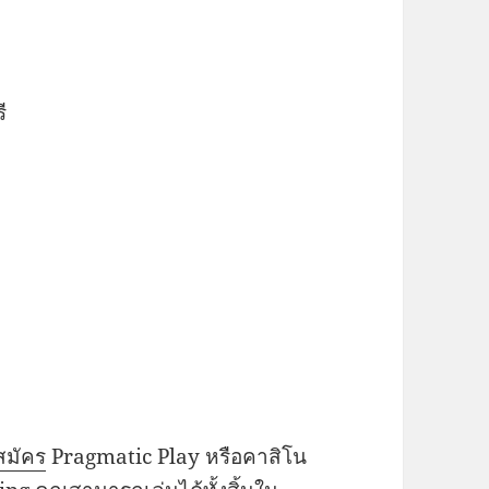
ี
สมัคร
Pragmatic Play หรือคาสิโน