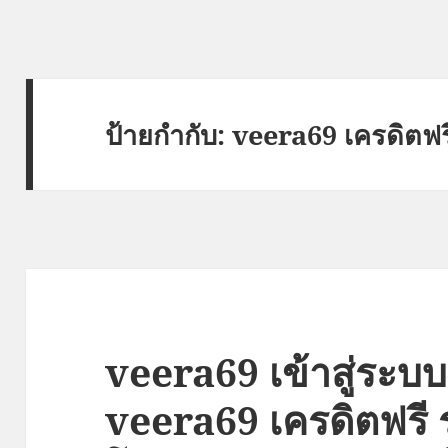
ป้ายกำกับ:
veera69 เครดิตฟร
veera69 เข้าสู่ระ
veera69 เครดิตฟรี 