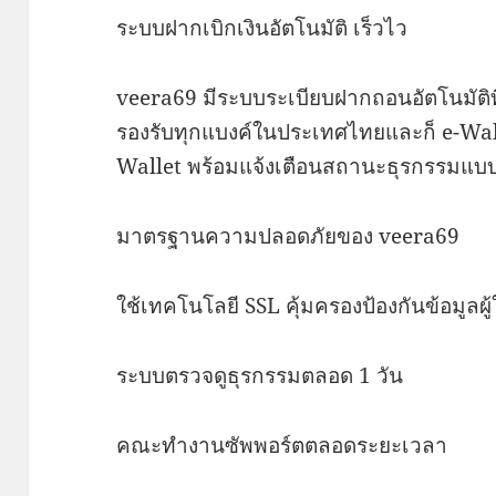
ระบบฝากเบิกเงินอัตโนมัติ เร็วไว
veera69 มีระบบระเบียบฝากถอนอัตโนมัติที
รองรับทุกแบงค์ในประเทศไทยและก็ e-Wal
Wallet พร้อมแจ้งเตือนสถานะธุรกรรมแบบ
มาตรฐานความปลอดภัยของ veera69
ใช้เทคโนโลยี SSL คุ้มครองป้องกันข้อมูลผู
ระบบตรวจดูธุรกรรมตลอด 1 วัน
คณะทำงานซัพพอร์ตตลอดระยะเวลา