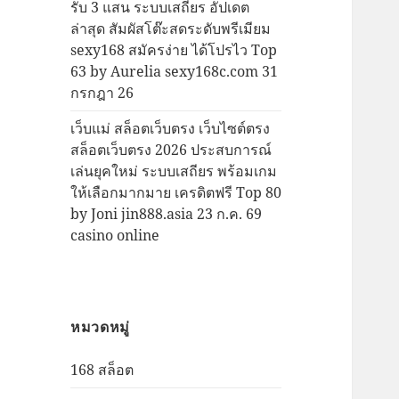
รับ 3 แสน ระบบเสถียร อัปเดต
ล่าสุด สัมผัสโต๊ะสดระดับพรีเมียม
sexy168 สมัครง่าย ได้โปรไว Top
63 by Aurelia sexy168c.com 31
กรกฎา 26
เว็บแม่ สล็อตเว็บตรง เว็บไซต์ตรง
สล็อตเว็บตรง 2026 ประสบการณ์
เล่นยุคใหม่ ระบบเสถียร พร้อมเกม
ให้เลือกมากมาย เครดิตฟรี Top 80
by Joni jin888.asia 23 ก.ค. 69
casino online
หมวดหมู่
168 สล็อต